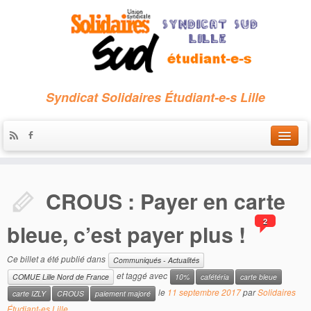
Syndicat Solidaires Étudiant-e-s Lille
Accueil
CROUS : Payer en carte
Qui sommes-nous ?
2
Nous contacter
bleue, c’est payer plus !
Les archives
Ce billet a été publié dans
Communiqués - Actualités
et taggé avec
COMUE Lille Nord de France
10%
cafétéria
carte bleue
le
11 septembre 2017
par
Solidaires
carte IZLY
CROUS
paiement majoré
Étudiant-es Lille
.