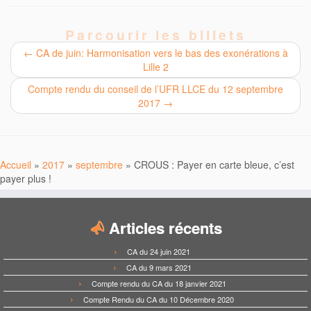
Parcourir les billets
←
CA de juin: Harmonisation vers le bas des exonérations à
Lille 2
Compte rendu du conseil de l’UFR LLCE du 12 septembre
2017
→
Accueil
»
2017
»
septembre
»
CROUS : Payer en carte bleue, c’est
payer plus !
Articles récents
CA du 24 juin 2021
CA du 9 mars 2021
Compte rendu du CA du 18 janvier 2021
Compte Rendu du CA du 10 Décembre 2020