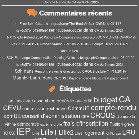
Compte Rendu du CA du 08/10/2020
Commentaires récents
Free Sex. Chat me → graph.org/The-Best-AI-Sex-Girlfriend-05-11?
dans
hs=6c57b454349fe94196117d89eb9b8053&
CA du 9 mars 2021
TRX Crypto Refund 2026 Withdraw Compensation telegra.ph/COMPENSATION-05-12-
dans
9?hs=c0d884cf17468e55aee44bbc63a61086&
Compte Rendu du CA du
08/10/2020
BCH Exchange Compensation Pending Claim → telegra.ph/Compensations-03-29-5?
dans
hs=6c57b454349fe94196117d89eb9b8053&
CA du 9 mars 2021
Sdh
dans
Rencontre avec le directeur du CROUS de Lille (14/11/2019)
Magnier Laure
dans
CROUS : Payer en carte bleue, c’est payer plus !
Étiquettes
CA
budget
assemblée générale
antifascisme
austérité
compte-rendu
CEVU
CommUE
commission recherche
CROUS
conseil d'administration
comUE
Derrière la
CPE
frais d'inscription
démocratie
Fusion
vitrine
grève
extrême-droite
IEP
Lille1
Lille2
LRU
idex
logement
Lille
Lille3
loi Fioraso