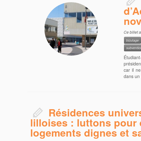
d’A
nov
Ce billet 
bizutage
subventio
Étudiant
présiden
car il n
dans un 
Résidences univers
lilloises : luttons pour
logements dignes et s