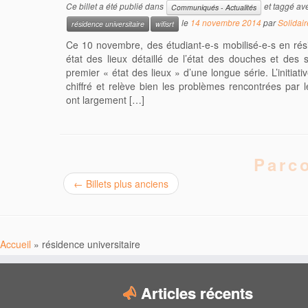
Ce billet a été publié dans
et taggé av
Communiqués - Actualités
le
14 novembre 2014
par
Solidair
résidence universitaire
wifisrt
Ce 10 novembre, des étudiant-e-s mobilisé-e-s en rési
état des lieux détaillé de l’état des douches et des 
premier « état des lieux » d’une longue série. L’initiativ
chiffré et relève bien les problèmes rencontrées par l
ont largement […]
Parco
←
Billets plus anciens
Accueil
»
résidence universitaire
Articles récents