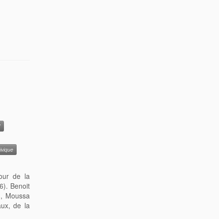
U
ivique
tour de la
6). Benoit
t), Moussa
ux, de la