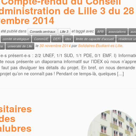
Compte-rendu du Conseil
dministration de Lille 3 du 28
embre 2014
a été publié dans
et taggé avec
Conseils centraux
Lille 3
APB
associations
aus
comité stratégique
CommUE
DEFI
idex
limite de capacité d'accueil
résidence un
le
30 novembre 2014
par
Solidaires Étudiant-es Lille
.
ns
université de Lille
-e-s présent-e-s : 2/2 UNEF, 1/1 SUD, 1/1 PDE, 0/1 EMF. I) Informat
te nous présente un diaporama informatif sur l’IDEX où nous n’appr
e faut pas divulguer les détails du projet. En bref, on nous demande
projet qu’on ne connaît pas ! Pendant ce temps-là, quelques […]
itaires
 des
alubres