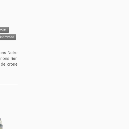
térité
iversitaire
ions Notre
enons rien
 de croire