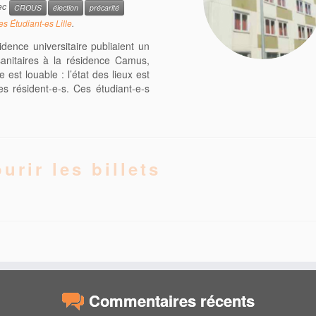
ec
CROUS
élection
précarité
es Étudiant-es Lille
.
dence universitaire publiaient un
sanitaires à la résidence Camus,
e est louable : l’état des lieux est
es résident-e-s. Ces étudiant-e-s
urir les billets
Commentaires récents