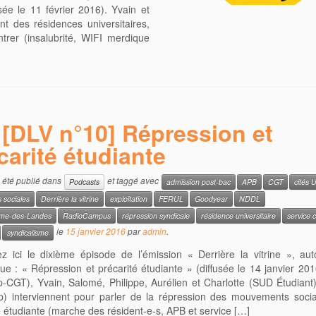
ée le 11 février 2016). Yvain et
t des résidences universitaires,
trer (insalubrité, WIFI merdique
[DLV n°10] Répression et
carité étudiante
a été publié dans
et taggé avec
Podcasts
admission post-bac
APB
CGT
cités 
s sociales
Derrière la vitrine
exploitation
FERUL
Goodyear
NDDL
me-des-Landes
RadioCampus
répression syndicale
résidence universitaire
service c
le
15 janvier 2016
par
admin
.
syndicalisme
z ici le dixième épisode de l’émission « Derrière la vitrine », au
ue : « Répression et précarité étudiante » (diffusée le 14 janvier 201
-CGT), Yvain, Salomé, Philippe, Aurélien et Charlotte (SUD Étudian
) interviennent pour parler de la répression des mouvements socia
é étudiante (marche des résident-e-s, APB et service […]