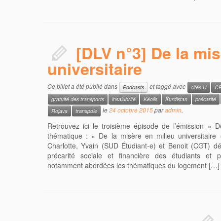
[DLV n°3] De la mis
universitaire
Ce billet a été publié dans
et taggé avec
Podcasts
cités U
C
gratuité des transports
insalubrité
Kéolis
Kurdistan
précarité
le
24 octobre 2015
par
admin
.
Rojava
transpole
Retrouvez ici le troisième épisode de l’émission « De
thématique : « De la misère en milieu universitaire 
Charlotte, Yvain (SUD Étudiant-e) et Benoit (CGT) d
précarité sociale et financière des étudiants et p
notamment abordées les thématiques du logement […]