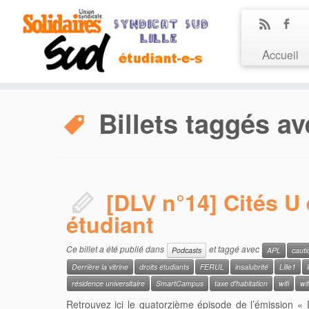
Accueil
Billets taggés av
[DLV n°14] Cités U
étudiant
Ce billet a été publié dans
et taggé avec
Podcasts
APL
cauti
Derrière la vitrine
droits étudiants
FERUL
insalubrité
Lille1
résidence universitaire
SmartCampus
taxe d'habitation
wifi
wif
Retrouvez ici le quatorzième épisode de l’émission « D