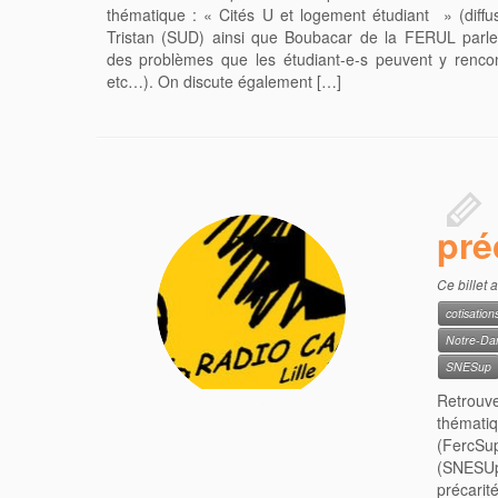
thématique : « Cités U et logement étudiant » (diffus
Tristan (SUD) ainsi que Boubacar de la FERUL parlen
des problèmes que les étudiant-e-s peuvent y rencon
etc…). On discute également […]
pré
Ce billet 
cotisation
Notre-Da
SNESup
Retrouve
thématiq
(FercSup
(SNESUp
précarit