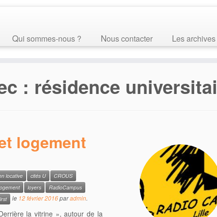
Qui sommes-nous ?
Nous contacter
Les archives
ec :
résidence universita
 et logement
on locative
cités U
CROUS
logement
loyers
RadioCampus
le
12 février 2016
par
admin
.
irst
errière la vitrine », autour de la