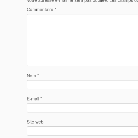
Votre adresse e-mail ne sera pas publiée.
Les champs ob
Commentaire
*
Nom
*
E-mail
*
Site web