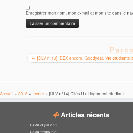
Enregistrer mon nom, mon e-mail et mon site dans le n
Parco
←
[DLV n°13] IDEX encore, Goodyear, Vie étudiante à 
Accueil
»
2016
»
février
»
[DLV n°14] Cités U et logement étudiant
Articles récents
CA du 24 juin 2021
CA du 9 mars 2021