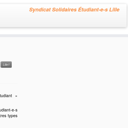
Syndicat Solidaires Étudiant-e-s Lille
Lille1
étudiant »
diant-e-s
tres types