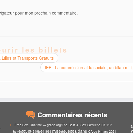
avigateur pour mon prochain commentaire.
urir les billets
Lille1 et Transports Gratuits
IEP : La commission aide sociale, un bilan mit
Commentaires récents
Free Sex. Chat me → graph.org/The-Best-AI-Sex-Girlfriend-05-11?
a
dans
hs=6c57b454349fe94196117d89eb9b8053&
CA du 9 mars 2021