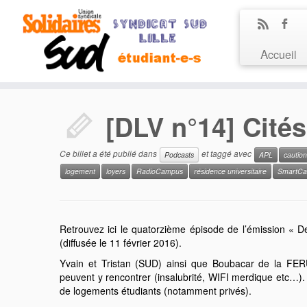
Accueil
[DLV n°14] Cités
Ce billet a été publié dans
et taggé avec
Podcasts
APL
caution
logement
loyers
RadioCampus
résidence universitaire
SmartC
Retrouvez ici le quatorzième épisode de l’émission « De
(diffusée le 11 février 2016).
Yvain et Tristan (SUD) ainsi que Boubacar de la FERU
peuvent y rencontrer (insalubrité, WIFI merdique etc…).
de logements étudiants (notamment privés).