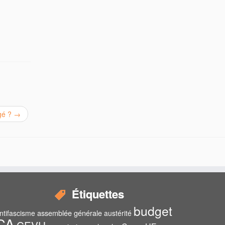
igé ?
→
Étiquettes
budget
assemblée générale
ntifascisme
austérité
CA
CEVU