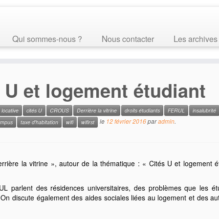
Qui sommes-nous ?
Nous contacter
Les archives
 U et logement étudiant
 locative
cités U
CROUS
Derrière la vitrine
droits étudiants
FERUL
insalubrité
le
12 février 2016
par
admin
.
ampus
taxe d'habitation
wifi
wifirst
rrière la vitrine », autour de la thématique : « Cités U et logement 
L parlent des résidences universitaires, des problèmes que les étu
 On discute également des aides sociales liées au logement et des au