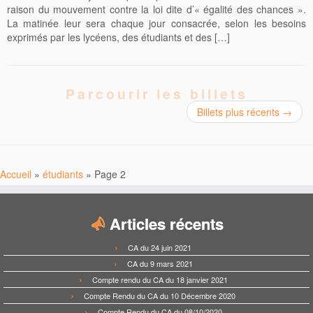
raison du mouvement contre la loi dite d’« égalité des chances ».
La matinée leur sera chaque jour consacrée, selon les besoins
exprimés par les lycéens, des étudiants et des […]
Parcourir les billets
Billets plus récents
→
Accueil
»
étudiants
»
Page 2
Articles récents
CA du 24 juin 2021
CA du 9 mars 2021
Compte rendu du CA du 18 janvier 2021
Compte Rendu du CA du 10 Décembre 2020
Compte Rendu du CA du 08/10/2020