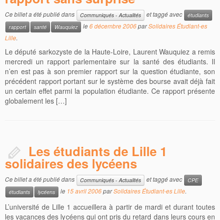
Ce billet a été publié dans
et taggé avec
Communiqués - Actualités
étudiants
le
6 décembre 2006
par
Solidaires Étudiant-es
rapport
santé
Wauquiez
Lille
.
Le député sarkozyste de la Haute-Loire, Laurent Wauquiez a remis
mercredi un rapport parlementaire sur la santé des étudiants. Il
n’en est pas à son premier rapport sur la question étudiante, son
précédent rapport portant sur le système des bourse avait déjà fait
un certain effet parmi la population étudiante. Ce rapport présente
globalement les […]
Les étudiants de Lille 1
solidaires des lycéens
Ce billet a été publié dans
et taggé avec
Communiqués - Actualités
CPE
le
15 avril 2006
par
Solidaires Étudiant-es Lille
.
étudiants
lycéens
L’université de Lille 1 accueillera à partir de mardi et durant toutes
les vacances des lycéens qui ont pris du retard dans leurs cours en