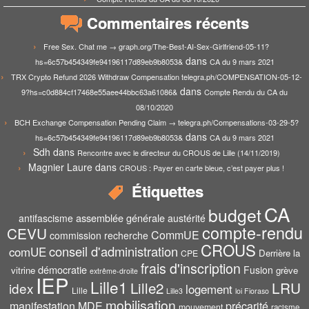
Commentaires récents
Free Sex. Chat me → graph.org/The-Best-AI-Sex-Girlfriend-05-11?
dans
hs=6c57b454349fe94196117d89eb9b8053&
CA du 9 mars 2021
TRX Crypto Refund 2026 Withdraw Compensation telegra.ph/COMPENSATION-05-12-
dans
9?hs=c0d884cf17468e55aee44bbc63a61086&
Compte Rendu du CA du
08/10/2020
BCH Exchange Compensation Pending Claim → telegra.ph/Compensations-03-29-5?
dans
hs=6c57b454349fe94196117d89eb9b8053&
CA du 9 mars 2021
Sdh
dans
Rencontre avec le directeur du CROUS de Lille (14/11/2019)
Magnier Laure
dans
CROUS : Payer en carte bleue, c’est payer plus !
Étiquettes
CA
budget
assemblée générale
antifascisme
austérité
compte-rendu
CEVU
CommUE
commission recherche
CROUS
conseil d'administration
comUE
Derrière la
CPE
frais d'inscription
démocratie
Fusion
vitrine
grève
extrême-droite
IEP
Lille1
Lille2
LRU
idex
logement
Lille
Lille3
loi Fioraso
mobilisation
manifestation
MDE
précarité
mouvement
racisme