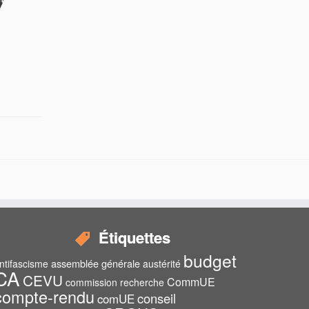
Étiquettes
budget
assemblée générale
ntifascisme
austérité
CA
CEVU
CommUE
commission recherche
compte-rendu
conseil
comUE