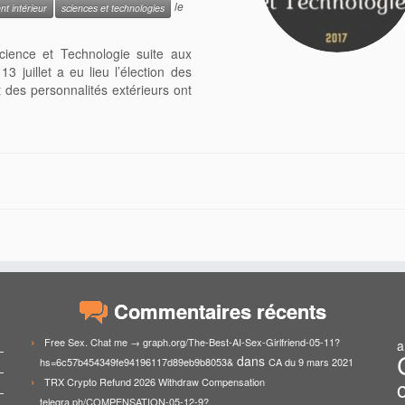
le
t intérieur
sciences et technologies
cience et Technologie suite aux
3 juillet a eu lieu l’élection des
t des personnalités extérieurs ont
Commentaires récents
Free Sex. Chat me → graph.org/The-Best-AI-Sex-Girlfriend-05-11?
a
dans
hs=6c57b454349fe94196117d89eb9b8053&
CA du 9 mars 2021
TRX Crypto Refund 2026 Withdraw Compensation
telegra.ph/COMPENSATION-05-12-9?