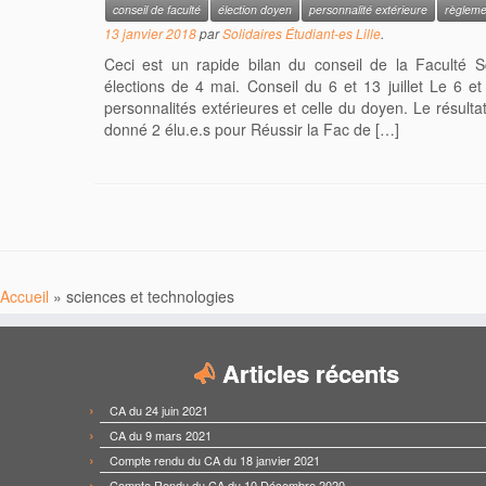
conseil de faculté
élection doyen
personnalité extérieure
règlemen
13 janvier 2018
par
Solidaires Étudiant-es Lille
.
Ceci est un rapide bilan du conseil de la Faculté S
élections de 4 mai. Conseil du 6 et 13 juillet Le 6 et 1
personnalités extérieures et celle du doyen. Le résulta
donné 2 élu.e.s pour Réussir la Fac de […]
Accueil
»
sciences et technologies
Articles récents
CA du 24 juin 2021
CA du 9 mars 2021
Compte rendu du CA du 18 janvier 2021
Compte Rendu du CA du 10 Décembre 2020