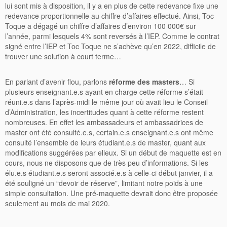
lui sont mis à disposition, il y a en plus de cette redevance fixe une
redevance proportionnelle au chiffre d’affaires effectué. Ainsi, Toc
Toque a dégagé un chiffre d’affaires d’environ 100 000€ sur
l’année, parmi lesquels 4% sont reversés à l’IEP. Comme le contrat
signé entre l’IEP et Toc Toque ne s’achève qu’en 2022, difficile de
trouver une solution à court terme…
En parlant d’avenir flou, parlons
réforme des masters
… Si
plusieurs enseignant.e.s ayant en charge cette réforme s’était
réuni.e.s dans l’après-midi le même jour où avait lieu
le Conseil
d’Administration, les incertitudes quant à cette réforme restent
nombreuses. En effet les ambassadeurs et ambassadrices de
master ont été consulté.e.s, certain.e.s enseignant.e.s ont même
consulté l’ensemble de leurs étudiant.e.s de master, quant aux
modifications suggérées par elleux. Si un début de maquette est en
cours, nous ne disposons que de très peu d’informations. Si les
élu.e.s étudiant.e.s seront associé.e.s à celle-ci début janvier, il a
été souligné un “devoir de réserve”, limitant notre poids à une
simple consultation. Une pré-maquette devrait donc être proposée
seulement au mois de mai 2020.