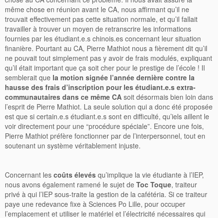
même chose en réunion avant le CA, nous affirmant qu’il ne
trouvait effectivement pas cette situation normale, et qu’il fallait
travailler à trouver un moyen de retranscrire les informations
fournies par les étudiant.e.s chinois.es concernant leur situation
finanière. Pourtant au CA, Pierre Mathiot nous a fièrement dit qu’il
ne pouvait tout simplement pas y avoir de frais modulés, expliquant
qu’il était important que ça soit cher pour le prestige de l’école ! Il
semblerait que
la motion signée l’année dernière contre la
hausse des frais d’inscription pour les étudiant.e.s extra-
communautaires dans ce même CA
soit désormais bien loin dans
l’esprit de Pierre Mathiot. La seule solution qui a donc été proposée
est que si certain.e.s étudiant.e.s sont en difficulté, qu’iels aillent le
voir directement pour une “procédure spéciale”. Encore une fois,
Pierre Mathiot préfère fonctionner par de l’interpersonnel, tout en
soutenant un système véritablement injuste.
Concernant les
coûts élevés
qu’implique la vie étudiante à l’IEP,
nous avons également ramené le sujet de
Toc Toque
, traiteur
privé à qui l’IEP sous-traite la gestion de la cafétéria. Si ce traiteur
paye une redevance fixe à Sciences Po Lille, pour occuper
l’emplacement et utiliser le matériel et l’électricité nécessaires qui