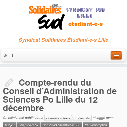
Syndicat Solidaires Étudiant-e-s Lille
Accueil
Compte-rendu du
Qui sommes-nous ?
Conseil d’Administration de
Nous contacter
Sciences Po Lille du 12
Les archives
décembre
Ce billet a été publié dans
et taggé avec
Conseils centraux
IEP de Lille
budget
compte-rendu
Conseil d'Administration IEP
frais d'inscription