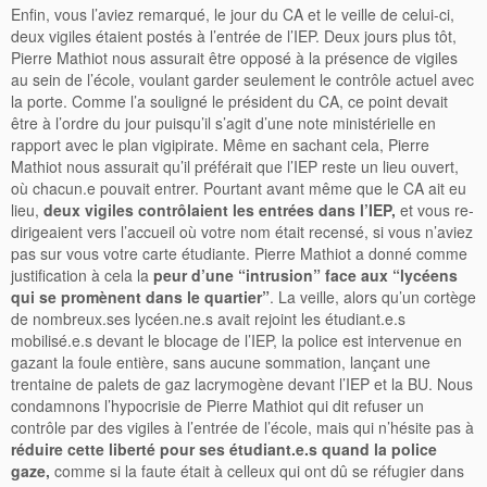
Enfin, vous l’aviez remarqué, le jour du CA et le veille de celui-ci,
deux vigiles étaient postés à l’entrée de l’IEP. Deux jours plus tôt,
Pierre Mathiot nous assurait être opposé à la présence de vigiles
au sein de l’école, voulant garder seulement le contrôle actuel avec
la porte. Comme l’a souligné le président du CA, ce point devait
être à l’ordre du jour puisqu’il s’agit d’une note ministérielle en
rapport avec le plan vigipirate. Même en sachant cela, Pierre
Mathiot nous assurait qu’il préférait que l’IEP reste un lieu ouvert,
où chacun.e pouvait entrer. Pourtant avant même que le CA ait eu
lieu,
deux vigiles contrôlaient les entrées dans l’IEP,
et vous re-
dirigeaient vers l’accueil où votre nom était recensé, si vous n’aviez
pas sur vous votre carte étudiante. Pierre Mathiot a donné comme
justification à cela la
peur d’une “intrusion” face aux “lycéens
qui se promènent dans le quartier”
. La veille, alors qu’un cortège
de nombreux.ses lycéen.ne.s avait rejoint les étudiant.e.s
mobilisé.e.s devant le blocage de l’IEP, la police est intervenue en
gazant la foule entière, sans aucune sommation, lançant une
trentaine de palets de gaz lacrymogène devant l’IEP et la BU. Nous
condamnons l’hypocrisie de Pierre Mathiot qui dit refuser un
contrôle par des vigiles à l’entrée de l’école, mais qui n’hésite pas à
réduire cette liberté pour ses étudiant.e.s quand la police
gaze,
comme si la faute était à celleux qui ont dû se réfugier dans