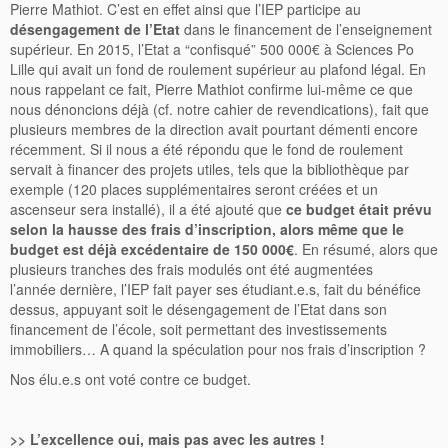
Pierre Mathiot. C’est en effet ainsi que l’IEP participe au
désengagement de l’Etat
dans le financement de l’enseignement
supérieur. En 2015, l’Etat a “confisqué” 500 000€ à Sciences Po
Lille qui avait un fond de roulement supérieur au plafond légal. En
nous rappelant ce fait, Pierre Mathiot confirme lui-même ce que
nous dénoncions déjà (cf. notre cahier de revendications), fait que
plusieurs membres de la direction avait pourtant démenti encore
récemment. Si il nous a été répondu que le fond de roulement
servait à financer des projets utiles, tels que la bibliothèque par
exemple (120 places supplémentaires seront créées et un
ascenseur sera installé), il a été ajouté que
ce budget était prévu
selon la hausse des frais d’inscription, alors même que le
budget est déjà excédentaire de 150 000€
. En résumé, alors que
plusieurs tranches des frais modulés ont été augmentées
l’année
dernière, l’IEP fait payer ses étudiant.e.s, fait du bénéfice
dessus, appuyant soit le désengagement de l’Etat dans son
financement de l’école, soit permettant des investissements
immobiliers… A quand la spéculation pour nos frais d’inscription ?
Nos élu.e.s ont voté contre ce budget.
>> L’excellence oui, mais pas avec les autres !