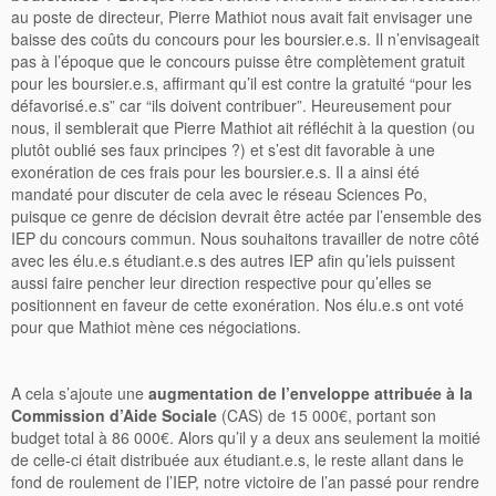
au poste de directeur, Pierre Mathiot nous avait fait envisager une
baisse des coûts du concours pour les boursier.e.s. Il n’envisageait
pas à l’époque que le concours puisse être complètement gratuit
pour les boursier.e.s, affirmant qu’il est contre la gratuité “pour les
défavorisé.e.s” car “ils doivent contribuer”. Heureusement pour
nous, il semblerait que Pierre Mathiot ait réfléchit à la question (ou
plutôt oublié ses faux principes ?) et s’est dit favorable à une
exonération de ces frais pour les boursier.e.s. Il a ainsi été
mandaté pour discuter de cela avec le réseau Sciences Po,
puisque ce genre de décision devrait être actée par l’ensemble des
IEP du concours commun. Nous souhaitons travailler de notre côté
avec les élu.e.s étudiant.e.s des autres
IEP afin qu’iels puissent
aussi faire pencher leur direction respective pour qu’elles se
positionnent en faveur de cette exonération. Nos élu.e.s ont voté
pour que Mathiot mène ces négociations.
A cela s’ajoute une
augmentation de l’enveloppe attribuée à la
Commission d’Aide Sociale
(CAS) de 15 000€, portant son
budget total à 86 000€. Alors qu’il y a deux ans seulement la moitié
de celle-ci était distribuée aux étudiant.e.s, le reste allant dans le
fond de roulement de l’IEP, notre victoire de l’an passé pour rendre