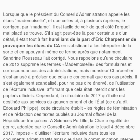
Lorsque que le président du Conseil d’Administration appelle les
élues “mademoiselle”, et que celles-ci, à plusieurs reprises, le
corrigent par “madame”, il est facile de voir de quel
côté l’orgueil
mal placé se trouve. S’il s’agit peut-être là pour certain.e.s d’un
détail, il était tout à fait
humiliant de la part d’Eric Charpentier de
provoquer les élues du CA
en s’obstinant à les interpeller de la
sorte et en appuyant même ce terme après que notamment
Sandrine Rousseau l’ait corrigé. Nous rappelons qu’une circulaire
de 2012 supprime les termes «Mademoiselle» des formulaires et
correspondances des administrations, mais monsieur Charpentier
s’est amusé à préciser que cela ne concernait que ces cas précis. Il
s’est également scandalisé, pour ne pas dire énervé, de l’utilisation
de l’écriture inclusive, affirmant que cela était interdit dans les
papiers officiels. Cependant, la circulaire de 2017 qu’il cite est
destinée aux services du gouvernement et de l’État (ce qu’a dit
Edouard Philippe), cette circulaire établit «les règles de féminisation
et de rédaction des textes publiés au Journal officiel de la
République française». A Sciences Po Lille, la Charte égalité de
genre, adoptée par le Conseil d’Administration
le jeudi 4 décembre
2017, impose « d’utiliser l’écriture inclusive dans tous les
documents administratifs ainsi que dans la communication interne