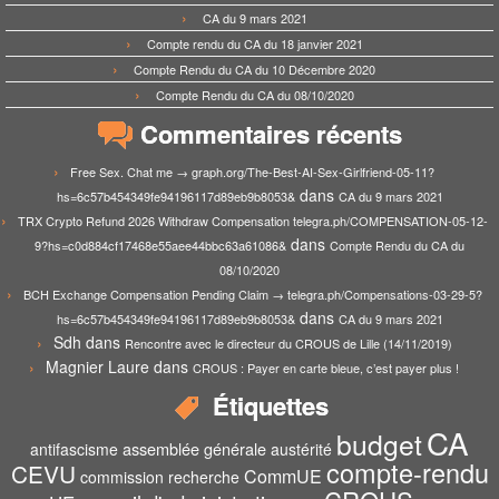
CA du 9 mars 2021
Compte rendu du CA du 18 janvier 2021
Compte Rendu du CA du 10 Décembre 2020
Compte Rendu du CA du 08/10/2020
Commentaires récents
Free Sex. Chat me → graph.org/The-Best-AI-Sex-Girlfriend-05-11?
dans
hs=6c57b454349fe94196117d89eb9b8053&
CA du 9 mars 2021
TRX Crypto Refund 2026 Withdraw Compensation telegra.ph/COMPENSATION-05-12-
dans
9?hs=c0d884cf17468e55aee44bbc63a61086&
Compte Rendu du CA du
08/10/2020
BCH Exchange Compensation Pending Claim → telegra.ph/Compensations-03-29-5?
dans
hs=6c57b454349fe94196117d89eb9b8053&
CA du 9 mars 2021
Sdh
dans
Rencontre avec le directeur du CROUS de Lille (14/11/2019)
Magnier Laure
dans
CROUS : Payer en carte bleue, c’est payer plus !
Étiquettes
CA
budget
assemblée générale
antifascisme
austérité
compte-rendu
CEVU
CommUE
commission recherche