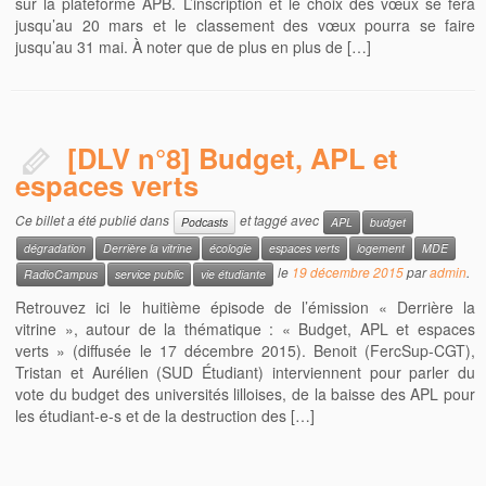
sur la plateforme APB. L’inscription et le choix des vœux se fera
jusqu’au 20 mars et le classement des vœux pourra se faire
jusqu’au 31 mai. À noter que de plus en plus de […]
[DLV n°8] Budget, APL et
espaces verts
Ce billet a été publié dans
et taggé avec
Podcasts
APL
budget
dégradation
Derrière la vitrine
écologie
espaces verts
logement
MDE
le
19 décembre 2015
par
admin
.
RadioCampus
service public
vie étudiante
Retrouvez ici le huitième épisode de l’émission « Derrière la
vitrine », autour de la thématique : « Budget, APL et espaces
verts » (diffusée le 17 décembre 2015). Benoit (FercSup-CGT),
Tristan et Aurélien (SUD Étudiant) interviennent pour parler du
vote du budget des universités lilloises, de la baisse des APL pour
les étudiant-e-s et de la destruction des […]