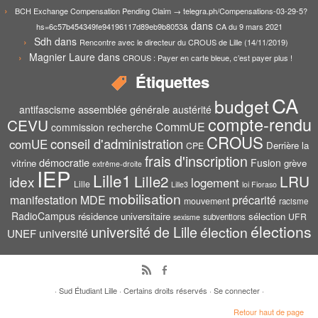
BCH Exchange Compensation Pending Claim → telegra.ph/Compensations-03-29-5?
dans
hs=6c57b454349fe94196117d89eb9b8053&
CA du 9 mars 2021
Sdh
dans
Rencontre avec le directeur du CROUS de Lille (14/11/2019)
Magnier Laure
dans
CROUS : Payer en carte bleue, c’est payer plus !
Étiquettes
CA
budget
assemblée générale
antifascisme
austérité
compte-rendu
CEVU
CommUE
commission recherche
CROUS
conseil d'administration
comUE
Derrière la
CPE
frais d'inscription
démocratie
Fusion
vitrine
grève
extrême-droite
IEP
Lille1
Lille2
LRU
idex
logement
Lille
Lille3
loi Fioraso
mobilisation
manifestation
MDE
précarité
mouvement
racisme
RadioCampus
résidence universitaire
sélection
UFR
subventions
sexisme
élections
université de Lille
élection
UNEF
université
·
Sud Étudiant Lille
·
Certains droits réservés
·
Se connecter
·
Retour haut de page