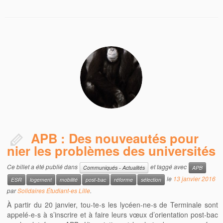
APB : Des nouveautés pour
nier les problèmes des universités
Ce billet a été publié dans
et taggé avec
Communiqués - Actualités
APB
le
13 janvier 2016
ESR
logement
mobilité
post-bac
réforme
sélection
par
Solidaires Étudiant-es Lille
.
À partir du 20 janvier, tou-te-s les lycéen-ne-s de Terminale sont
appelé-e-s à s’inscrire et à faire leurs vœux d’orientation post-bac