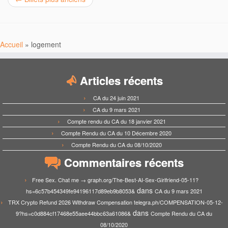
Accueil
»
logement
Articles récents
CA du 24 juin 2021
CA du 9 mars 2021
Compte rendu du CA du 18 janvier 2021
Compte Rendu du CA du 10 Décembre 2020
Compte Rendu du CA du 08/10/2020
Commentaires récents
Free Sex. Chat me → graph.org/The-Best-AI-Sex-Girlfriend-05-11?
dans
hs=6c57b454349fe94196117d89eb9b8053&
CA du 9 mars 2021
TRX Crypto Refund 2026 Withdraw Compensation telegra.ph/COMPENSATION-05-12-
dans
9?hs=c0d884cf17468e55aee44bbc63a61086&
Compte Rendu du CA du
08/10/2020