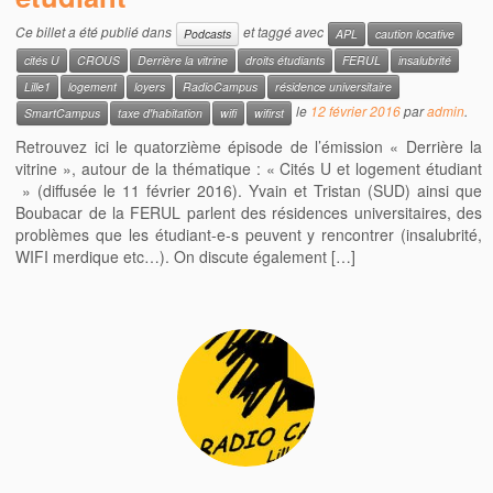
Ce billet a été publié dans
et taggé avec
Podcasts
APL
caution locative
cités U
CROUS
Derrière la vitrine
droits étudiants
FERUL
insalubrité
Lille1
logement
loyers
RadioCampus
résidence universitaire
le
12 février 2016
par
admin
.
SmartCampus
taxe d'habitation
wifi
wifirst
Retrouvez ici le quatorzième épisode de l’émission « Derrière la
vitrine », autour de la thématique : « Cités U et logement étudiant
» (diffusée le 11 février 2016). Yvain et Tristan (SUD) ainsi que
Boubacar de la FERUL parlent des résidences universitaires, des
problèmes que les étudiant-e-s peuvent y rencontrer (insalubrité,
WIFI merdique etc…). On discute également […]