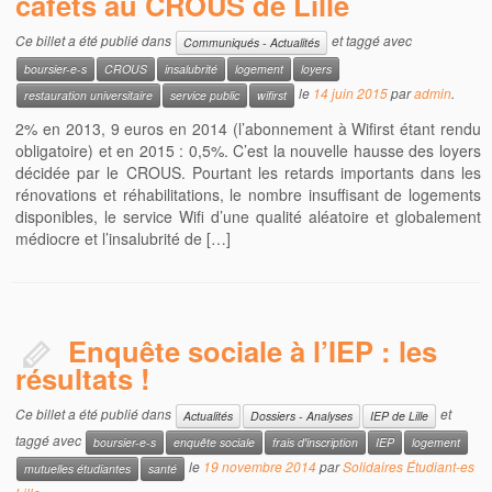
cafèts au CROUS de Lille
Ce billet a été publié dans
et taggé avec
Communiqués - Actualités
boursier-e-s
CROUS
insalubrité
logement
loyers
le
14 juin 2015
par
admin
.
restauration universitaire
service public
wifirst
2% en 2013, 9 euros en 2014 (l’abonnement à Wifirst étant rendu
obligatoire) et en 2015 : 0,5%. C’est la nouvelle hausse des loyers
décidée par le CROUS. Pourtant les retards importants dans les
rénovations et réhabilitations, le nombre insuffisant de logements
disponibles, le service Wifi d’une qualité aléatoire et globalement
médiocre et l’insalubrité de […]
Enquête sociale à l’IEP : les
résultats !
Ce billet a été publié dans
et
Actualités
Dossiers - Analyses
IEP de Lille
taggé avec
boursier-e-s
enquête sociale
frais d'inscription
IEP
logement
le
19 novembre 2014
par
Solidaires Étudiant-es
mutuelles étudiantes
santé