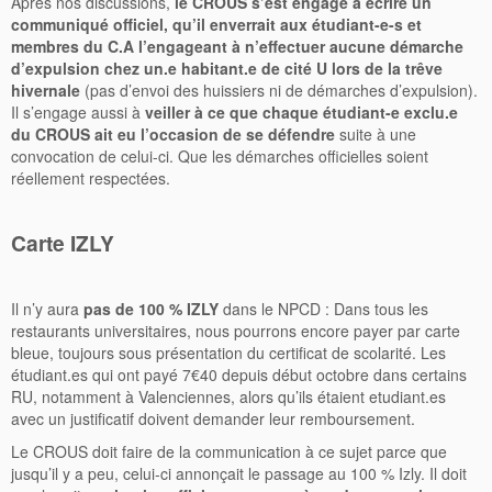
Après nos discussions,
le CROUS s’est engagé à écrire un
communiqué officiel, qu’il enverrait aux étudiant-e-s et
membres du C.A l’engageant à n’effectuer aucune démarche
d’expulsion chez un.e habitant.e de cité U lors de la trêve
hivernale
(pas d’envoi des huissiers ni de démarches d’expulsion).
Il s’engage aussi à
veiller à ce que chaque étudiant-e exclu.e
du CROUS ait eu l’occasion de se défendre
suite à une
convocation de celui-ci. Que les démarches officielles soient
réellement respectées.
Carte IZLY
Il n’y aura
pas de 100 % IZLY
dans le NPCD : Dans tous les
restaurants universitaires, nous pourrons encore payer par carte
bleue, toujours sous présentation du certificat de scolarité. Les
étudiant.es qui ont payé 7€40 depuis début octobre dans certains
RU, notamment à Valenciennes, alors qu’ils étaient etudiant.es
avec un justificatif doivent demander leur remboursement.
Le CROUS doit faire de la communication à ce sujet parce que
jusqu’il y a peu, celui-ci annonçait le passage au 100 % Izly. Il doit