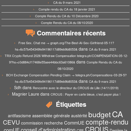
CA du 9 mars 2021
Compte rendu du CA du 18 janvier 2021
Compte Rendu du CA du 10 Décembre 2020
Compte Rendu du CA du 08/10/2020
Commentaires récents
Free Sex. Chat me → graph.org/The-Best-AI-Sex-Girlfriend-05-11?
dans
hs=6c57b454349fe94196117d89eb9b8053&
CA du 9 mars 2021
TRX Crypto Refund 2026 Withdraw Compensation telegra.ph/COMPENSATION-05-12-
dans
9?hs=c0d884cf17468e55aee44bbc63a61086&
Compte Rendu du CA du
08/10/2020
BCH Exchange Compensation Pending Claim → telegra.ph/Compensations-03-29-5?
dans
hs=6c57b454349fe94196117d89eb9b8053&
CA du 9 mars 2021
Sdh
dans
Rencontre avec le directeur du CROUS de Lille (14/11/2019)
Magnier Laure
dans
CROUS : Payer en carte bleue, c’est payer plus !
Étiquettes
CA
budget
assemblée générale
antifascisme
austérité
compte-rendu
CEVU
CommUE
commission recherche
CROUS
conseil d'administration
comUE
Derrière la
CPE