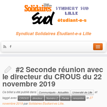
Syndicat Solidaires Étudiant-e-s Lille
Accueil
#2 Seconde réunion avec
Qui sommes-nous ?
le directeur du CROUS du 22
Nous contacter
novembre 2019
Les archives
Ce billet a été publié dans
et
Communiqués - Actualités
Université de Lille
taggé avec
le
27
CROUS
directeur
Numéro 2
Parisis
rencontre
novembre 2019
par
Solidaires Étudiant-es Lille
.