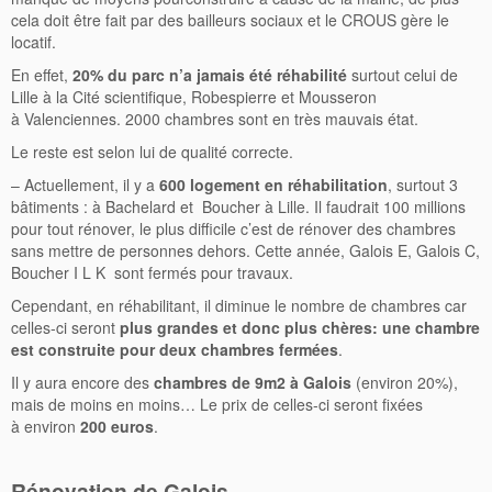
cela doit être fait par des bailleurs sociaux et le CROUS gère le
locatif.
En effet,
20% du parc n’a jamais été réhabilité
surtout celui de
Lille à la Cité scientifique, Robespierre et Mousseron
à Valenciennes. 2000 chambres sont en très mauvais état.
Le reste est selon lui de qualité correcte.
– Actuellement, il y a
600 logement en réhabilitation
, surtout 3
bâtiments : à Bachelard et Boucher à Lille. Il faudrait 100 millions
pour tout rénover, le plus difficile c’est de rénover des chambres
sans mettre de personnes dehors. Cette année, Galois E, Galois C,
Boucher I L K sont fermés pour travaux.
Cependant, en réhabilitant, il diminue le nombre de chambres car
celles-ci seront
plus grandes et donc plus chères: une chambre
est construite pour deux chambres fermées
.
Il y aura encore des
chambres de 9m2 à Galois
(environ 20%),
mais de moins en moins… Le prix de celles-ci seront fixées
à environ
200 euros
.
Rénovation de Galois