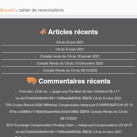
Accueil
»
cahier de revenications
Articles récents
CA du 24 juin 2021
CA du 9 mars 2021
Compte rendu du CA du 18 janvier 2021
Compte Rendu du CA du 10 Décembre 2020
Compte Rendu du CA du 08/10/2020
Commentaires récents
Free Sex. Chat me → graph.org/The-Best-AI-Sex-Girlfriend-05-11?
dans
hs=6c57b454349fe94196117d89eb9b8053&
CA du 9 mars 2021
TRX Crypto Refund 2026 Withdraw Compensation telegra.ph/COMPENSATION-05-12-
dans
9?hs=c0d884cf17468e55aee44bbc63a61086&
Compte Rendu du CA du
08/10/2020
BCH Exchange Compensation Pending Claim → telegra.ph/Compensations-03-29-5?
dans
hs=6c57b454349fe94196117d89eb9b8053&
CA du 9 mars 2021