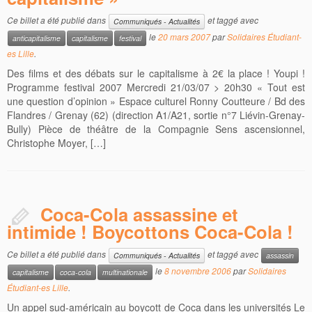
Ce billet a été publié dans
et taggé avec
Communiqués - Actualités
le
20 mars 2007
par
Solidaires Étudiant-
anticapitalisme
capitalisme
festival
es Lille
.
Des films et des débats sur le capitalisme à 2€ la place ! Youpi !
Programme festival 2007 Mercredi 21/03/07 > 20h30 « Tout est
une question d’opinion » Espace culturel Ronny Coutteure / Bd des
Flandres / Grenay (62) (direction A1/A21, sortie n°7 Liévin-Grenay-
Bully) Pièce de théâtre de la Compagnie Sens ascensionnel,
Christophe Moyer, […]
Coca-Cola assassine et
intimide ! Boycottons Coca-Cola !
Ce billet a été publié dans
et taggé avec
Communiqués - Actualités
assassin
le
8 novembre 2006
par
Solidaires
capitalisme
coca-cola
multinationale
Étudiant-es Lille
.
Un appel sud-américain au boycott de Coca dans les universités Le