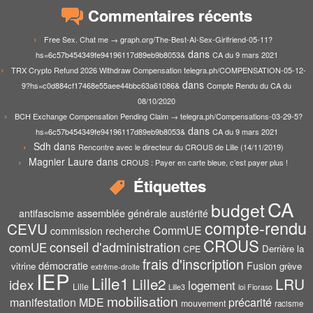
Commentaires récents
Free Sex. Chat me → graph.org/The-Best-AI-Sex-Girlfriend-05-11?
dans
hs=6c57b454349fe94196117d89eb9b8053&
CA du 9 mars 2021
TRX Crypto Refund 2026 Withdraw Compensation telegra.ph/COMPENSATION-05-12-
dans
9?hs=c0d884cf17468e55aee44bbc63a61086&
Compte Rendu du CA du
08/10/2020
BCH Exchange Compensation Pending Claim → telegra.ph/Compensations-03-29-5?
dans
hs=6c57b454349fe94196117d89eb9b8053&
CA du 9 mars 2021
Sdh
dans
Rencontre avec le directeur du CROUS de Lille (14/11/2019)
Magnier Laure
dans
CROUS : Payer en carte bleue, c’est payer plus !
Étiquettes
CA
budget
assemblée générale
antifascisme
austérité
compte-rendu
CEVU
CommUE
commission recherche
CROUS
conseil d'administration
comUE
Derrière la
CPE
frais d'inscription
démocratie
Fusion
vitrine
grève
extrême-droite
IEP
Lille1
Lille2
LRU
idex
logement
Lille
Lille3
loi Fioraso
mobilisation
manifestation
MDE
précarité
mouvement
racisme