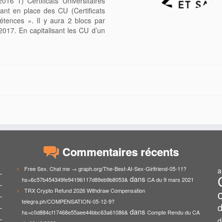
6 1) Certificats Universitaires
tant en place des CU (Certificats
étences ». Il y aura 2 blocs par
017. En capitalisant les CU d’un
Commentaires récents
Free Sex. Chat me → graph.org/The-Best-AI-Sex-Girlfriend-05-11?
a
dans
hs=6c57b454349fe94196117d89eb9b8053&
CA du 9 mars 2021
TRX Crypto Refund 2026 Withdraw Compensation
telegra.ph/COMPENSATION-05-12-9?
d
dans
hs=c0d884cf17468e55aee44bbc63a61086&
Compte Rendu du CA
d