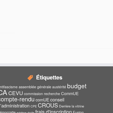
Étiquettes
budget
assemblée générale
ntifascisme
austérité
CA
CEVU
CommUE
commission recherche
compte-rendu
conseil
comUE
CROUS
'administration
Derrière la vitrine
CPE
frais d'inscription
émocratie
Fusion
extrême-droite