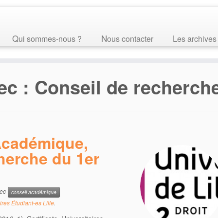
Qui sommes-nous ?
Nous contacter
Les archives
ec :
Conseil de recherch
Académique,
herche du 1er
vec
conseil académique
ires Étudiant-es Lille
.