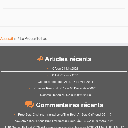
Accueil
»
#LaPrécaritéTue
Articles récents
CA du 24 juin 2021
CA du 9 mars 2021
Compte rendu du CA du 18 janvier 2021
Compte Rendu du CA du 10 Décembre 2020
Compte Rendu du CA du 08/10/2020
Commentaires récents
Free Sex. Chat me → graph.org/The-Best-AI-Sex-Girlfriend-05-11?
dans
hs=6c57b454349fe94196117d89eb9b8053&
CA du 9 mars 2021
TRX Crypto Refund 2026 Withdraw Compensation telegra.ph/COMPENSATION-05-12-