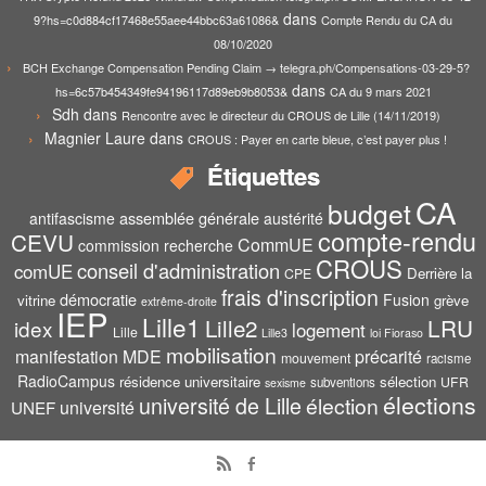
dans
9?hs=c0d884cf17468e55aee44bbc63a61086&
Compte Rendu du CA du
08/10/2020
BCH Exchange Compensation Pending Claim → telegra.ph/Compensations-03-29-5?
dans
hs=6c57b454349fe94196117d89eb9b8053&
CA du 9 mars 2021
Sdh
dans
Rencontre avec le directeur du CROUS de Lille (14/11/2019)
Magnier Laure
dans
CROUS : Payer en carte bleue, c’est payer plus !
Étiquettes
CA
budget
assemblée générale
antifascisme
austérité
compte-rendu
CEVU
CommUE
commission recherche
CROUS
conseil d'administration
comUE
Derrière la
CPE
frais d'inscription
démocratie
Fusion
vitrine
grève
extrême-droite
IEP
Lille1
Lille2
LRU
idex
logement
Lille
Lille3
loi Fioraso
mobilisation
manifestation
MDE
précarité
mouvement
racisme
RadioCampus
résidence universitaire
sélection
UFR
subventions
sexisme
élections
université de Lille
élection
UNEF
université