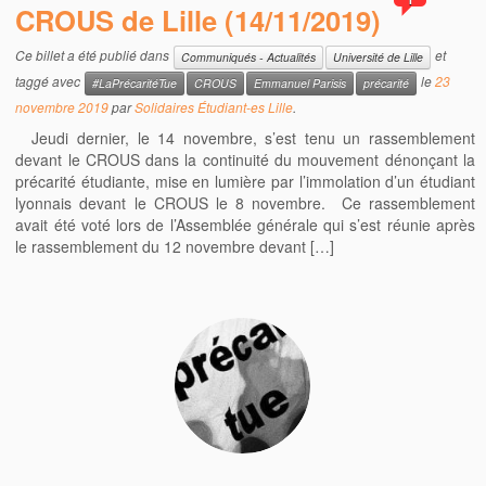
CROUS de Lille (14/11/2019)
Ce billet a été publié dans
et
Communiqués - Actualités
Université de Lille
taggé avec
le
23
#LaPrécaritéTue
CROUS
Emmanuel Parisis
précarité
novembre 2019
par
Solidaires Étudiant-es Lille
.
Jeudi dernier, le 14 novembre, s’est tenu un rassemblement
devant le CROUS dans la continuité du mouvement dénonçant la
précarité étudiante, mise en lumière par l’immolation d’un étudiant
lyonnais devant le CROUS le 8 novembre. Ce rassemblement
avait été voté lors de l’Assemblée générale qui s’est réunie après
le rassemblement du 12 novembre devant […]