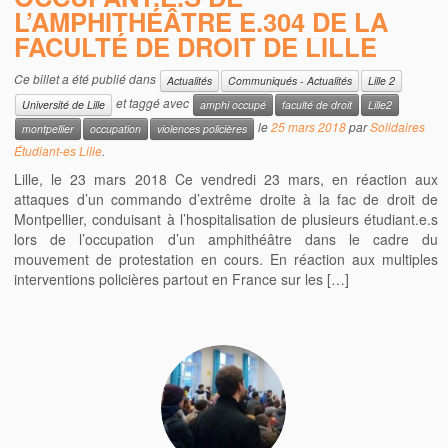
L’AMPHITHÉÂTRE E.304 DE LA
FACULTÉ DE DROIT DE LILLE
Ce billet a été publié dans
Actualités
Communiqués - Actualités
Lille 2
et taggé avec
Université de Lille
amphi occupé
faculté de droit
Lille2
le
25 mars 2018
par
Solidaires
montpellier
occupation
violences policières
Étudiant-es Lille
.
Lille, le 23 mars 2018 Ce vendredi 23 mars, en réaction aux
attaques d’un commando d’extrême droite à la fac de droit de
Montpellier, conduisant à l’hospitalisation de plusieurs étudiant.e.s
lors de l’occupation d’un amphithéâtre dans le cadre du
mouvement de protestation en cours. En réaction aux multiples
interventions policières partout en France sur les […]