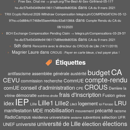
Free Sex. Chat me → graph.org/The-Best-AI-Sex-Girlfriend-05-11?
dans
hs=6c57b454349fe94196117d89eb9b8053&
CA du 9 mars 2021
TRX Crypto Refund 2026 Withdraw Compensation telegra.ph/COMPENSATION-05-12-
dans
9?hs=c0d884cf17468e55aee44bbc63a61086&
Compte Rendu du CA du
08/10/2020
BCH Exchange Compensation Pending Claim → telegra.ph/Compensations-03-29-5?
dans
hs=6c57b454349fe94196117d89eb9b8053&
CA du 9 mars 2021
Sdh
dans
Rencontre avec le directeur du CROUS de Lille (14/11/2019)
Magnier Laure
dans
CROUS : Payer en carte bleue, c’est payer plus !
Étiquettes
CA
budget
assemblée générale
antifascisme
austérité
compte-rendu
CEVU
CommUE
commission recherche
CROUS
conseil d'administration
comUE
Derrière la
CPE
frais d'inscription
démocratie
Fusion
vitrine
grève
extrême-droite
IEP
Lille1
Lille2
LRU
idex
logement
Lille
Lille3
loi Fioraso
mobilisation
manifestation
MDE
précarité
mouvement
racisme
RadioCampus
résidence universitaire
sélection
UFR
subventions
sexisme
élections
université de Lille
élection
UNEF
université