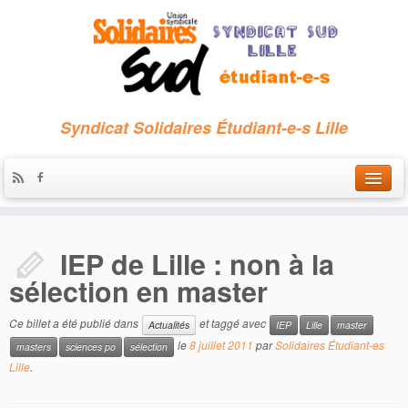
Syndicat Solidaires Étudiant-e-s Lille
Accueil
IEP de Lille : non à la
Qui sommes-nous ?
sélection en master
Nous contacter
Ce billet a été publié dans
et taggé avec
Actualités
IEP
Lille
master
Les archives
le
8 juillet 2011
par
Solidaires Étudiant-es
masters
sciences po
sélection
Lille
.