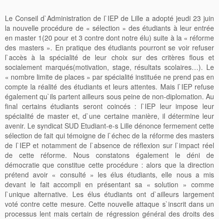
Le Conseil d`Administration de l`IEP de Lille a adopté jeudi 23 juin
la nouvelle procédure de « sélection » des étudiants à leur entrée
en master 1(20 pour et 3 contre dont notre élu) suite à la « réforme
des masters ». En pratique des étudiants pourront se voir refuser
l`accès à la spécialité de leur choix sur des critères flous et
socialement marqués(motivation, stage, résultats scolaires…). Le
« nombre limite de places » par spécialité instituée ne prend pas en
compte la réalité des étudiants et leurs attentes. Mais l`IEP refuse
également qu`ils partent ailleurs sous peine de non-diplomation. Au
final certains étudiants seront coincés : l`IEP leur impose leur
spécialité de master et, d`une certaine manière, il détermine leur
avenir. Le syndicat SUD Etudiant-e-s Lille dénonce fermement cette
sélection de fait qui témoigne de l`échec de la réforme des masters
de l`IEP et notamment de l`absence de réflexion sur l`impact réel
de cette réforme. Nous constatons également le déni de
démocratie que constitue cette procédure : alors que la direction
prétend avoir « consulté » les élus étudiants, elle nous a mis
devant le fait accompli en présentant sa « solution » comme
l`unique alternative. Les élus étudiants ont d`ailleurs largement
voté contre cette mesure. Cette nouvelle attaque s`inscrit dans un
processus lent mais certain de régression général des droits des