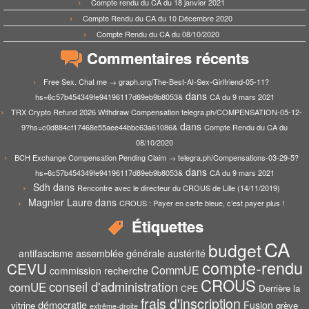
Compte rendu du CA du 18 janvier 2021
Compte Rendu du CA du 10 Décembre 2020
Compte Rendu du CA du 08/10/2020
Commentaires récents
Free Sex. Chat me → graph.org/The-Best-AI-Sex-Girlfriend-05-11?
dans
hs=6c57b454349fe94196117d89eb9b8053&
CA du 9 mars 2021
TRX Crypto Refund 2026 Withdraw Compensation telegra.ph/COMPENSATION-05-12-
dans
9?hs=c0d884cf17468e55aee44bbc63a61086&
Compte Rendu du CA du
08/10/2020
BCH Exchange Compensation Pending Claim → telegra.ph/Compensations-03-29-5?
dans
hs=6c57b454349fe94196117d89eb9b8053&
CA du 9 mars 2021
Sdh
dans
Rencontre avec le directeur du CROUS de Lille (14/11/2019)
Magnier Laure
dans
CROUS : Payer en carte bleue, c’est payer plus !
Étiquettes
CA
budget
assemblée générale
antifascisme
austérité
compte-rendu
CEVU
CommUE
commission recherche
CROUS
conseil d'administration
comUE
Derrière la
CPE
frais d'inscription
démocratie
Fusion
vitrine
grève
extrême-droite