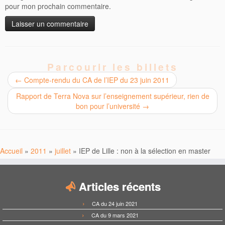
pour mon prochain commentaire.
Parcourir les billets
←
Compte-rendu du CA de l’IEP du 23 juin 2011
Rapport de Terra Nova sur l’enseignement supérieur, rien de
bon pour l’université
→
Accueil
»
2011
»
juillet
»
IEP de Lille : non à la sélection en master
Articles récents
CA du 24 juin 2021
CA du 9 mars 2021