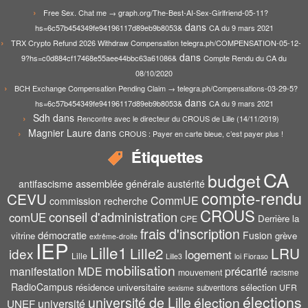
Free Sex. Chat me → graph.org/The-Best-AI-Sex-Girlfriend-05-11?
dans
hs=6c57b454349fe94196117d89eb9b8053&
CA du 9 mars 2021
TRX Crypto Refund 2026 Withdraw Compensation telegra.ph/COMPENSATION-05-12-
dans
9?hs=c0d884cf17468e55aee44bbc63a61086&
Compte Rendu du CA du
08/10/2020
BCH Exchange Compensation Pending Claim → telegra.ph/Compensations-03-29-5?
dans
hs=6c57b454349fe94196117d89eb9b8053&
CA du 9 mars 2021
Sdh
dans
Rencontre avec le directeur du CROUS de Lille (14/11/2019)
Magnier Laure
dans
CROUS : Payer en carte bleue, c’est payer plus !
Étiquettes
CA
budget
assemblée générale
antifascisme
austérité
compte-rendu
CEVU
CommUE
commission recherche
CROUS
conseil d'administration
comUE
Derrière la
CPE
frais d'inscription
démocratie
Fusion
vitrine
grève
extrême-droite
IEP
Lille1
Lille2
LRU
idex
logement
Lille
Lille3
loi Fioraso
mobilisation
manifestation
MDE
précarité
mouvement
racisme
RadioCampus
résidence universitaire
sélection
UFR
subventions
sexisme
élections
université de Lille
élection
UNEF
université