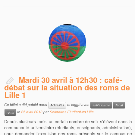
Mardi 30 avril à 12h30 : café-
débat sur la situation des roms de
Lille 1
Ce billet a été publié dans
et taggé avec
Actualités
antifascisme
débat
le
25 avril 2013
par
Solidaires Étudiant-es Lille
.
roms
Depuis plusieurs mois, un certain nombre de voix s’élèvent dans la
communauté universitaire (étudiants, enseignants, administration),
pour demander l’expulsion des roms présents sur le campus de