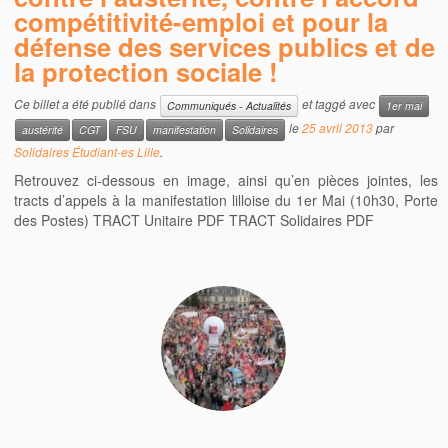
compétitivité-emploi et pour la
défense des services publics et de
la protection sociale !
Ce billet a été publié dans
et taggé avec
Communiqués - Actualités
1er mai
le
25 avril 2013
par
austérité
CGT
FSU
manifestation
Solidaires
Solidaires Étudiant-es Lille
.
Retrouvez ci-dessous en image, ainsi qu’en pièces jointes, les
tracts d’appels à la manifestation lilloise du 1er Mai (10h30, Porte
des Postes) TRACT Unitaire PDF TRACT Solidaires PDF