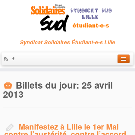
Syndicat Solidaires Étudiant-e-s Lille
Accueil
Billets du jour:
25 avril
Qui sommes-nous ?
2013
Nous contacter
Les archives
Manifestez à Lille le 1er Mai
contre l’austérité, contre l’accord