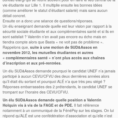
vie étudiante sur Lille 1. Il multiplie ensuite les bonnes idées
(comme améliorer le statut d’étudiant salarié) mais sans aucun
détail concret.
Ensuite on a donc une séance de questions/réponses.
Un élu enseignant demande quelle est leur vision par rapport à la
sécurité sociale étudiante et aux complémentaires santé et si ils en
sont satisfait ? Valentin n’en avait pas encore eu écho mais en
tiendra compte alors que Basta « ne voit pas de problème ».
Rappelons que,
suite à une motion de SUD&Assos en
novembre 2012, les mutuelles étudiantes et autres
« complémentaires santé » n’ont plus accès aux chaînes
d’inscription et aux pré-rentrées
.
Un élu SUD&Assos demande pourquoi le candidat UNEF n’a jamais
participé à aucun CEVU/CFVU des deux dernières années alors
qu’il était élu sortant et pourquoi ALÉ n’a que très peu siégé ?
Réponses embarrassées des 2 prétendants, le candidat UNEF se
trompant sur l’horaire des CEVU/CFVU.
Un élu SUD&Assos demande quelle position a Valentin
Holquin vis à vis de la FAGE et de PDE.
Il fait référence
notamment à un communiqué de la FénéPsy sur les stages. On lui
répond qu’ALÉ est une confédération d’association et qu’elle n’est