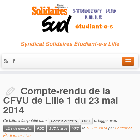
Syndicat Solidaires Étudiant-e-s Lille
Accueil
Compte-rendu de la
Qui sommes-nous ?
CFVU de Lille 1 du 23 mai
Nous contacter
2014
Les archives
Ce billet a été publié dans
et taggé avec
Conseils centraux
Lille 1
le
15 juin 2014
par
Solidaires
offre de formation
PDE
SUD&Assos
VPE
Étudiant-es Lille
.