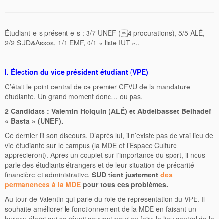
Étudiant-e-s présent-e-s : 3/7 UNEF (4 procurations), 5/5 ALÉ,
2/2 SUD&Assos, 1/1 EMF, 0/1 « liste IUT »..
I. Élection du vice président étudiant (VPE)
C’était le point central de ce premier CFVU de la mandature
étudiante. Un grand moment donc… ou pas.
2 Candidats : Valentin Holquin (ALÉ) et Abdelbasset Belhadef
« Basta » (UNEF).
Ce dernier lit son discours. D’après lui, il n’existe pas de vrai lieu de
vie étudiante sur le campus (la MDE et l’Espace Culture
apprécieront). Après un couplet sur l’importance du sport, il nous
parle des étudiants étrangers et de leur situation de précarité
financière et administrative.
SUD tient justement
des
permanences à la MDE
pour tous ces problèmes.
Au tour de Valentin qui parle du rôle de représentation du VPE. Il
souhaite améliorer le fonctionnement de la MDE en faisant un
bureau élargi qui se réunit souvent pour en faire le lieu central de la