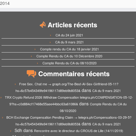
2014
Articles récents
CA du 24 juin 2021
CA du 9 mars 2021
Compte rendu du CA du 18 janvier 2021
Compte Rendu du CA du 10 Décembre 2020
Compte Rendu du CA du 08/10/2020
Commentaires récents
Free Sex. Chat me → graph.org/The-Best-AI-Sex-Girlfriend-05-11?
dans
hs=6c57b454349fe94196117d89eb9b8053&
CA du 9 mars 2021
TRX Crypto Refund 2026 Withdraw Compensation telegra.ph/COMPENSATION-05-12-
dans
9?hs=c0d884cf17468e55aee44bbc63a61086&
Compte Rendu du CA du
08/10/2020
BCH Exchange Compensation Pending Claim → telegra.ph/Compensations-03-29-5?
dans
hs=6c57b454349fe94196117d89eb9b8053&
CA du 9 mars 2021
Sdh
dans
Rencontre avec le directeur du CROUS de Lille (14/11/2019)