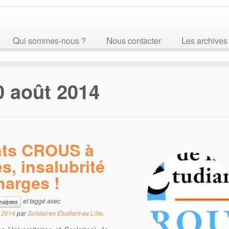
Qui sommes-nous ?
Nous contacter
Les archives
0 août 2014
nts CROUS à
s, insalubrité
harges !
et taggé avec
nalyses
 2014
par
Solidaires Étudiant-es Lille
.