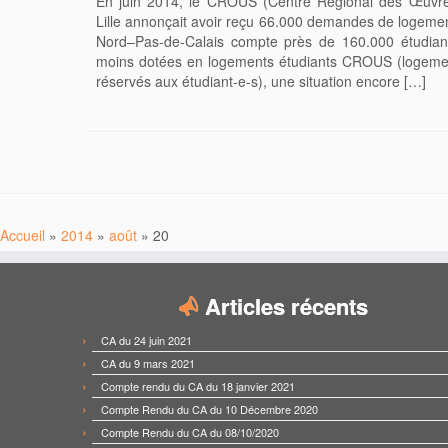
En juin 2014, le CROUS (Centre Régional des Œuvres 
Lille annonçait avoir reçu 66.000 demandes de logemen
Nord–Pas-de-Calais compte près de 160.000 étudiant-
moins dotées en logements étudiants CROUS (logemen
réservés aux étudiant-e-s), une situation encore […]
Accueil
»
2014
»
août
»
20
Articles récents
CA du 24 juin 2021
CA du 9 mars 2021
Compte rendu du CA du 18 janvier 2021
Compte Rendu du CA du 10 Décembre 2020
Compte Rendu du CA du 08/10/2020