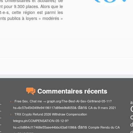
Universitaires et Scolaires) de
t pour 9.300 places. Alors que le
e-s, cette région est parmi les
ts publics à loyers « modérés »
Commentaires récents
Free Sex. Chat me → graph.org/The-Best-AI-Sex-Girlfriend-05-11?
a
dans
hs=6c57b454349fe94196117d89eb9b8053&
CA du 9 mars 2021
TRX Crypto Refund 2026 Withdraw Compensation
telegra.ph/COMPENSATION-05-12-9?
d
dans
hs=c0d884cf17468e55aee44bbc63a61086&
Compte Rendu du CA
d