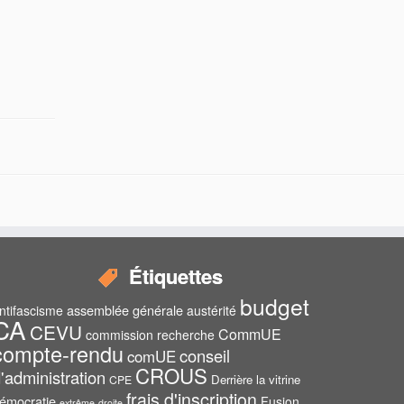
Étiquettes
budget
assemblée générale
ntifascisme
austérité
CA
CEVU
CommUE
commission recherche
compte-rendu
conseil
comUE
CROUS
'administration
Derrière la vitrine
CPE
frais d'inscription
émocratie
Fusion
extrême-droite