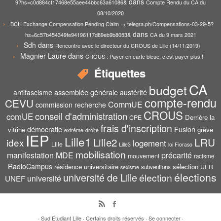
dans
9?hs=c0d884cf17468e55aee44bbc63a61086&
Compte Rendu du CA du
08/10/2020
BCH Exchange Compensation Pending Claim → telegra.ph/Compensations-03-29-5?
dans
hs=6c57b454349fe94196117d89eb9b8053&
CA du 9 mars 2021
Sdh
dans
Rencontre avec le directeur du CROUS de Lille (14/11/2019)
Magnier Laure
dans
CROUS : Payer en carte bleue, c’est payer plus !
Étiquettes
CA
budget
assemblée générale
antifascisme
austérité
compte-rendu
CEVU
CommUE
commission recherche
CROUS
conseil d'administration
comUE
Derrière la
CPE
frais d'inscription
démocratie
Fusion
vitrine
grève
extrême-droite
IEP
Lille1
Lille2
LRU
idex
logement
Lille
Lille3
loi Fioraso
mobilisation
manifestation
MDE
précarité
mouvement
racisme
RadioCampus
résidence universitaire
sélection
UFR
subventions
sexisme
élections
université de Lille
élection
UNEF
université
·
Sud Étudiant Lille
·
Certains droits réservés
·
Se connecter
·