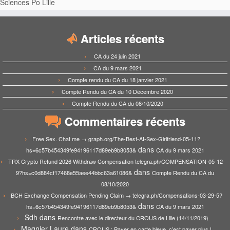
Sciences Po Lille
Articles récents
CA du 24 juin 2021
CA du 9 mars 2021
Compte rendu du CA du 18 janvier 2021
Compte Rendu du CA du 10 Décembre 2020
Compte Rendu du CA du 08/10/2020
Commentaires récents
Free Sex. Chat me → graph.org/The-Best-AI-Sex-Girlfriend-05-11?
dans
hs=6c57b454349fe94196117d89eb9b8053&
CA du 9 mars 2021
TRX Crypto Refund 2026 Withdraw Compensation telegra.ph/COMPENSATION-05-12-
dans
9?hs=c0d884cf17468e55aee44bbc63a61086&
Compte Rendu du CA du
08/10/2020
BCH Exchange Compensation Pending Claim → telegra.ph/Compensations-03-29-5?
dans
hs=6c57b454349fe94196117d89eb9b8053&
CA du 9 mars 2021
Sdh
dans
Rencontre avec le directeur du CROUS de Lille (14/11/2019)
Magnier Laure
dans
CROUS : Payer en carte bleue, c’est payer plus !