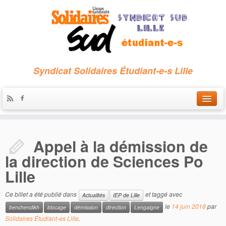
Syndicat Solidaires Étudiant-e-s Lille
Accueil
Appel à la démission de
Qui sommes-nous ?
la direction de Sciences Po
Nous contacter
Lille
Les archives
Ce billet a été publié dans
et taggé avec
Actualités
IEP de Lille
le
14 juin 2018
par
benchendikh
blocage
démission
direction
Lengaigne
Solidaires Étudiant-es Lille
.