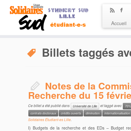
Accueil
Billets taggés av
Notes de la Commi
Recherche du 15 févrie
Ce billet a été publié dans
et taggé avec
Université de Lille
70%
contrats doctoraux
crédits ouverts
diminution
internationalisation
Solidaires Étudiant-es Lille
.
I) Budgets de la recherche et des EDs – Budget re