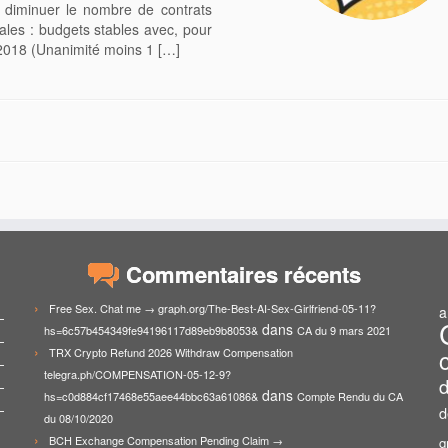
e diminuer le nombre de contrats
ales : budgets stables avec, pour
17/2018 (Unanimité moins 1 […]
Commentaires récents
Free Sex. Chat me → graph.org/The-Best-AI-Sex-Girlfriend-05-11?
a
dans
hs=6c57b454349fe94196117d89eb9b8053&
CA du 9 mars 2021
TRX Crypto Refund 2026 Withdraw Compensation
telegra.ph/COMPENSATION-05-12-9?
d
dans
hs=c0d884cf17468e55aee44bbc63a61086&
Compte Rendu du CA
d
du 08/10/2020
BCH Exchange Compensation Pending Claim →
g