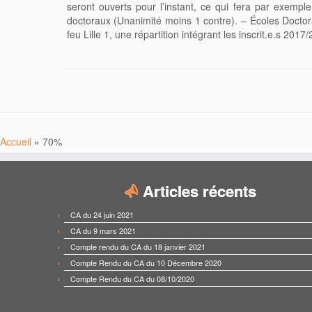
seront ouverts pour l’instant, ce qui fera par exempl
doctoraux (Unanimité moins 1 contre). – Écoles Doctor
feu Lille 1, une répartition intégrant les inscrit.e.s 20
Accueil
»
70%
Articles récents
CA du 24 juin 2021
CA du 9 mars 2021
Compte rendu du CA du 18 janvier 2021
Compte Rendu du CA du 10 Décembre 2020
Compte Rendu du CA du 08/10/2020