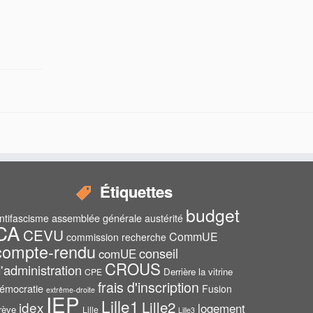
Étiquettes
budget
assemblée générale
ntifascisme
austérité
CA
CEVU
CommUE
commission recherche
compte-rendu
conseil
comUE
CROUS
'administration
Derrière la vitrine
CPE
frais d'inscription
émocratie
Fusion
extrême-droite
IEP
Lille1
Lille2
idex
logement
rève
Lille
Lille3