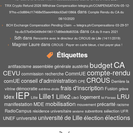
TRX Crypto Refund 2026 Withdraw Compensation telegra.ph/COMPENSATION-05-12-
dans
9?hs=c0d884cf17468e55aee44bbc63a61086&
Compte Rendu du CA du
08/10/2020
BCH Exchange Compensation Pending Claim → telegra.ph/Compensations-03-29-5?
dans
hs=6c57b454349fe94196117d89eb9b8053&
CA du 9 mars 2021
Sdh
dans
Rencontre avec le directeur du CROUS de Lille (14/11/2019)
Magnier Laure
dans
CROUS : Payer en carte bleue, c’est payer plus !
Étiquettes
CA
budget
assemblée générale
antifascisme
austérité
compte-rendu
CEVU
CommUE
commission recherche
CROUS
conseil d'administration
comUE
Derrière la
CPE
frais d'inscription
démocratie
Fusion
vitrine
grève
extrême-droite
IEP
Lille1
Lille2
LRU
idex
logement
Lille
Lille3
loi Fioraso
mobilisation
manifestation
MDE
précarité
mouvement
racisme
RadioCampus
résidence universitaire
sélection
UFR
subventions
sexisme
élections
université de Lille
élection
UNEF
université