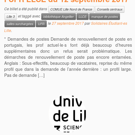
Ce billet a été publié dans
COMUE Lille Nord de France
Conseils centraux
et taggé avec
Lille 3
bibliothèque Angellier
LLCE
manque de postes
le
27 septembre 2017
par
Solidaires Étudiant-es
salles surchargées
UFR
Lille
.
* Demandes de postes Demande de renouvellement de poste en
portugais, les prof actuel·le·s font déjà beaucoup d’heures
supplémentaires donc un refus serait problématique. Les
démarches de renouvellement de poste pas encore entamées.
Anglais : Sous-effectifs, beaucoup de vacataires, reprise du même
profil que dans la demande de l’année dernière : un profil large.
Pas de demande […]