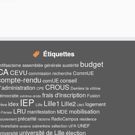
Étiquettes
budget
assemblée générale
ntifascisme
austérité
CA
CEVU
CommUE
commission recherche
compte-rendu
conseil
comUE
CROUS
'administration
Derrière la vitrine
CPE
frais d'inscription
émocratie
Fusion
extrême-droite
IEP
Lille1
Lille2
idex
logement
rève
Lille
Lille3
LRU
mobilisation
manifestation
MDE
i Fioraso
précarité
RadioCampus
résidence
ouvement
racisme
UNEF
niversitaire
sélection
UFR
subventions
sexisme
université de Lille
élection
niversité