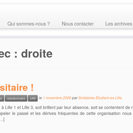
Qui sommes-nous ?
Nous contacter
Les archives
ec :
droite
sitaire !
le
1 novembre 2006
par
Solidaires Étudiant-es Lille
.
te
réactionnaire
UNI
 à Lille 1 et Lille 3, soit brillent par leur absence, soit se contentent de r
peler le passé et les dérives fréquentes de cette organisation nous
[…]