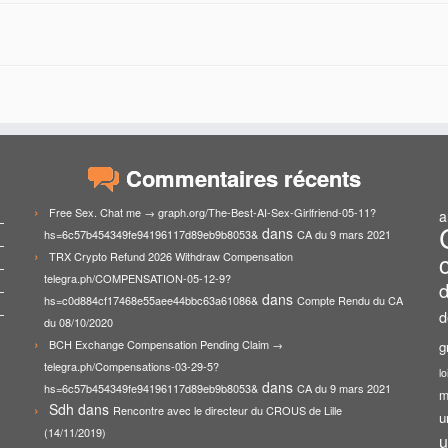
Commentaires récents
Free Sex. Chat me → graph.org/The-Best-AI-Sex-Girlfriend-05-11?
a
dans
hs=6c57b454349fe94196117d89eb9b8053&
CA du 9 mars 2021
TRX Crypto Refund 2026 Withdraw Compensation
telegra.ph/COMPENSATION-05-12-9?
d
dans
hs=c0d884cf17468e55aee44bbc63a61086&
Compte Rendu du CA
d
du 08/10/2020
BCH Exchange Compensation Pending Claim →
g
telegra.ph/Compensations-03-29-5?
lo
dans
hs=6c57b454349fe94196117d89eb9b8053&
CA du 9 mars 2021
m
Sdh
dans
Rencontre avec le directeur du CROUS de Lille
u
(14/11/2019)
u