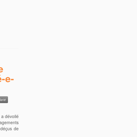
e
é-e-
larié
 a dévoilé
nagements
 déçus de