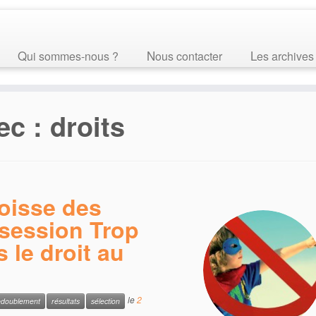
Qui sommes-nous ?
Nous contacter
Les archives
ec :
droits
goisse des
 session Trop
 le droit au
le
2
edoublement
résultats
sélection