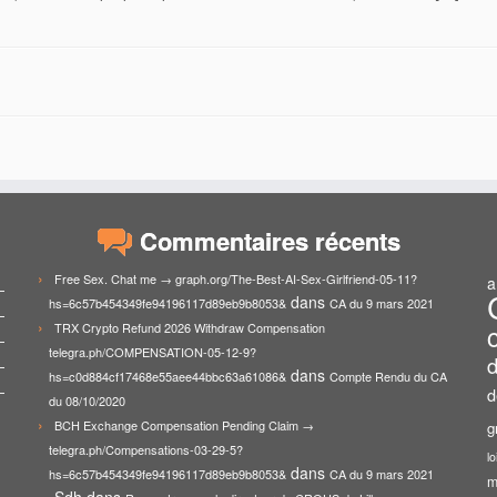
Commentaires récents
Free Sex. Chat me → graph.org/The-Best-AI-Sex-Girlfriend-05-11?
a
dans
hs=6c57b454349fe94196117d89eb9b8053&
CA du 9 mars 2021
TRX Crypto Refund 2026 Withdraw Compensation
telegra.ph/COMPENSATION-05-12-9?
d
dans
hs=c0d884cf17468e55aee44bbc63a61086&
Compte Rendu du CA
d
du 08/10/2020
BCH Exchange Compensation Pending Claim →
g
telegra.ph/Compensations-03-29-5?
lo
dans
hs=6c57b454349fe94196117d89eb9b8053&
CA du 9 mars 2021
m