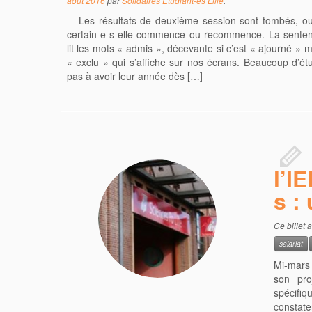
août 2016
par
Solidaires Étudiant-es Lille
.
Les résultats de deuxième session sont tombés, ouf
certain-e-s elle commence ou recommence. La sentence
lit les mots « admis », décevante si c’est « ajourné » 
« exclu » qui s’affiche sur nos écrans. Beaucoup d’étu
pas à avoir leur année dès […]
l’I
s :
Ce billet 
salariat
Mi-mars 
son pro
spécifiq
constater