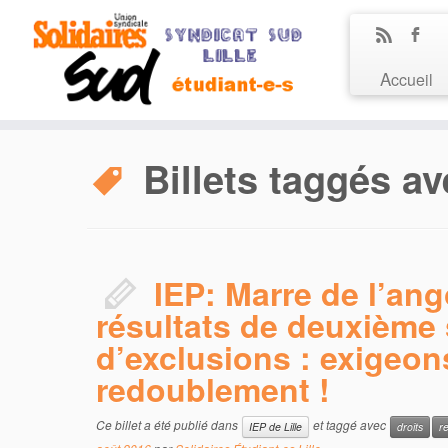
Accueil
Billets taggés av
IEP: Marre de l’an
résultats de deuxième
d’exclusions : exigeons
redoublement !
Ce billet a été publié dans
et taggé avec
IEP de Lille
droits
r