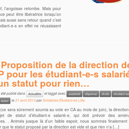
, l’angoisse retombe. Mais pour
 peut être libératrice lorsqu’on
mais aussi sans retour quand c’est
diant-e-s en effet ne réussissent
Proposition de la direction d
EP pour les étudiant-e-s salari
 un statut pour rien…
a été publié dans
et taggé avec
Actualités
assiduité
dispense
droits
étudiant sa
le
21 avril 2014
par
Solidaires Étudiant-es Lille
.
statut
(ce sera sûrement soumis au vote en CA au mois de juin), la direction
jet de statut d’étudiant-e salarié-e, qui doit prévoir des amé
ues. . Animés jusque là d’un faible espoir, nous sommes finalement
 que le statut proposé par la direction est vide et que rien n’a […]