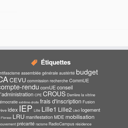
Étiquettes
budget
assemblée générale
ntifascisme
austérité
CA
CEVU
CommUE
commission recherche
compte-rendu
conseil
comUE
CROUS
'administration
Derrière la vitrine
CPE
frais d'inscription
émocratie
Fusion
extrême-droite
IEP
Lille1
Lille2
idex
logement
rève
Lille
Lille3
LRU
mobilisation
manifestation
MDE
i Fioraso
précarité
RadioCampus
résidence
ouvement
racisme