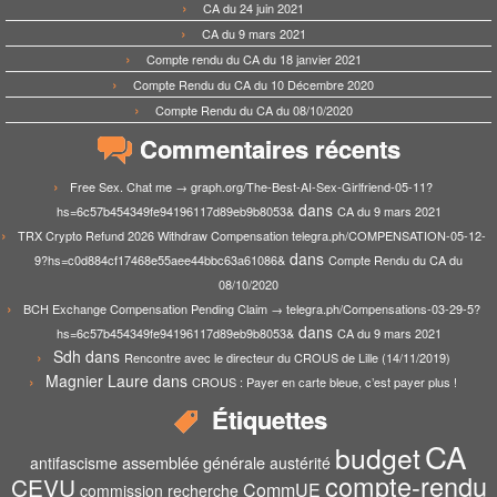
CA du 24 juin 2021
CA du 9 mars 2021
Compte rendu du CA du 18 janvier 2021
Compte Rendu du CA du 10 Décembre 2020
Compte Rendu du CA du 08/10/2020
Commentaires récents
Free Sex. Chat me → graph.org/The-Best-AI-Sex-Girlfriend-05-11?
dans
hs=6c57b454349fe94196117d89eb9b8053&
CA du 9 mars 2021
TRX Crypto Refund 2026 Withdraw Compensation telegra.ph/COMPENSATION-05-12-
dans
9?hs=c0d884cf17468e55aee44bbc63a61086&
Compte Rendu du CA du
08/10/2020
BCH Exchange Compensation Pending Claim → telegra.ph/Compensations-03-29-5?
dans
hs=6c57b454349fe94196117d89eb9b8053&
CA du 9 mars 2021
Sdh
dans
Rencontre avec le directeur du CROUS de Lille (14/11/2019)
Magnier Laure
dans
CROUS : Payer en carte bleue, c’est payer plus !
Étiquettes
CA
budget
assemblée générale
antifascisme
austérité
compte-rendu
CEVU
CommUE
commission recherche