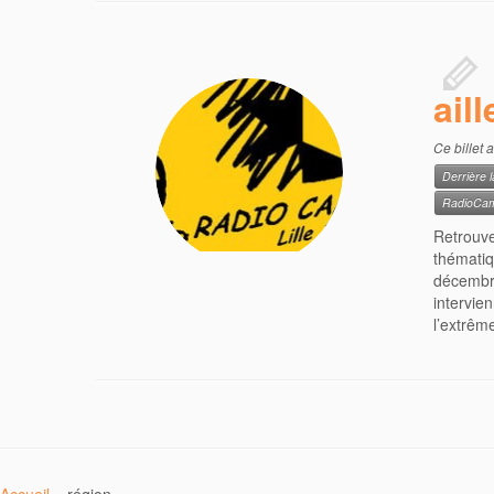
ail
Ce billet 
Derrière l
RadioCa
Retrouve
thématiq
décembr
intervie
l’extrême