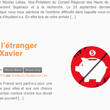
r Nicolas Lebas, Vice-Président du Conseil Régional des Hauts de
gnement Supérieur et à la recherche. Le 23 septembre derni
ué nous vous alertions de l’extrême difficulté dans laquelle vous m
 d’étudiant.e.s. En effet lors de votre arrivée […]
 l’étranger
Xavier
ec
Bourse Blériot
Bourse Lang
2016
par
Solidaires Étudiant-es Lille
.
e France sont parti.e.s pour une
re pour elles et eux une chance
 certain nombre d’entre eux devait
rse pouvant […]