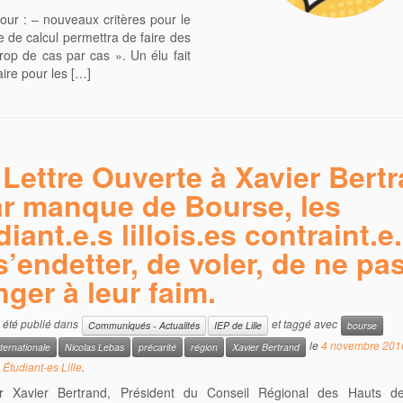
ur : – nouveaux critères pour le
e de calcul permettra de faire des
op de cas par cas ». Un élu fait
aire pour les […]
Lettre Ouverte à Xavier Bert
ar manque de Bourse, les
diant.e.s lillois.es contraint.e
s’endetter, de voler, de ne pa
ger à leur faim.
a été publié dans
et taggé avec
Communiqués - Actualités
IEP de Lille
bourse
le
4 novembre 201
nternationale
Nicolas Lebas
précarité
région
Xavier Bertrand
 Étudiant-es Lille
.
r Xavier Bertrand, Président du Conseil Régional des Hauts d