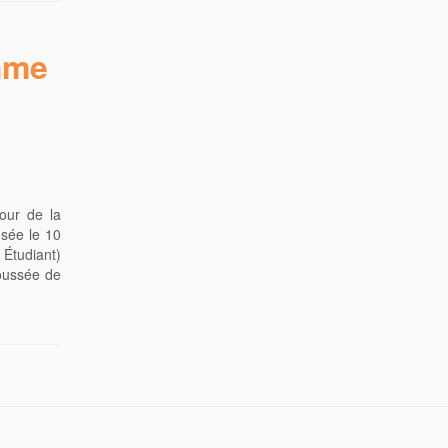
mme
tour de la
usée le 10
tudiant)
poussée de