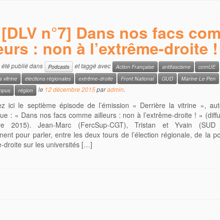
[DLV n°7] Dans nos facs co
leurs : non à l’extrême-droite !
a été publié dans
et taggé avec
Podcasts
Action Française
antifascisme
comUE
a vitrine
élections régionales
extrême-droite
Front National
GUD
Marine Le Pen
le
12 décembre 2015
par
admin
.
mpus
région
z ici le septième épisode de l’émission « Derrière la vitrine », au
ue : « Dans nos facs comme ailleurs : non à l’extrême-droite ! » (diff
e 2015). Jean-Marc (FercSup-CGT), Tristan et Yvain (SUD É
nnent pour parler, entre les deux tours de l’élection régionale, de la 
-droite sur les universités […]