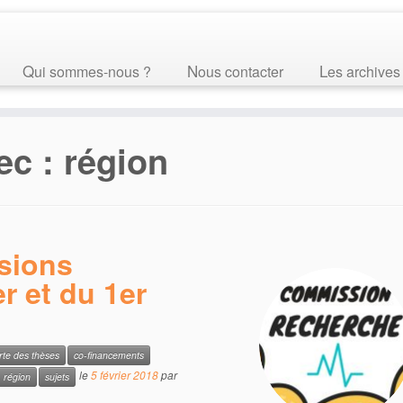
Qui sommes-nous ?
Nous contacter
Les archives
ec :
région
sions
r et du 1er
te des thèses
co-financements
le
5 février 2018
par
région
sujets