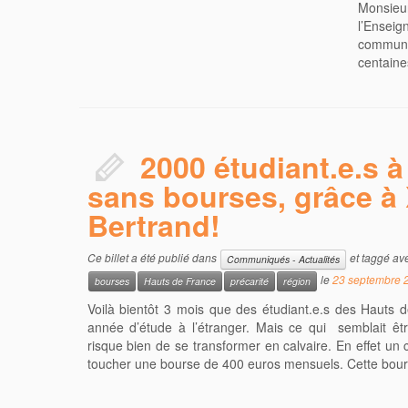
Monsieu
l’Ensei
communiq
centaines
2000 étudiant.e.s à
sans bourses, grâce à 
Bertrand!
Ce billet a été publié dans
et taggé av
Communiqués - Actualités
le
23 septembre 
bourses
Hauts de France
précarité
région
Voilà bientôt 3 mois que des étudiant.e.s des Hauts d
année d’étude à l’étranger. Mais ce qui semblait êt
risque bien de se transformer en calvaire. En effet un
toucher une bourse de 400 euros mensuels. Cette bou