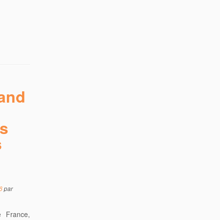
rand
.s
s
6
par
e France,