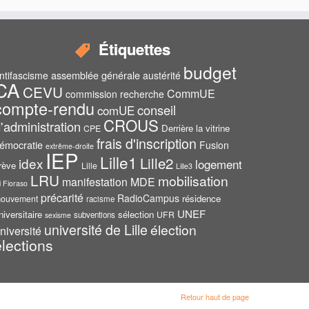
Étiquettes
budget
assemblée générale
ntifascisme
austérité
CA
CEVU
CommUE
commission recherche
compte-rendu
conseil
comUE
CROUS
'administration
Derrière la vitrine
CPE
frais d'inscription
émocratie
Fusion
extrême-droite
IEP
Lille1
Lille2
idex
logement
rève
Lille
Lille3
LRU
mobilisation
manifestation
MDE
i Fioraso
précarité
RadioCampus
résidence
ouvement
racisme
UNEF
niversitaire
sélection
UFR
subventions
sexisme
université de Lille
élection
niversité
élections
Retour haut de page