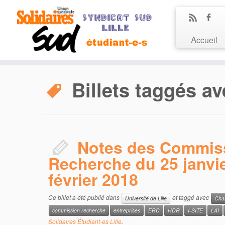
Accueil
Billets taggés av
Notes des Commis
Recherche du 25 janvie
février 2018
Ce billet a été publié dans
et taggé avec
Université de Lille
Char
commission recherche
entreprises
ERC
HDR
I-SITE
LAI
Solidaires Étudiant-es Lille
.