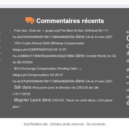
Commentaires récents
Free Sex. Chat me → graph.org/The-Best-AI-Sex-Girlfriend-05-11?
a
dans
hs=6c57b454349fe94196117d89eb9b8053&
CA du 9 mars 2021
TRX Crypto Refund 2026 Withdraw Compensation
telegra.ph/COMPENSATION-05-12-9?
d
dans
hs=c0d884cf17468e55aee44bbc63a61086&
Compte Rendu du CA
d
du 08/10/2020
BCH Exchange Compensation Pending Claim →
g
telegra.ph/Compensations-03-29-5?
lo
dans
hs=6c57b454349fe94196117d89eb9b8053&
CA du 9 mars 2021
m
Sdh
dans
Rencontre avec le directeur du CROUS de Lille
u
(14/11/2019)
u
Magnier Laure
dans
CROUS : Payer en carte bleue, c’est payer
plus !
·
Sud Étudiant Lille
·
Certains droits réservés
·
Se connecter
·