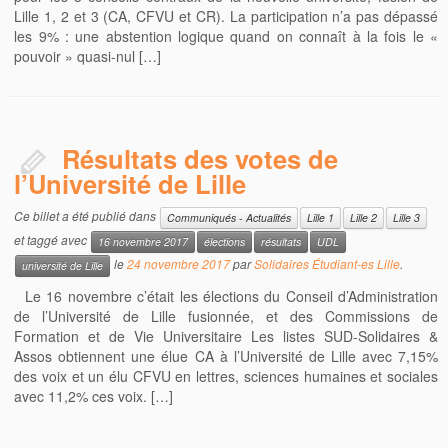
Lille 1, 2 et 3 (CA, CFVU et CR). La participation n’a pas dépassé
les 9% : une abstention logique quand on connaît à la fois le «
pouvoir » quasi-nul […]
Résultats des votes de
l’Université de Lille
Ce billet a été publié dans
Communiqués - Actualités
Lille 1
Lille 2
Lille 3
et taggé avec
16 novembre 2017
élections
résultats
UDL
le
24 novembre 2017
par
Solidaires Étudiant-es Lille
.
université de Lille
Le 16 novembre c’était les élections du Conseil d’Administration
de l’Université de Lille fusionnée, et des Commissions de
Formation et de Vie Universitaire Les listes SUD-Solidaires &
Assos obtiennent une élue CA à l’Université de Lille avec 7,15%
des voix et un élu CFVU en lettres, sciences humaines et sociales
avec 11,2% ces voix. […]