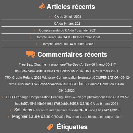
Articles récents
CA du 24 juin 2021
CA du 9 mars 2021
Compte rendu du CA du 18 janvier 2021
Compte Rendu du CA du 10 Décembre 2020
Compte Rendu du CA du 08/10/2020
Commentaires récents
Free Sex. Chat me → graph.org/The-Best-AI-Sex-Girlfriend-05-11?
dans
hs=6c57b454349fe94196117d89eb9b8053&
CA du 9 mars 2021
TRX Crypto Refund 2026 Withdraw Compensation telegra.ph/COMPENSATION-05-12-
dans
9?hs=c0d884cf17468e55aee44bbc63a61086&
Compte Rendu du CA du
08/10/2020
BCH Exchange Compensation Pending Claim → telegra.ph/Compensations-03-29-5?
dans
hs=6c57b454349fe94196117d89eb9b8053&
CA du 9 mars 2021
Sdh
dans
Rencontre avec le directeur du CROUS de Lille (14/11/2019)
Magnier Laure
dans
CROUS : Payer en carte bleue, c’est payer plus !
Étiquettes