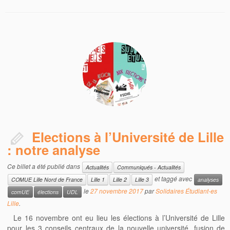
Elections à l’Université de Lille
: notre analyse
Ce billet a été publié dans
Actualités
Communiqués - Actualités
et taggé avec
COMUE Lille Nord de France
Lille 1
Lille 2
Lille 3
analyses
le
27 novembre 2017
par
Solidaires Étudiant-es
comUE
élections
UDL
Lille
.
Le 16 novembre ont eu lieu les élections à l’Université de Lille
pour les 3 conseils centraux de la nouvelle université, fusion de