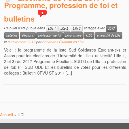
Programme, profession de foi et
1
bulletins
Ce billet a été publié dans
et taggé avec
Lille 1
Lille 2
Lille 3
2017
bulletins
élections
profession de foi
programme
UDL
université de Lille
le
8 novembre 2017
par
Solidaires Étudiant-es Lille
.
Voici : le programme de la liste Sud Solidaires Etudiant-e-s et
Assos pour les élections de l’Université de Lille ( université Lille 1,
2 et 3) de 2017 Programme Élections SUD U de Lille La profession
de foi: PF SUD UDL Et les bulletins de votes pour les différents
collèges : Bulletin CFVU ST 2017 […]
Accueil
»
UDL