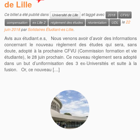
de Lille
Ce billet a été publié dans
et taggé avec
Université de Lille
2018
CFVU
le
22
compensation
ex-Lille 2
réglement des études
réorientation
UDL
juin 2018
par
Solidaires Étudiant-es Lille
.
Avis aux étudiant.e.s, Nous venons avoir d’avoir des informations
concernant le nouveau règlement des études qui sera, sans
doute, adopté à la prochaine CFVU (Commission formation et vie
étudiante), le 28 juin prochain. Ce nouveau règlement sera adopté
dans un but d’uniformisation des 3 ex-Universités et suite à la
fusion. Or, ce nouveau […]