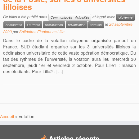
lilloises
Ce billet a été publié dans
et taggé avec
Communiqués - Actualités
citoyenne
le
26 septembre
démocratie
La Poste
libéralisation
privatisation
votation
2009
par
Solidaires Étudiant-es Lille
.
Dans le cadre de la votation citoyenne organisée partout en
France, SUD étudiant organise sur les 3 universités lilloises la
déclinaison universitaire de cette vaste opération démocratique. Du
fait des rythmes de l’université, la votation aura lieu mercredi 30
septembre, jeudi 1er et vendredi 2 octobre. Pour Lille1 : maison
des étudiants. Pour Lille2 : […]
Accueil
»
votation
Articles récents