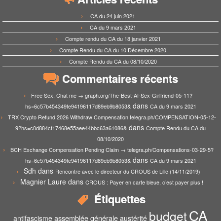
CA du 24 juin 2021
CA du 9 mars 2021
Compte rendu du CA du 18 janvier 2021
Compte Rendu du CA du 10 Décembre 2020
Compte Rendu du CA du 08/10/2020
Commentaires récents
Free Sex. Chat me → graph.org/The-Best-AI-Sex-Girlfriend-05-11?
dans
hs=6c57b454349fe94196117d89eb9b8053&
CA du 9 mars 2021
TRX Crypto Refund 2026 Withdraw Compensation telegra.ph/COMPENSATION-05-12-
dans
9?hs=c0d884cf17468e55aee44bbc63a61086&
Compte Rendu du CA du
08/10/2020
BCH Exchange Compensation Pending Claim → telegra.ph/Compensations-03-29-5?
dans
hs=6c57b454349fe94196117d89eb9b8053&
CA du 9 mars 2021
Sdh
dans
Rencontre avec le directeur du CROUS de Lille (14/11/2019)
Magnier Laure
dans
CROUS : Payer en carte bleue, c’est payer plus !
Étiquettes
CA
budget
assemblée générale
antifascisme
austérité