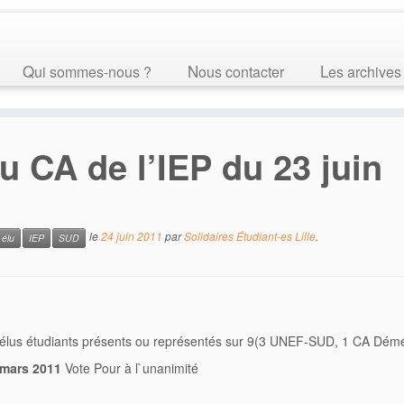
Qui sommes-nous ?
Nous contacter
Les archives
 CA de l’IEP du 23 juin
le
24 juin 2011
par
Solidaires Étudiant-es Lille
.
élu
IEP
SUD
 4 élus étudiants présents ou représentés sur 9(3 UNEF-SUD, 1 CA Dé
 mars 2011
Vote Pour à l`unanimité