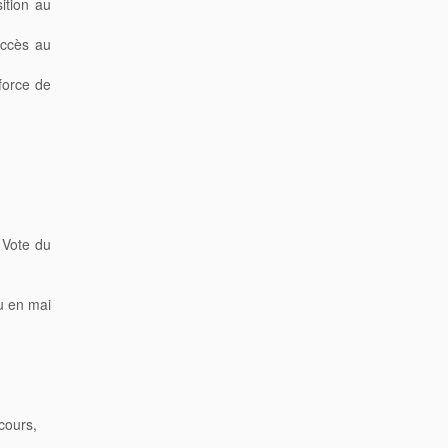
sition au
accès au
force de
) Vote du
u en mai
cours,