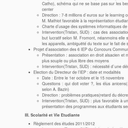
Catho), schéma qui ne se base pas sur les be
center
Direction : 7-8 millions d`euros sur le learning 
M. Mathiot favorable à la représentation étudi
Charte d’usage des systèmes informatiques de l
Intervention(Tristan, SUD) : cas des associatio
but lucratif selon M. Fromont, néanmoins elle s
les appareils, ambiguëté du texte sur le fait d
Projet d’association des 6 IEP du Concours Commun
Présentation : association en droit alsacien et
plus souple ou plus libre des moyens
Intervention(Tristan, SUD) : nécessité d`une dé
Election du Directeur de l’IEP : date et modalités
Date : Entre le 1er octobre et le 15 novembre
Questions : qui doit voter ?, les élus anic
selon A. Bazin)
Direction : problèmes pratiques(retard du décret)
Intervention(Tristan, SUD) : plus favorable à 
présentation des programmes aux étudiants ser
III. Scolarité et Vie Etudiante
Règlement des études 2011/2012