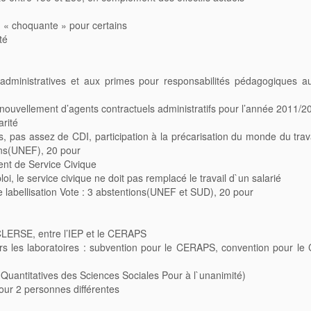
 « choquante » pour certains
té
administratives et aux primes pour responsabilités pédagogiques au
nouvellement d’agents contractuels administratifs pour l’année 2011/2
arité
ls, pas assez de CDI, participation à la précarisation du monde du tra
ons(UNEF), 20 pour
nt de Service Civique
i, le service civique ne doit pas remplacé le travail d`un salarié
de labellisation Vote : 3 abstentions(UNEF et SUD), 20 pour
e CLERSE, entre l’IEP et le CERAPS
rs les laboratoires : subvention pour le CERAPS, convention pour l
s Quantitatives des Sciences Sociales Pour à l`unanimité)
ur 2 personnes différentes