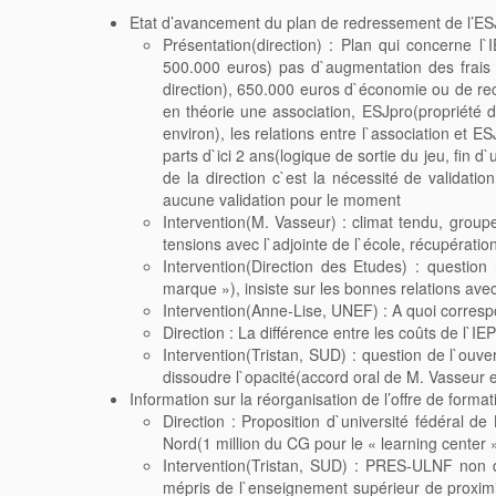
Etat d’avancement du plan de redressement de l’ESJ
Présentation(direction) : Plan qui concerne l
500.000 euros) pas d`augmentation des frais 
direction), 650.000 euros d`économie ou de rec
en théorie une association, ESJpro(propriété 
environ), les relations entre l`association e
parts d`ici 2 ans(logique de sortie du jeu, fin 
de la direction c`est la nécessité de validat
aucune validation pour le moment
Intervention(M. Vasseur) : climat tendu, group
tensions avec l`adjointe de l`école, récupérat
Intervention(Direction des Etudes) : question
marque »), insiste sur les bonnes relations avec
Intervention(Anne-Lise, UNEF) : A quoi corresp
Direction : La différence entre les coûts de l`IE
Intervention(Tristan, SUD) : question de l`ouv
dissoudre l`opacité(accord oral de M. Vasseur e
Information sur la réorganisation de l’offre de forma
Direction : Proposition d`université fédéral
Nord(1 million du CG pour le « learning center
Intervention(Tristan, SUD) : PRES-ULNF non 
mépris de l`enseignement supérieur de proximit