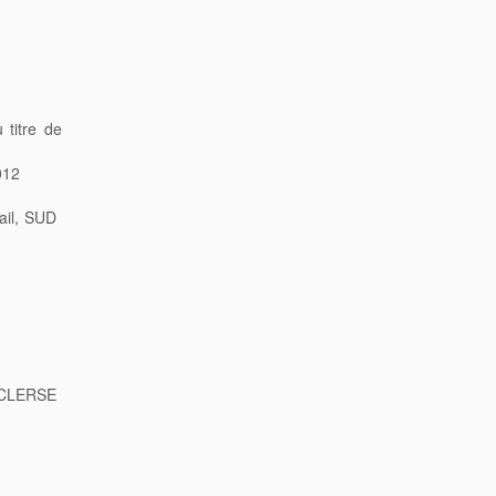
 titre de
012
vail, SUD
e CLERSE