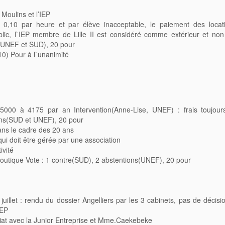
Moulins et l’IEP
e 0,10 par heure et par élève inacceptable, le paiement des locat
lic, l`IEP membre de Lille II est considéré comme extérieur et n
(UNEF et SUD), 20 pour
10) Pour à l`unanimité
5000 à 4175 par an Intervention(Anne-Lise, UNEF) : frais toujour
ons(SUD et UNEF), 20 pour
ans le cadre des 20 ans
i doit être gérée par une association
ivité
 boutique Vote : 1 contre(SUD), 2 abstentions(UNEF), 20 pour
illet : rendu du dossier Angelliers par les 3 cabinets, pas de décisi
MEP
ariat avec la Junior Entreprise et Mme.Caekebeke