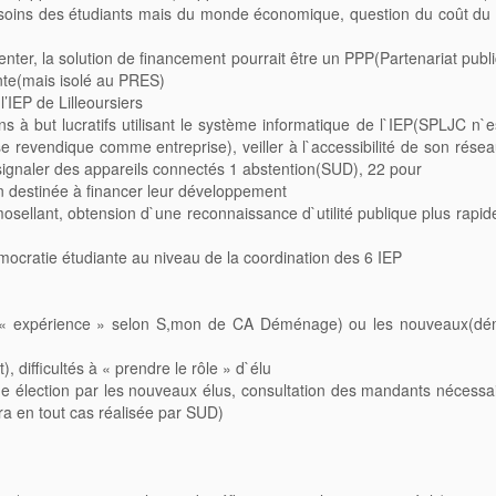
soins des étudiants mais du monde économique, question du coût du 
center, la solution de financement pourrait être un PPP(Partenariat publi
ante(mais isolé au PRES)
’IEP de Lilleoursiers
ns à but lucratifs utilisant le système informatique de l`IEP(SPLJC n`
e revendique comme entreprise), veiller à l`accessibilité de son résea
e signaler des appareils connectés 1 abstention(SUD), 22 pour
 destinée à financer leur développement
 mosellant, obtension d`une reconnaissance d`utilité publique plus rapi
mocratie étudiante au niveau de la coordination des 6 IEP
ens(« expérience » selon S,mon de CA Déménage) ou les nouveaux(dé
, difficultés à « prendre le rôle » d`élu
une élection par les nouveaux élus, consultation des mandants nécessa
a en tout cas réalisée par SUD)