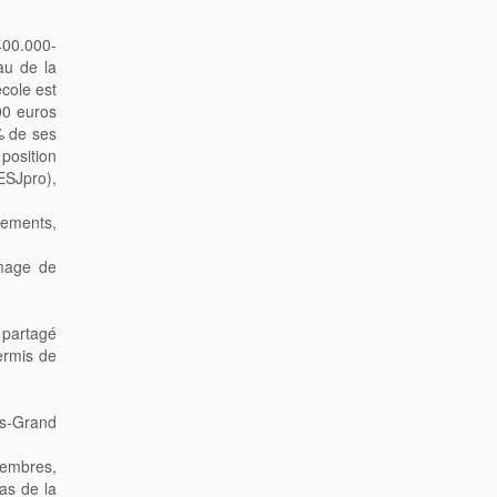
400.000-
au de la
cole est
00 euros
% de ses
 position
ESJpro),
sements,
image de
t partagé
ermis de
us-Grand
membres,
as de la