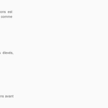
ions est
on comme
s élevés,
ons avant