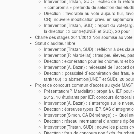
Intervention(Tristan, SUD) : échec de la réform
« compromis » prétendu de sélection des étudi
Direction : favorable au vote aujourd`hui, f
CR), nouvelle modification prévu en septembre
Intervention(Tristan, SUD) : report du vote(ar
la direction : 3 contre(UNEF et SUD), 20 pour
Charte des stages 2011/2012 Non soumise au vote
Statut d’auditeur libre
Intervention(Tristan, SUD) : réfléchir à des c
Intervention(P. Mardellat) : frais peu élevés, pas 
Direction : exonération pour les chômeurs et 
Intervention(A. Bazin) : nécessité de l`accord d
Direction : possibilité d`exonération des frais,
tarif(100) : 3 abstention(UNEF et SUD), 20 pou
Projet de concours commun d’accès au cycle MASTER
Présentation(P. Mardellat) : projet à 6 IEP po
2012, 10 étudiants par IEP, concours écrit(oral 
Intervention(A. Bazin) : s`interroge sur le nive
Direction : épreuves types IEP, SAS d`intégrati
Intervention(Simon, CA Déménage) : « Quel inté
Direction : réseau international d`anciens dipl
Intervention(Tristan, SUD) : nouvelles places c
Direction : frais de concours non fixés, fourche