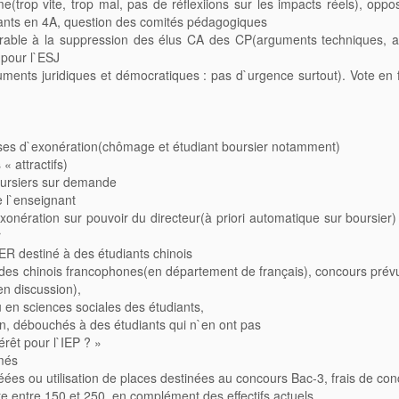
e(trop vite, trop mal, pas de réflexiions sur les impacts réels), oppo
ants en 4A, question des comités pédagogiques
avorable à la suppression des élus CA des CP(arguments techniques, 
 pour l`ESJ
guments juridiques et démocratiques : pas d`urgence surtout). Vote en 
lauses d`exonération(chômage et étudiant boursier notamment)
« attractifs)
boursiers sur demande
e l`enseignant
 exonération sur pouvoir du directeur(à priori automatique sur boursier
r
 destiné à des étudiants chinois
ur des chinois francophones(en département de français), concours prév
en discussion),
au en sciences sociales des étudiants,
on, débouchés à des étudiants qui n`en ont pas
rêt pour l`IEP ? »
ômés
réées ou utilisation de places destinées au concours Bac-3, frais de con
tte entre 150 et 250, en complément des effectifs actuels