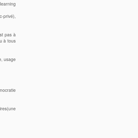
learning
c-privé),
est pas à
u à tous
de, usage
mocratie
ires(une