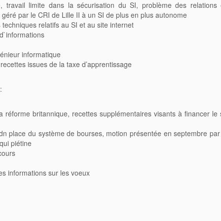
e, travail limite dans la sécurisation du SI, problème des relations 
 géré par le CRI de Lille II à un SI de plus en plus autonome
techniques relatifs au SI et au site internet
s d`informations
génieur informatique
s recettes issues de la taxe d’apprentissage
:
r la réforme britannique, recettes supplémentaires visants à financer l
 dn place du système de bourses, motion présentée en septembre par 
qui piétine
ncours
es informations sur les voeux