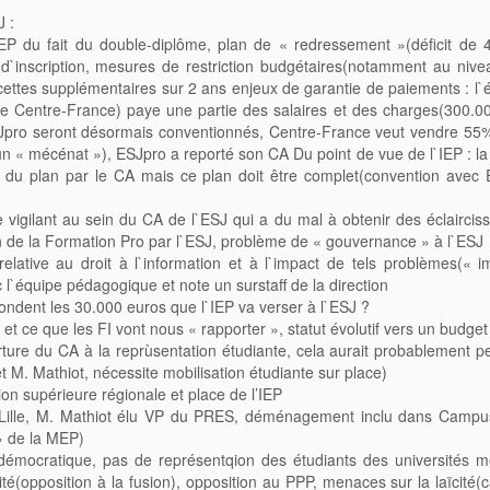
 :
`IEP du fait du double-diplôme, plan de « redressement »(déficit de 
d`inscription, mesures de restriction budgétaires(notamment au nive
ettes supplémentaires sur 2 ans enjeux de garantie de paiements : l`é
de Centre-France) paye une partie des salaires et des charges(300.0
t ESJpro seront désormais conventionnés, Centre-France veut vendre 55
d`un « mécénat »), ESJpro a reporté son CA Du point de vue de l`IEP : la
ion du plan par le CA mais ce plan doit être complet(convention avec 
e vigilant au sein du CA de l`ESJ qui a du mal à obtenir des éclaircis
ion de la Formation Pro par l`ESJ, problème de « gouvernance » à l`ESJ
 relative au droit à l`information et à l`impact de tels problèmes(« 
 l`équipe pédagogique et note un surstaff de la direction
ondent les 30.000 euros que l`IEP va verser à l`ESJ ?
P et ce que les FI vont nous « rapporter », statut évolutif vers un budge
erture du CA à la reprùsentation étudiante, cela aurait probablement p
t M. Mathiot, nécessite mobilisation étudiante sur place)
tion supérieure régionale et place de l’IEP
 de Lille, M. Mathiot élu VP du PRES, déménagement inclu dans Camp
 » de la MEP)
démocratique, pas de représentqion des étudiants des universités 
é(opposition à la fusion), opposition au PPP, menaces sur la laïcité(c