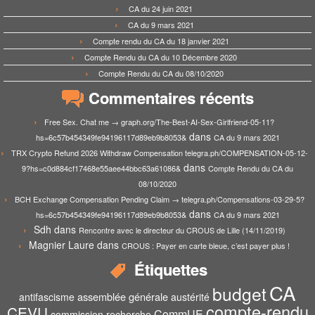
CA du 24 juin 2021
CA du 9 mars 2021
Compte rendu du CA du 18 janvier 2021
Compte Rendu du CA du 10 Décembre 2020
Compte Rendu du CA du 08/10/2020
Commentaires récents
Free Sex. Chat me → graph.org/The-Best-AI-Sex-Girlfriend-05-11?
dans
hs=6c57b454349fe94196117d89eb9b8053&
CA du 9 mars 2021
TRX Crypto Refund 2026 Withdraw Compensation telegra.ph/COMPENSATION-05-12-
dans
9?hs=c0d884cf17468e55aee44bbc63a61086&
Compte Rendu du CA du
08/10/2020
BCH Exchange Compensation Pending Claim → telegra.ph/Compensations-03-29-5?
dans
hs=6c57b454349fe94196117d89eb9b8053&
CA du 9 mars 2021
Sdh
dans
Rencontre avec le directeur du CROUS de Lille (14/11/2019)
Magnier Laure
dans
CROUS : Payer en carte bleue, c’est payer plus !
Étiquettes
CA
budget
assemblée générale
antifascisme
austérité
compte-rendu
CEVU
CommUE
commission recherche