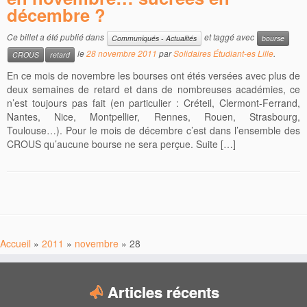
décembre ?
Ce billet a été publié dans
et taggé avec
Communiqués - Actualités
bourse
le
28 novembre 2011
par
Solidaires Étudiant-es Lille
.
CROUS
retard
En ce mois de novembre les bourses ont étés versées avec plus de
deux semaines de retard et dans de nombreuses académies, ce
n’est toujours pas fait (en particulier : Créteil, Clermont-Ferrand,
Nantes, Nice, Montpellier, Rennes, Rouen, Strasbourg,
Toulouse…). Pour le mois de décembre c’est dans l’ensemble des
CROUS qu’aucune bourse ne sera perçue. Suite […]
Accueil
»
2011
»
novembre
»
28
Articles récents