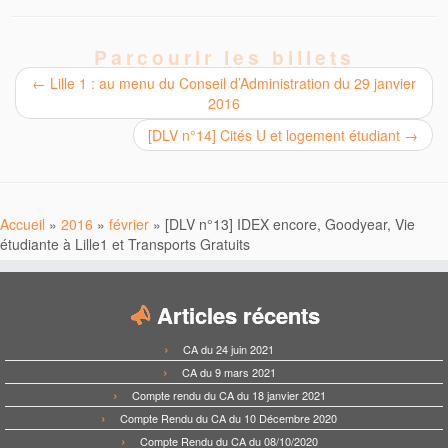
Parcourir les billets
←
Lille 1 : au menu du Conseil d’Administration du 29 janvier
2016
[DLV n°14] Cités U et logement étudiant
→
Accueil
»
2016
»
février
»
[DLV n°13] IDEX encore, Goodyear, Vie
étudiante à Lille1 et Transports Gratuits
Articles récents
CA du 24 juin 2021
CA du 9 mars 2021
Compte rendu du CA du 18 janvier 2021
Compte Rendu du CA du 10 Décembre 2020
Compte Rendu du CA du 08/10/2020