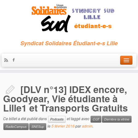
Syndicat Solidaires Étudiant-e-s Lille
Accueil
[DLV n°13] IDEX encore,
Qui sommes-nous ?
Goodyear, Vie étudiante à
Nous contacter
Lille1 et Transports Gratuits
Les archives
Ce billet a été publié dans
et taggé avec
Podcasts
CGT
Derrière la vitrine
le
5 février 2016
par
admin
.
RadioCampus
SNESup