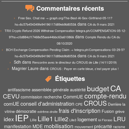
Commentaires récents
Free Sex. Chat me → graph.org/The-Best-AI-Sex-Girlfriend-05-11?
dans
hs=6c57b454349fe94196117d89eb9b8053&
CA du 9 mars 2021
TRX Crypto Refund 2026 Withdraw Compensation telegra.ph/COMPENSATION-05-12-
dans
9?hs=c0d884cf17468e55aee44bbc63a61086&
Compte Rendu du CA du
08/10/2020
BCH Exchange Compensation Pending Claim → telegra.ph/Compensations-03-29-5?
dans
hs=6c57b454349fe94196117d89eb9b8053&
CA du 9 mars 2021
Sdh
dans
Rencontre avec le directeur du CROUS de Lille (14/11/2019)
Magnier Laure
dans
CROUS : Payer en carte bleue, c’est payer plus !
Étiquettes
CA
budget
assemblée générale
antifascisme
austérité
compte-rendu
CEVU
CommUE
commission recherche
CROUS
conseil d'administration
comUE
Derrière la
CPE
frais d'inscription
démocratie
Fusion
vitrine
grève
extrême-droite
IEP
Lille1
Lille2
LRU
idex
logement
Lille
Lille3
loi Fioraso
mobilisation
manifestation
MDE
précarité
mouvement
racisme