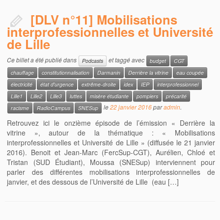
[DLV n°11] Mobilisations
interprofessionnelles et Université
de Lille
Ce billet a été publié dans
et taggé avec
Podcasts
budget
CGT
chauffage
constitutionnalisation
Darmanin
Derrière la vitrine
eau coupée
électricité
état d'urgence
extrême-droite
idex
IEP
interprofessionnel
Lille1
Lille2
Lille3
luttes
misère étudiante
pompiers
précarité
le
22 janvier 2016
par
admin
.
racisme
RadioCampus
SNESup
Retrouvez ici le onzième épisode de l’émission « Derrière la
vitrine », autour de la thématique : « Mobilisations
interprofessionnelles et Université de Lille » (diffusée le 21 janvier
2016). Benoit et Jean-Marc (FercSup-CGT), Aurélien, Chloé et
Tristan (SUD Étudiant), Moussa (SNESup) interviennent pour
parler des différentes mobilisations interprofessionnelles de
janvier, et des dessous de l’Université de Lille (eau […]