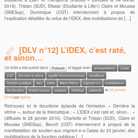
2016). Tristan (SUD), Elissar (Etudiante à Lille1) Claire et Moussa
(SNESup), Dominique (CGT) interviennent à propos de
l’explication détaillée du refus de l’IDEX, des mobilisations de […]
[DLV n°12] L’IDEX, c’est raté,
et sinon…
Ce billet a été publié dans
et taggé avec
Podcasts
anticapitalisme
Calais
CGT
Derrière la vitrine
égalité femmes/hommes
excellence
fonction publique
idex
luttes
Merci Patron
migrant-e-s
mobilisations
le
29 janvier
No Borders
RadioCampus
sexisme
SNESup
solidarité
2016
par
admin
.
Retrouvez ici le douzième épisode de l’émission « Derrière la
vitrine », autour de la thématique : « L’IDEX c’est raté et, sinon… »
(diffusée le 28 janvier 2016). Charlotte et Tristan (SUD), Claire et
Moussa (SNESup), Benoît (CGT) interviennent à propos de la
manifestation de soutien aux migrant-e-s Calais du 23 janvier, des
mobilisations de la fonction publique […]