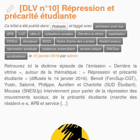
[DLV n°10] Répression et
précarité étudiante
Ce billet a été publié dans
et taggé avec
Podcasts
admission post-bac
APB
CGT
cités U
cotisations sociales
Derrière la vitrine
exploitation
FERUL
Goodyear
NDDL
Notre-Dame-des-Landes
RadioCampus
répression syndicale
résidence universitaire
service civique
SNESup
le
15 janvier 2016
par
admin
.
syndicalisme
Retrouvez ici le dixième épisode de l’émission « Derrière la
vitrine », autour de la thématique : « Répression et précarité
étudiante » (diffusée le 14 janvier 2016). Benoit (FercSup-CGT),
Yvain, Salomé, Philippe, Aurélien et Charlotte (SUD Étudiant),
Moussa (SNESUp) interviennent pour parler de la répression des
mouvements sociaux, de la précarité étudiante (marche des
résident-e-s, APB et service […]