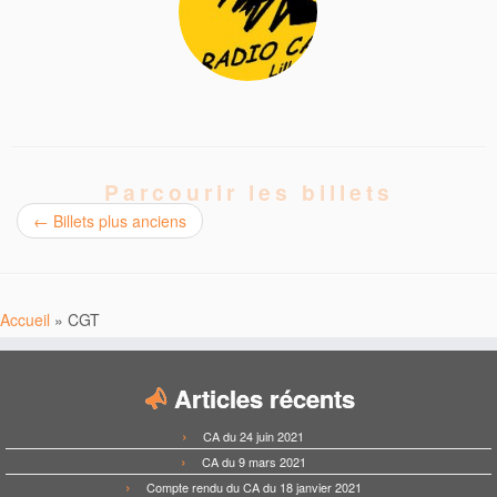
Parcourir les billets
←
Billets plus anciens
Accueil
»
CGT
Articles récents
CA du 24 juin 2021
CA du 9 mars 2021
Compte rendu du CA du 18 janvier 2021