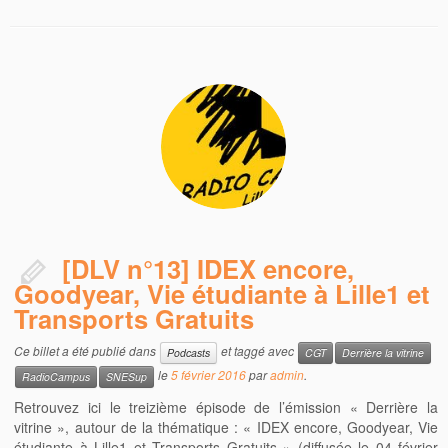
[DLV n°13] IDEX encore,
Goodyear, Vie étudiante à Lille1 et
Transports Gratuits
Ce billet a été publié dans
et taggé avec
Podcasts
CGT
Derrière la vitrine
le
5 février 2016
par
admin
.
RadioCampus
SNESup
Retrouvez ici le treizième épisode de l’émission « Derrière la
vitrine », autour de la thématique : « IDEX encore, Goodyear, Vie
étudiante à Lille1 et Transports Gratuits » (diffusée le 04 février