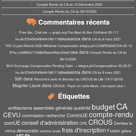
Compte Rendu du CA du 10 Décembre 2020
Compte Rendu du CA du 08/10/2020
Commentaires récents
Free Sex. Chat me → graph.org/The-Best-AI-Sex-Girlfriend-05-11?
dans
hs=6c57b454349fe94196117d89eb9b8053&
CA du 9 mars 2021
TRX Crypto Refund 2026 Withdraw Compensation telegra.ph/COMPENSATION-05-12-
dans
9?hs=c0d884cf17468e55aee44bbc63a61086&
Compte Rendu du CA du
08/10/2020
BCH Exchange Compensation Pending Claim → telegra.ph/Compensations-03-29-5?
dans
hs=6c57b454349fe94196117d89eb9b8053&
CA du 9 mars 2021
Sdh
dans
Rencontre avec le directeur du CROUS de Lille (14/11/2019)
Magnier Laure
dans
CROUS : Payer en carte bleue, c’est payer plus !
Étiquettes
CA
budget
assemblée générale
antifascisme
austérité
compte-rendu
CEVU
CommUE
commission recherche
CROUS
conseil d'administration
comUE
Derrière la
CPE
frais d'inscription
démocratie
Fusion
vitrine
grève
extrême-droite