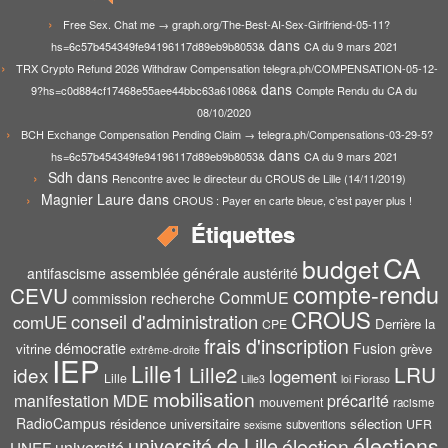
Free Sex. Chat me → graph.org/The-Best-AI-Sex-Girlfriend-05-11?
dans
hs=6c57b454349fe94196117d89eb9b8053&
CA du 9 mars 2021
TRX Crypto Refund 2026 Withdraw Compensation telegra.ph/COMPENSATION-05-12-
dans
9?hs=c0d884cf17468e55aee44bbc63a61086&
Compte Rendu du CA du
08/10/2020
BCH Exchange Compensation Pending Claim → telegra.ph/Compensations-03-29-5?
dans
hs=6c57b454349fe94196117d89eb9b8053&
CA du 9 mars 2021
Sdh
dans
Rencontre avec le directeur du CROUS de Lille (14/11/2019)
Magnier Laure
dans
CROUS : Payer en carte bleue, c’est payer plus !
Étiquettes
CA
budget
assemblée générale
antifascisme
austérité
compte-rendu
CEVU
CommUE
commission recherche
CROUS
conseil d'administration
comUE
Derrière la
CPE
frais d'inscription
démocratie
Fusion
vitrine
grève
extrême-droite
IEP
Lille1
Lille2
LRU
idex
logement
Lille
Lille3
loi Fioraso
mobilisation
manifestation
MDE
précarité
mouvement
racisme
RadioCampus
résidence universitaire
sélection
UFR
subventions
sexisme
élections
université de Lille
élection
UNEF
université