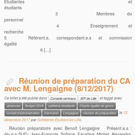
Étudiantes et
étudiants
3 Membres du
personnel
4 Enseignement et
recherche
5 Référent.e, correspondant.e.s et commission
égalité
6 […]
Réunion de préparation du CA
avec M. Lengaigne (8/12/2017)
Ce billet a été publié dans
et taggé avec
Conseils centraux
IEP de Lille
absences
Budget 2018
cafétéria étudiante
Charte égalité de genre
le
12
conseil d'administration
Darmanin
Lengaigne
réunion de préparation
décembre 2017
par
Solidaires Étudiant-es Lille
.
Réunion préparatoire avec Benoît Lengaigne Présent.e.s :
élu.e.s SUD : Jean-François, Sofiane, Faustine, Michel, Alexandra,