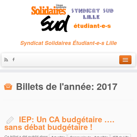
Syndicat Solidaires Étudiant-e-s Lille
Accueil
Billets de l'année:
2017
Qui sommes-nous ?
Nous contacter
Les archives
IEP: Un CA budgétaire ….
sans débat budgétaire !
Ce billet a été publié dans