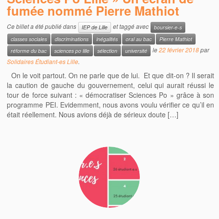
fumée nommé Pierre Mathiot
Ce billet a été publié dans
et taggé avec
IEP de Lille
boursier-e-s
classes sociales
discriminations
inégalités
oral au bac
Pierre Mathiot
le
22 février 2018
par
réforme du bac
sciences po lille
sélection
université
Solidaires Étudiant-es Lille
.
On le voit partout. On ne parle que de lui. Et que dit-on ? Il serait
la caution de gauche du gouvernement, celui qui aurait réussi le
tour de force suivant : « démocratiser Sciences Po » grâce à son
programme PEI. Evidemment, nous avons voulu vérifier ce qu’il en
était réellement. Nous avions déjà de sérieux doute […]