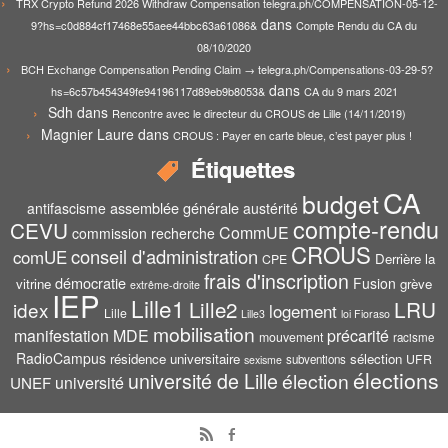
TRX Crypto Refund 2026 Withdraw Compensation telegra.ph/COMPENSATION-05-12-
dans
9?hs=c0d884cf17468e55aee44bbc63a61086&
Compte Rendu du CA du
08/10/2020
BCH Exchange Compensation Pending Claim → telegra.ph/Compensations-03-29-5?
dans
hs=6c57b454349fe94196117d89eb9b8053&
CA du 9 mars 2021
Sdh
dans
Rencontre avec le directeur du CROUS de Lille (14/11/2019)
Magnier Laure
dans
CROUS : Payer en carte bleue, c’est payer plus !
Étiquettes
CA
budget
assemblée générale
antifascisme
austérité
compte-rendu
CEVU
CommUE
commission recherche
CROUS
conseil d'administration
comUE
Derrière la
CPE
frais d'inscription
démocratie
Fusion
vitrine
grève
extrême-droite
IEP
Lille1
Lille2
LRU
idex
logement
Lille
Lille3
loi Fioraso
mobilisation
manifestation
MDE
précarité
mouvement
racisme
RadioCampus
résidence universitaire
sélection
UFR
subventions
sexisme
élections
université de Lille
élection
UNEF
université