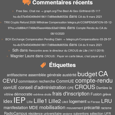
Commentaires récents
Free Sex. Chat me → graph.org/The-Best-AI-Sex-Girlfriend-05-11?
dans
hs=6c57b454349fe94196117d89eb9b8053&
CA du 9 mars 2021
TRX Crypto Refund 2026 Withdraw Compensation telegra.ph/COMPENSATION-05-12-
dans
9?hs=c0d884cf17468e55aee44bbc63a61086&
Compte Rendu du CA du
08/10/2020
BCH Exchange Compensation Pending Claim → telegra.ph/Compensations-03-29-5?
dans
hs=6c57b454349fe94196117d89eb9b8053&
CA du 9 mars 2021
Sdh
dans
Rencontre avec le directeur du CROUS de Lille (14/11/2019)
Magnier Laure
dans
CROUS : Payer en carte bleue, c’est payer plus !
Étiquettes
CA
budget
assemblée générale
antifascisme
austérité
compte-rendu
CEVU
CommUE
commission recherche
CROUS
conseil d'administration
comUE
Derrière la
CPE
frais d'inscription
démocratie
Fusion
vitrine
grève
extrême-droite
IEP
Lille1
Lille2
LRU
idex
logement
Lille
Lille3
loi Fioraso
mobilisation
manifestation
MDE
précarité
mouvement
racisme
RadioCampus
résidence universitaire
sélection
UFR
subventions
sexisme