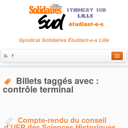
Syndicat Solidaires Étudiant-e-s Lille
Accueil
Billets taggés avec :
Qui sommes-nous ?
contrôle terminal
Nous contacter
Les archives
Compte-rendu du conseil
d’UFR des Sciences Historiques,