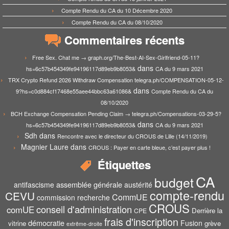
Compte Rendu du CA du 10 Décembre 2020
Compte Rendu du CA du 08/10/2020
Commentaires récents
Free Sex. Chat me → graph.org/The-Best-AI-Sex-Girlfriend-05-11?
dans
hs=6c57b454349fe94196117d89eb9b8053&
CA du 9 mars 2021
TRX Crypto Refund 2026 Withdraw Compensation telegra.ph/COMPENSATION-05-12-
dans
9?hs=c0d884cf17468e55aee44bbc63a61086&
Compte Rendu du CA du
08/10/2020
BCH Exchange Compensation Pending Claim → telegra.ph/Compensations-03-29-5?
dans
hs=6c57b454349fe94196117d89eb9b8053&
CA du 9 mars 2021
Sdh
dans
Rencontre avec le directeur du CROUS de Lille (14/11/2019)
Magnier Laure
dans
CROUS : Payer en carte bleue, c’est payer plus !
Étiquettes
CA
budget
assemblée générale
antifascisme
austérité
compte-rendu
CEVU
CommUE
commission recherche
CROUS
conseil d'administration
comUE
Derrière la
CPE
frais d'inscription
démocratie
Fusion
vitrine
grève
extrême-droite