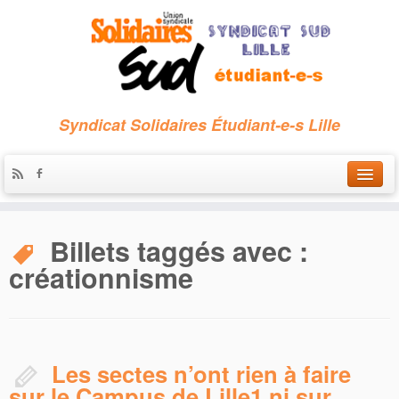
Syndicat Solidaires Étudiant-e-s Lille
Accueil
Billets taggés avec :
Qui sommes-nous ?
créationnisme
Nous contacter
Les archives
Les sectes n’ont rien à faire
sur le Campus de Lille1 ni sur