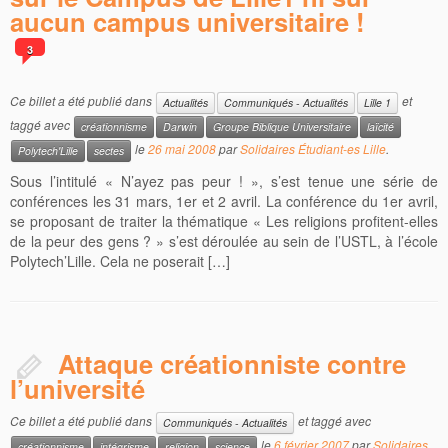
aucun campus universitaire !
3
Ce billet a été publié dans
et
Actualités
Communiqués - Actualités
Lille 1
taggé avec
créationnisme
Darwin
Groupe Biblique Universitaire
laïcité
le
26 mai 2008
par
Solidaires Étudiant-es Lille
.
Polytech'Lille
sectes
Sous l’intitulé « N’ayez pas peur ! », s’est tenue une série de
conférences les 31 mars, 1er et 2 avril. La conférence du 1er avril,
se proposant de traiter la thématique « Les religions profitent-elles
de la peur des gens ? » s’est déroulée au sein de l’USTL, à l’école
Polytech’Lille. Cela ne poserait […]
Attaque créationniste contre
l’université
Ce billet a été publié dans
et taggé avec
Communiqués - Actualités
le
6 février 2007
par
Solidaires
créationnisme
intégrisme
religion
science