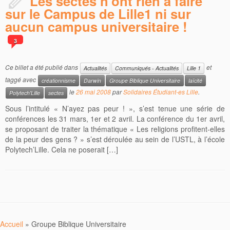
Les sectes n’ont rien à faire
sur le Campus de Lille1 ni sur
aucun campus universitaire !
3
Ce billet a été publié dans
et
Actualités
Communiqués - Actualités
Lille 1
taggé avec
créationnisme
Darwin
Groupe Biblique Universitaire
laïcité
le
26 mai 2008
par
Solidaires Étudiant-es Lille
.
Polytech'Lille
sectes
Sous l’intitulé « N’ayez pas peur ! », s’est tenue une série de
conférences les 31 mars, 1er et 2 avril. La conférence du 1er avril,
se proposant de traiter la thématique « Les religions profitent-elles
de la peur des gens ? » s’est déroulée au sein de l’USTL, à l’école
Polytech’Lille. Cela ne poserait […]
Accueil
»
Groupe Biblique Universitaire