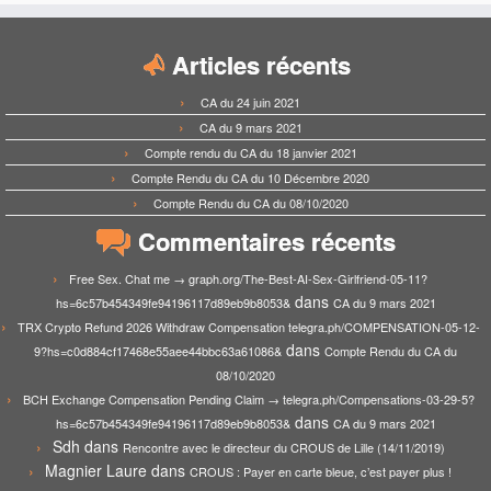
Articles récents
CA du 24 juin 2021
CA du 9 mars 2021
Compte rendu du CA du 18 janvier 2021
Compte Rendu du CA du 10 Décembre 2020
Compte Rendu du CA du 08/10/2020
Commentaires récents
Free Sex. Chat me → graph.org/The-Best-AI-Sex-Girlfriend-05-11?
dans
hs=6c57b454349fe94196117d89eb9b8053&
CA du 9 mars 2021
TRX Crypto Refund 2026 Withdraw Compensation telegra.ph/COMPENSATION-05-12-
dans
9?hs=c0d884cf17468e55aee44bbc63a61086&
Compte Rendu du CA du
08/10/2020
BCH Exchange Compensation Pending Claim → telegra.ph/Compensations-03-29-5?
dans
hs=6c57b454349fe94196117d89eb9b8053&
CA du 9 mars 2021
Sdh
dans
Rencontre avec le directeur du CROUS de Lille (14/11/2019)
Magnier Laure
dans
CROUS : Payer en carte bleue, c’est payer plus !