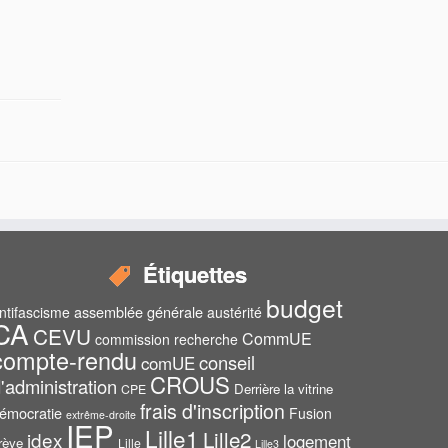
Étiquettes
budget
assemblée générale
ntifascisme
austérité
CA
CEVU
CommUE
commission recherche
compte-rendu
conseil
comUE
CROUS
'administration
Derrière la vitrine
CPE
frais d'inscription
émocratie
Fusion
extrême-droite
IEP
Lille1
Lille2
idex
logement
rève
Lille
Lille3