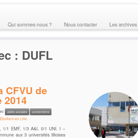
Qui sommes-nous ?
Nous contacter
Les archives
ec :
DUFL
a CFVU de
e 2014
vec
aides sociales
conventions
Étudiant-es Lille
.
, 1/1 EMF, 1/3 A&I, 0/1 UNI. I –
mune aux 3 universités lilloises