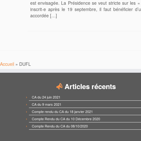
est envisagée. La Présidence se veut stricte sur les « 
inscrit-e après le 19 septembre, il faut bénéficier d
accordée […]
Accueil
»
DUFL
Articles récents
CA du 24 juin 2021
CA du 9 mars 2021
Compte rendu du CA du 18 janvier 2021
Compte Rendu du CA du 10 Décembre 2020
Compte Rendu du CA du 08/10/2020