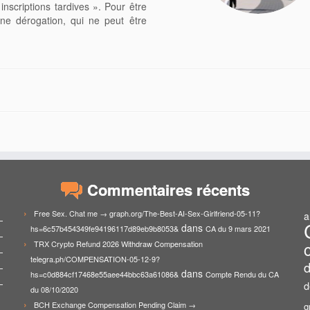
inscriptions tardives ». Pour être
’une dérogation, qui ne peut être
Commentaires récents
Free Sex. Chat me → graph.org/The-Best-AI-Sex-Girlfriend-05-11?
a
dans
hs=6c57b454349fe94196117d89eb9b8053&
CA du 9 mars 2021
TRX Crypto Refund 2026 Withdraw Compensation
telegra.ph/COMPENSATION-05-12-9?
d
dans
hs=c0d884cf17468e55aee44bbc63a61086&
Compte Rendu du CA
d
du 08/10/2020
BCH Exchange Compensation Pending Claim →
g