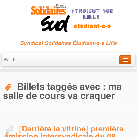
Syndicat Solidaires Étudiant-e-s Lille
Accueil
Billets taggés avec :
ma
Qui sommes-nous ?
salle de cours va craquer
Nous contacter
Les archives
[Derrière la vitrine] première
émission intersyndicale du 08