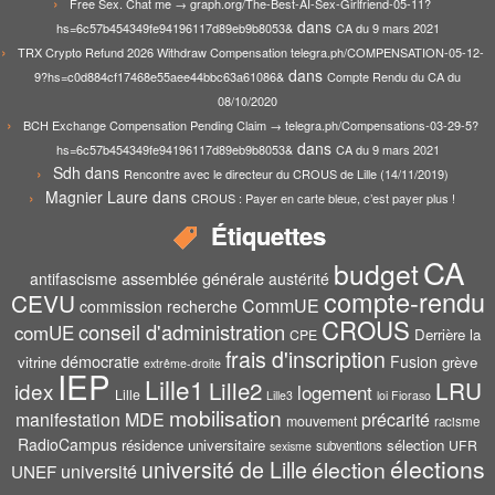
Free Sex. Chat me → graph.org/The-Best-AI-Sex-Girlfriend-05-11?
dans
hs=6c57b454349fe94196117d89eb9b8053&
CA du 9 mars 2021
TRX Crypto Refund 2026 Withdraw Compensation telegra.ph/COMPENSATION-05-12-
dans
9?hs=c0d884cf17468e55aee44bbc63a61086&
Compte Rendu du CA du
08/10/2020
BCH Exchange Compensation Pending Claim → telegra.ph/Compensations-03-29-5?
dans
hs=6c57b454349fe94196117d89eb9b8053&
CA du 9 mars 2021
Sdh
dans
Rencontre avec le directeur du CROUS de Lille (14/11/2019)
Magnier Laure
dans
CROUS : Payer en carte bleue, c’est payer plus !
Étiquettes
CA
budget
assemblée générale
antifascisme
austérité
compte-rendu
CEVU
CommUE
commission recherche
CROUS
conseil d'administration
comUE
Derrière la
CPE
frais d'inscription
démocratie
Fusion
vitrine
grève
extrême-droite
IEP
Lille1
Lille2
LRU
idex
logement
Lille
Lille3
loi Fioraso
mobilisation
manifestation
MDE
précarité
mouvement
racisme
RadioCampus
résidence universitaire
sélection
UFR
subventions
sexisme
élections
université de Lille
élection
UNEF
université