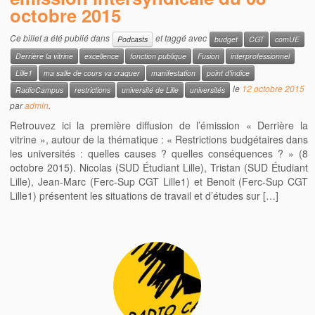
octobre 2015
Ce billet a été publié dans
et taggé avec
Podcasts
budget
CGT
comUE
Derrière la vitrine
excellence
fonction publique
Fusion
interprofessionnel
Lille1
ma salle de cours va craquer
manifestation
point d'indice
le
12 octobre 2015
RadioCampus
restrictions
université de Lille
universités
par
admin
.
Retrouvez ici la première diffusion de l’émission « Derrière la
vitrine », autour de la thématique : « Restrictions budgétaires dans
les universités : quelles causes ? quelles conséquences ? » (8
octobre 2015). Nicolas (SUD Étudiant Lille), Tristan (SUD Étudiant
Lille), Jean-Marc (Ferc-Sup CGT Lille1) et Benoit (Ferc-Sup CGT
Lille1) présentent les situations de travail et d’études sur […]