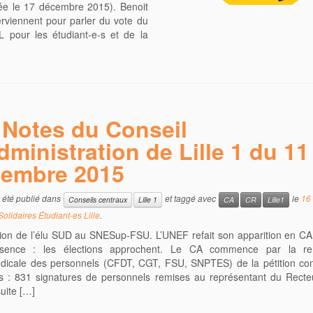
sée le 17 décembre 2015). Benoit
erviennent pour parler du vote du
L pour les étudiant-e-s et de la
Notes du Conseil
dministration de Lille 1 du 11
embre 2015
a été publié dans
et taggé avec
le
16
Conseils centraux
Lille 1
CA
CR
Lille1
Solidaires Étudiant-es Lille
.
ion de l’élu SUD au SNESup-FSU. L’UNEF refait son apparition en CA
sence : les élections approchent. Le CA commence par la re
yndicale des personnels (CFDT, CGT, FSU, SNPTES) de la pétition con
is : 831 signatures de personnels remises au représentant du Recte
suite […]