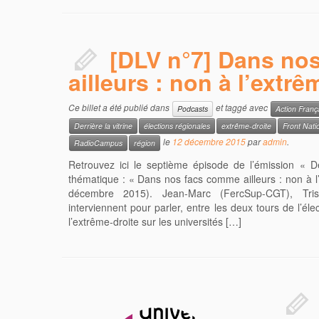
[DLV n°7] Dans no
ailleurs : non à l’extrê
Ce billet a été publié dans
et taggé avec
Podcasts
Action Franç
Derrière la vitrine
élections régionales
extrême-droite
Front Nati
le
12 décembre 2015
par
admin
.
RadioCampus
région
Retrouvez ici le septième épisode de l’émission « Der
thématique : « Dans nos facs comme ailleurs : non à l’
décembre 2015). Jean-Marc (FercSup-CGT), Tri
interviennent pour parler, entre les deux tours de l’él
l’extrême-droite sur les universités […]