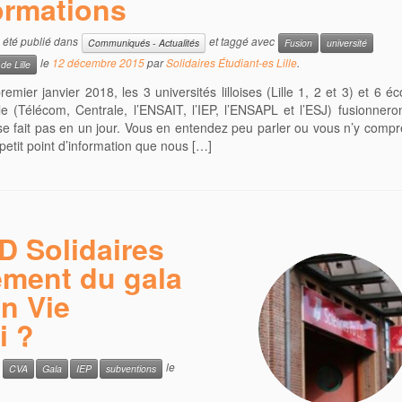
ormations
a été publié dans
et taggé avec
Communiqués - Actualités
Fusion
université
le
12 décembre 2015
par
Solidaires Étudiant-es Lille
.
 de Lille
premier janvier 2018, les 3 universités lilloises (Lille 1, 2 et 3) et 6 é
e (Télécom, Centrale, l’ENSAIT, l’IEP, l’ENSAPL et l’ESJ) fusionneron
se fait pas en un jour. Vous en entendez peu parler ou vous n’y compr
 petit point d’information que nous […]
D Solidaires
ement du gala
n Vie
i ?
c
le
CVA
Gala
IEP
subventions