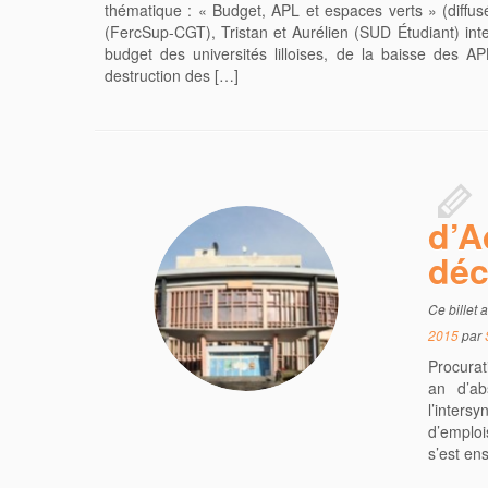
thématique : « Budget, APL et espaces verts » (diffu
(FercSup-CGT), Tristan et Aurélien (SUD Étudiant) int
budget des universités lilloises, de la baisse des AP
destruction des […]
d’A
déc
Ce billet 
2015
par
Procurat
an d’ab
l’inters
d’emplo
s’est en