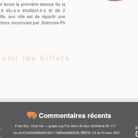
t tenue la première séance de la
 élu-e-s étudiant-e-s et de 2
lle, son rôle est de répartir une
ations reconnues par Sciences-Po
urir les billets
Commentaires récents
Free Sex. Chat me → graph.org/The-Best-AI-Sex-Girlfriend-05-11?
a
dans
hs=6c57b454349fe94196117d89eb9b8053&
CA du 9 mars 2021