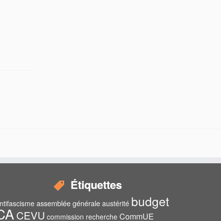
Étiquettes
budget
assemblée générale
ntifascisme
austérité
CA
CEVU
CommUE
commission recherche