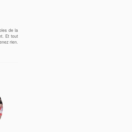
coles de la
t. Et tout
enez rien.