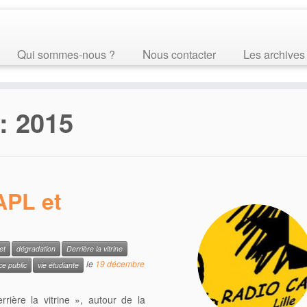
Qui sommes-nous ?
Nous contacter
Les archives
e:
2015
APL et
et
dégradation
Derrière la vitrine
le
19 décembre
ce public
vie étudiante
rière la vitrine », autour de la