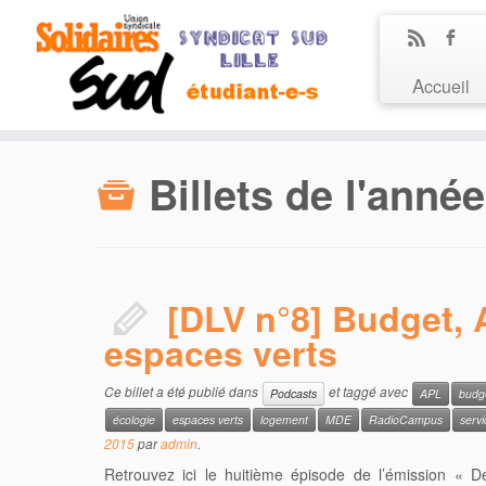
Accueil
Billets de l'anné
[DLV n°8] Budget, 
espaces verts
Ce billet a été publié dans
et taggé avec
Podcasts
APL
budg
écologie
espaces verts
logement
MDE
RadioCampus
servi
2015
par
admin
.
Retrouvez ici le huitième épisode de l’émission « Der