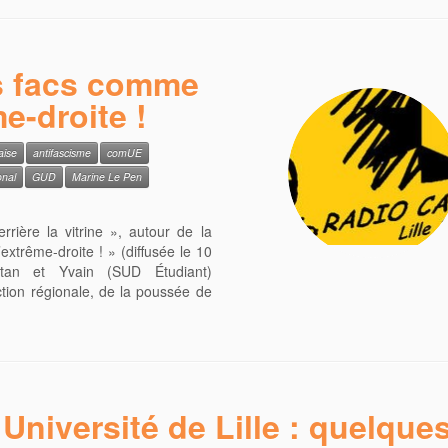
s facs comme
me-droite !
aise
antifascisme
comUE
onal
GUD
Marine Le Pen
rière la vitrine », autour de la
extrême-droite ! » (diffusée le 10
stan et Yvain (SUD Étudiant)
ection régionale, de la poussée de
Université de Lille : quelque