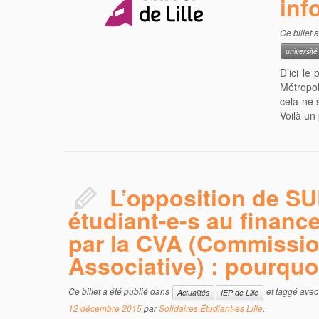
inf
Ce billet 
université
D’ici le 
Métropol
cela ne 
Voilà un
L’opposition de SU
étudiant-e-s au financ
par la CVA (Commissio
Associative) : pourquo
Ce billet a été publié dans
et taggé ave
Actualités
IEP de Lille
12 décembre 2015
par
Solidaires Étudiant-es Lille
.