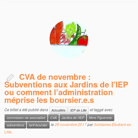
CVA de novembre :
Subventions aux Jardins de l’IEP
ou comment l’administration
méprise les boursier.e.s
Ce billet a été publié dans
et taggé avec
Actualités
IEP de Lille
commission vie associative
CVA
Jardins de l'IEP
Mme Figueredo
le
26 novembre 2017
par
Solidaires Étudiant-es
subventions
tarif boursier
Lille
.