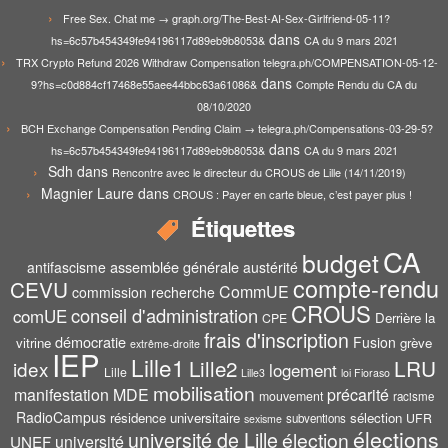
Free Sex. Chat me → graph.org/The-Best-AI-Sex-Girlfriend-05-11?
dans
hs=6c57b454349fe94196117d89eb9b8053&
CA du 9 mars 2021
TRX Crypto Refund 2026 Withdraw Compensation telegra.ph/COMPENSATION-05-12-
dans
9?hs=c0d884cf17468e55aee44bbc63a61086&
Compte Rendu du CA du
08/10/2020
BCH Exchange Compensation Pending Claim → telegra.ph/Compensations-03-29-5?
dans
hs=6c57b454349fe94196117d89eb9b8053&
CA du 9 mars 2021
Sdh
dans
Rencontre avec le directeur du CROUS de Lille (14/11/2019)
Magnier Laure
dans
CROUS : Payer en carte bleue, c’est payer plus !
Étiquettes
CA
budget
assemblée générale
antifascisme
austérité
compte-rendu
CEVU
CommUE
commission recherche
CROUS
conseil d'administration
comUE
Derrière la
CPE
frais d'inscription
démocratie
Fusion
vitrine
grève
extrême-droite
IEP
Lille1
Lille2
LRU
idex
logement
Lille
Lille3
loi Fioraso
mobilisation
manifestation
MDE
précarité
mouvement
racisme
RadioCampus
résidence universitaire
sélection
UFR
subventions
sexisme
élections
université de Lille
élection
UNEF
université