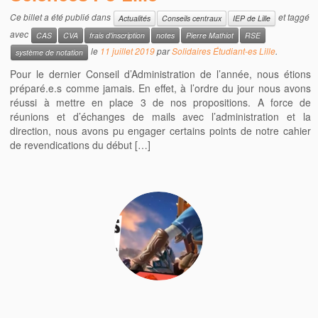
Ce billet a été publié dans
et taggé
Actualités
Conseils centraux
IEP de Lille
avec
CAS
CVA
frais d'inscription
notes
Pierre Mathiot
RSE
le
11 juillet 2019
par
Solidaires Étudiant-es Lille
.
système de notation
Pour le dernier Conseil d’Administration de l’année, nous étions
préparé.e.s comme jamais. En effet, à l’ordre du jour nous avons
réussi à mettre en place 3 de nos propositions. A force de
réunions et d’échanges de mails avec l’administration et la
direction, nous avons pu engager certains points de notre cahier
de revendications du début […]