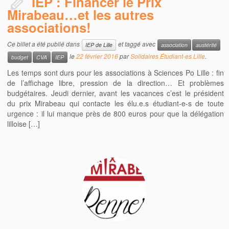
IEP : Financer le Prix
Mirabeau…et les autres
associations!
Ce billet a été publié dans
et taggé avec
IEP de Lille
association
austérité
le
22 février 2016
par
Solidaires Étudiant-es Lille
.
budget
CVA
IEP
Les temps sont durs pour les associations à Sciences Po Lille : fin
de l’affichage libre, pression de la direction… Et problèmes
budgétaires. Jeudi dernier, avant les vacances c’est le président
du prix Mirabeau qui contacte les élu.e.s étudiant-e-s de toute
urgence : il lui manque près de 800 euros pour que la délégation
lilloise […]