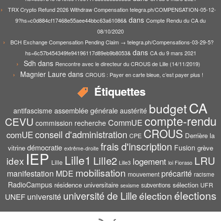
TRX Crypto Refund 2026 Withdraw Compensation telegra.ph/COMPENSATION-05-12-
dans
9?hs=c0d884cf17468e55aee44bbc63a61086&
Compte Rendu du CA du
08/10/2020
BCH Exchange Compensation Pending Claim → telegra.ph/Compensations-03-29-5?
dans
hs=6c57b454349fe94196117d89eb9b8053&
CA du 9 mars 2021
Sdh
dans
Rencontre avec le directeur du CROUS de Lille (14/11/2019)
Magnier Laure
dans
CROUS : Payer en carte bleue, c’est payer plus !
Étiquettes
CA
budget
assemblée générale
antifascisme
austérité
compte-rendu
CEVU
CommUE
commission recherche
CROUS
conseil d'administration
comUE
Derrière la
CPE
frais d'inscription
démocratie
Fusion
vitrine
grève
extrême-droite
IEP
Lille1
Lille2
LRU
idex
logement
Lille
Lille3
loi Fioraso
mobilisation
manifestation
MDE
précarité
mouvement
racisme
RadioCampus
résidence universitaire
sélection
UFR
subventions
sexisme
élections
université de Lille
élection
UNEF
université