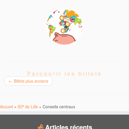
Parcourir les billets
←
Billets plus anciens
Accueil
»
IEP de Lille
»
Conseils centraux
Articles récents