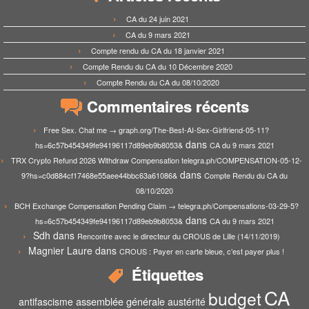
CA du 24 juin 2021
CA du 9 mars 2021
Compte rendu du CA du 18 janvier 2021
Compte Rendu du CA du 10 Décembre 2020
Compte Rendu du CA du 08/10/2020
Commentaires récents
Free Sex. Chat me → graph.org/The-Best-AI-Sex-Girlfriend-05-11?
dans
hs=6c57b454349fe94196117d89eb9b8053&
CA du 9 mars 2021
TRX Crypto Refund 2026 Withdraw Compensation telegra.ph/COMPENSATION-05-12-
dans
9?hs=c0d884cf17468e55aee44bbc63a61086&
Compte Rendu du CA du
08/10/2020
BCH Exchange Compensation Pending Claim → telegra.ph/Compensations-03-29-5?
dans
hs=6c57b454349fe94196117d89eb9b8053&
CA du 9 mars 2021
Sdh
dans
Rencontre avec le directeur du CROUS de Lille (14/11/2019)
Magnier Laure
dans
CROUS : Payer en carte bleue, c’est payer plus !
Étiquettes
CA
budget
assemblée générale
antifascisme
austérité