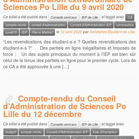
Sciences Po Lille du 9 avril 2020
Ce billet a été publié dans
et taggé avec
Conseils centraux
IEP de Lille
CA
compte-rendu
conseil d'administration
Conseil d'Administration IEP
coronavirus
le
12 avril 2020
par
Solidaires Étudiant-es Lille
.
covid19
IEP
Pierre Mathiot
“Les revendications des étudiant-e-s ? Quelles revendications des
étudiant-e-s ?” Des partiels en ligne inégalitaires et imposés de
force : Un des sujets principaux du moment à l’IEP est bien sûr
celui de la tenue des partiels en ligne pour le premier cycle. Lors de
ce CA a été approuvée à une […]
Compte-rendu du Conseil
d’Administration de Sciences Po
Lille du 12 décembre
Ce billet a été publié dans
et taggé avec
Conseils centraux
IEP de Lille
budget
compte-rendu
Conseil d'Administration IEP
frais d'inscription