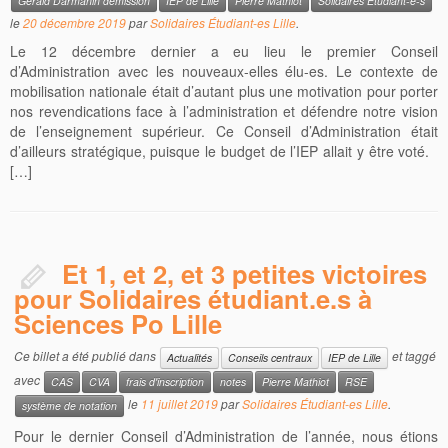
Gérald Darmanin démission
IEP de Lille
Pierre Mathiot
Solidaires Étudiant-e-s
le
20 décembre 2019
par
Solidaires Étudiant-es Lille
.
Le 12 décembre dernier a eu lieu le premier Conseil
d’Administration avec les nouveaux-elles élu-es. Le contexte de
mobilisation nationale était d’autant plus une motivation pour porter
nos revendications face à l’administration et défendre notre vision
de l’enseignement supérieur. Ce Conseil d’Administration était
d’ailleurs stratégique, puisque le budget de l’IEP allait y être voté.
[…]
Et 1, et 2, et 3 petites victoires
pour Solidaires étudiant.e.s à
Sciences Po Lille
Ce billet a été publié dans
et taggé
Actualités
Conseils centraux
IEP de Lille
avec
CAS
CVA
frais d'inscription
notes
Pierre Mathiot
RSE
le
11 juillet 2019
par
Solidaires Étudiant-es Lille
.
système de notation
Pour le dernier Conseil d’Administration de l’année, nous étions