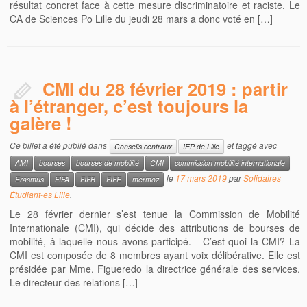
résultat concret face à cette mesure discriminatoire et raciste. Le
CA de Sciences Po Lille du jeudi 28 mars a donc voté en […]
CMI du 28 février 2019 : partir
à l’étranger, c’est toujours la
galère !
Ce billet a été publié dans
et taggé avec
Conseils centraux
IEP de Lille
AMI
bourses
bourses de mobilité
CMI
commission mobilité internationale
le
17 mars 2019
par
Solidaires
Erasmus
FIFA
FIFB
FIFE
mermoz
Étudiant-es Lille
.
Le 28 février dernier s’est tenue la Commission de Mobilité
Internationale (CMI), qui décide des attributions de bourses de
mobilité, à laquelle nous avons participé. C’est quoi la CMI? La
CMI est composée de 8 membres ayant voix délibérative. Elle est
présidée par Mme. Figueredo la directrice générale des services.
Le directeur des relations […]