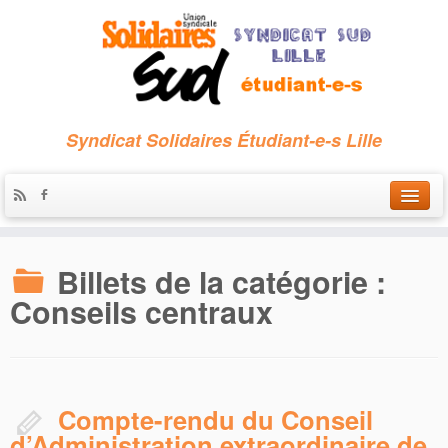
Syndicat Solidaires Étudiant-e-s Lille
Accueil
Billets de la catégorie :
Qui sommes-nous ?
Conseils centraux
Nous contacter
Les archives
Compte-rendu du Conseil
d’Administration extraordinaire de