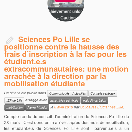
Sciences Po Lille se
positionne contre la hausse des
frais d’inscription à la fac pour les
étudiant.e.s
extracommunautaires: une motion
arrachée à la direction par la
mobilisation étudiante
Ce billet a été publié dans
Communiqués - Actualités
Conseils centraux
et taggé avec
IEP de Lille
assemblée générale
frais d'inscription
le
8 avril 2019
par
Solidaires Étudiant-es Lille
.
mobilisation
Pierre Mathiot
Compte-rendu du conseil d’administration de Sciences Po Lille du
28 mars C’est donc enfin arrivé : après des mois de mobilisation,
les étudiant.e.s de Sciences Po Lille sont parvenu.e.s à un