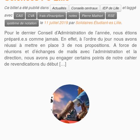
Ce billet a été publié dans
et taggé
Actualités
Conseils centraux
IEP de Lille
avec
CAS
CVA
frais d'inscription
notes
Pierre Mathiot
RSE
le
11 juillet 2019
par
Solidaires Étudiant-es Lille
.
système de notation
Pour le dernier Conseil d’Administration de l’année, nous étions
préparé.e.s comme jamais. En effet, à l’ordre du jour nous avons
réussi à mettre en place 3 de nos propositions. A force de
réunions et d’échanges de mails avec l’administration et la
direction, nous avons pu engager certains points de notre cahier
de revendications du début […]