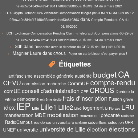
dans
hs=6c57b454349fe94196117d89eb9b8053&
CA du 9 mars 2021
TRX Crypto Refund 2026 Withdraw Compensation telegra.ph/COMPENSATION-05-12-
dans
9?hs=c0d884cf17468e55aee44bbc63a61086&
Compte Rendu du CA du
08/10/2020
BCH Exchange Compensation Pending Claim → telegra.ph/Compensations-03-29-5?
dans
hs=6c57b454349fe94196117d89eb9b8053&
CA du 9 mars 2021
Sdh
dans
Rencontre avec le directeur du CROUS de Lille (14/11/2019)
Magnier Laure
dans
CROUS : Payer en carte bleue, c’est payer plus !
Étiquettes
CA
budget
assemblée générale
antifascisme
austérité
compte-rendu
CEVU
CommUE
commission recherche
CROUS
conseil d'administration
comUE
Derrière la
CPE
frais d'inscription
démocratie
Fusion
vitrine
grève
extrême-droite
IEP
Lille1
Lille2
LRU
idex
logement
Lille
Lille3
loi Fioraso
mobilisation
manifestation
MDE
précarité
mouvement
racisme
RadioCampus
résidence universitaire
sélection
UFR
subventions
sexisme
élections
université de Lille
élection
UNEF
université