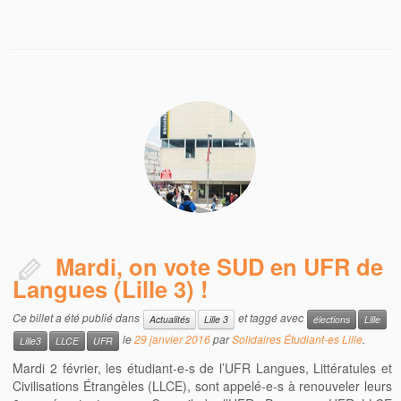
Mardi, on vote SUD en UFR de
Langues (Lille 3) !
Ce billet a été publié dans
et taggé avec
Actualités
Lille 3
élections
Lille
le
29 janvier 2016
par
Solidaires Étudiant-es Lille
.
Lille3
LLCE
UFR
Mardi 2 février, les étudiant-e-s de l’UFR Langues, Littératules et
Civilisations Étrangèles (LLCE), sont appelé-e-s à renouveler leurs