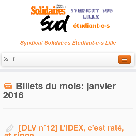
Syndicat Solidaires Étudiant-e-s Lille
Accueil
Billets du mois:
janvier
Qui sommes-nous ?
2016
Nous contacter
Les archives
[DLV n°12] L’IDEX, c’est raté,
et sinon…