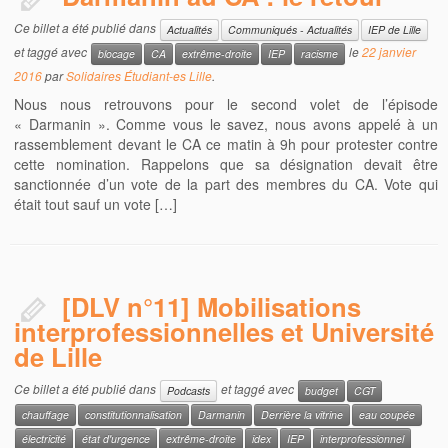
Ce billet a été publié dans
Actualités
Communiqués - Actualités
IEP de Lille
et taggé avec
le
22 janvier
blocage
CA
extrême-droite
IEP
racisme
2016
par
Solidaires Étudiant-es Lille
.
Nous nous retrouvons pour le second volet de l’épisode
« Darmanin ». Comme vous le savez, nous avons appelé à un
rassemblement devant le CA ce matin à 9h pour protester contre
cette nomination. Rappelons que sa désignation devait être
sanctionnée d’un vote de la part des membres du CA. Vote qui
était tout sauf un vote […]
[DLV n°11] Mobilisations
interprofessionnelles et Université
de Lille
Ce billet a été publié dans
et taggé avec
Podcasts
budget
CGT
chauffage
constitutionnalisation
Darmanin
Derrière la vitrine
eau coupée
électricité
état d'urgence
extrême-droite
idex
IEP
interprofessionnel