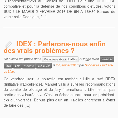
6 représentant-e-s au Conseil de l’UFR. Pour une UFR LLCE
combative et pour la défense de nos conditions d’études, votons
SUD ! LE MARDI 2 FEVRIER 2016 DE 9H A 16H30 Bureau de
vote : salle Dodeigne, […]
IDEX : Parlerons-nous enfin
des vrais problèmes ?
Ce billet a été publié dans
et taggé avec
Communiqués - Actualités
austérité
le
24 janvier 2016
par
Solidaires Étudiant-
idex
Lille
moyens
université
es Lille
.
Ce vendredi soir, la nouvelle est tombée : Lille a raté l’IDEX
(Initiative d’Excellence). Manuel Valls a suivi les recommandations
du comité de pilotage et du jury international : Lille ne fait pas
partie des « lauréats ». C’est un échec cuisant pour les président-
e-s d’universités. Depuis plus d’un an, ils/elles cherchent à éviter
de faire des […]