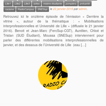
Lille1
Lille2
Lille3
luttes
misère étudiante
pompiers
précarité
le
22 janvier 2016
par
admin
.
racisme
RadioCampus
SNESup
Retrouvez ici le onzième épisode de l’émission « Derrière la
vitrine », autour de la thématique : « Mobilisations
interprofessionnelles et Université de Lille » (diffusée le 21 janvier
2016). Benoit et Jean-Marc (FercSup-CGT), Aurélien, Chloé et
Tristan (SUD Étudiant), Moussa (SNESup) interviennent pour
parler des différentes mobilisations interprofessionnelles de
janvier, et des dessous de l’Université de Lille (eau […]