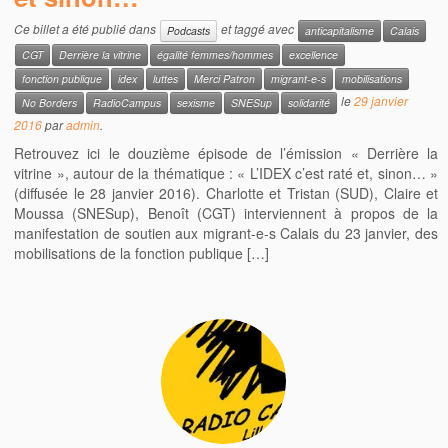
Ce billet a été publié dans
et taggé avec
Podcasts
anticapitalisme
Calais
CGT
Derrière la vitrine
égalité femmes/hommes
excellence
fonction publique
idex
luttes
Merci Patron
migrant-e-s
mobilisations
le
29 janvier
No Borders
RadioCampus
sexisme
SNESup
solidarité
2016
par
admin
.
Retrouvez ici le douzième épisode de l’émission « Derrière la
vitrine », autour de la thématique : « L’IDEX c’est raté et, sinon… »
(diffusée le 28 janvier 2016). Charlotte et Tristan (SUD), Claire et
Moussa (SNESup), Benoît (CGT) interviennent à propos de la
manifestation de soutien aux migrant-e-s Calais du 23 janvier, des
mobilisations de la fonction publique […]