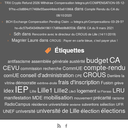
TRX Crypto Refund 2026 Withdraw Compensation telegra.ph/COMPENSATION-05-12-
dans
9?hs=c0d884cf17468e55aee44bbc63a61086&
Compte Rendu du CA du
08/10/2020
BCH Exchange Compensation Pending Claim → telegra.ph/Compensations-03-29-5?
dans
hs=6c57b454349fe94196117d89eb9b8053&
CA du 9 mars 2021
Sdh
dans
Rencontre avec le directeur du CROUS de Lille (14/11/2019)
Magnier Laure
dans
CROUS : Payer en carte bleue, c’est payer plus !
Étiquettes
CA
budget
assemblée générale
antifascisme
austérité
compte-rendu
CEVU
CommUE
commission recherche
CROUS
conseil d'administration
comUE
Derrière la
CPE
frais d'inscription
démocratie
Fusion
vitrine
grève
extrême-droite
IEP
Lille1
Lille2
LRU
idex
logement
Lille
Lille3
loi Fioraso
mobilisation
manifestation
MDE
précarité
mouvement
racisme
RadioCampus
résidence universitaire
sélection
UFR
subventions
sexisme
élections
université de Lille
élection
UNEF
université