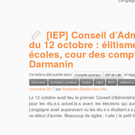
Lengaig
[IEP] Conseil d’Adm
du 12 octobre : élitis
écoles, cour des comp
Darmanin
Ce billet a été publié dans
et tag
Conseils centraux
IEP de Lille
Darmanin
formation continue
Fusion
Lille2
RCE
référent.e
novembre 2017
par
Solidaires Étudiant-es Lille
.
Le 12 octobre avait lieu le premier Conseil d’Administra
pour les élu.e.s actuel.le.s avant les élections qui a
Lengaigne avait auparavant vu les élu.e.s étudiant.e.s
ce début d’année. Beaucoup de sigles : I-site ( le petit 