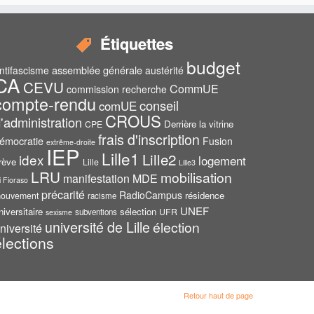
Étiquettes
budget
assemblée générale
ntifascisme
austérité
CA
CEVU
CommUE
commission recherche
compte-rendu
conseil
comUE
CROUS
'administration
Derrière la vitrine
CPE
frais d'inscription
émocratie
Fusion
extrême-droite
IEP
Lille1
Lille2
idex
logement
rève
Lille
Lille3
LRU
mobilisation
manifestation
MDE
i Fioraso
précarité
RadioCampus
résidence
ouvement
racisme
UNEF
niversitaire
sélection
UFR
subventions
sexisme
université de Lille
élection
niversité
élections
Retour haut de page