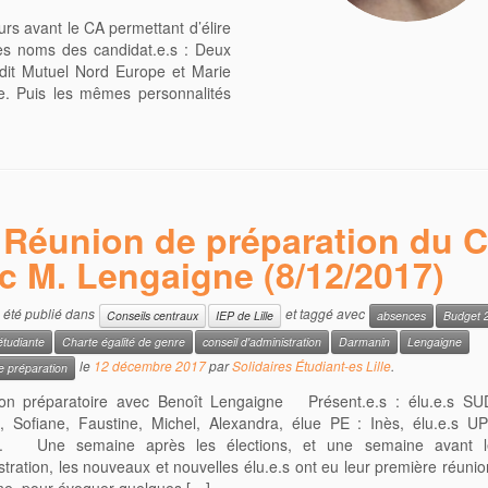
rs avant le CA permettant d’élire
les noms des candidat.e.s : Deux
édit Mutuel Nord Europe et Marie
le. Puis les mêmes personnalités
Réunion de préparation du 
c M. Lengaigne (8/12/2017)
a été publié dans
et taggé avec
Conseils centraux
IEP de Lille
absences
Budget 
étudiante
Charte égalité de genre
conseil d'administration
Darmanin
Lengaigne
le
12 décembre 2017
par
Solidaires Étudiant-es Lille
.
e préparation
 préparatoire avec Benoît Lengaigne Présent.e.s : élu.e.s SU
, Sofiane, Faustine, Michel, Alexandra, élue PE : Inès, élu.e.s UP
. Une semaine après les élections, et une semaine avant le
stration, les nouveaux et nouvelles élu.e.s ont eu leur première réuni