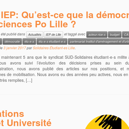
IEP: Qu’est-ce que la démocr
ciences Po Lille ?
a été publié dans
et taggé avec
Actualités
IEP de Lille
acteur-rice-s
budget
CA
n
démocratie
élu-e-s
élu-e-s étudiant-e-s
partenariat Institut d'aménagement et d'ur
le
3 janvier 2017
par
Solidaires Étudiant-es Lille
.
t maintenant 5 ans que le syndicat SUD-Solidaires étudiant-e-s milite 
Nous avons suivi l’évolution des décisions prises au sein d
istration, nous avons publié des articles sur nos positions, et
es de mobilisation. Nous avons eu des années peu actives, nous en
 très remplies, […]
ations
t Université