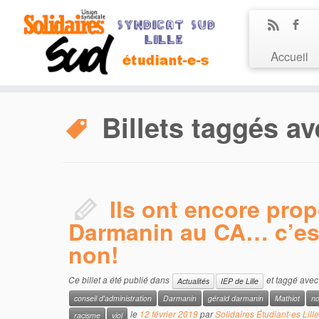
Accueil
Billets taggés av
Ils ont encore pro
Darmanin au CA… c’est
non!
Ce billet a été publié dans
et taggé ave
Actualités
IEP de Lille
conseil d'administration
Darmanin
gérald darmanin
Mathiot
no
le
12 février 2019
par
Solidaires Étudiant-es Lille
racisme
viol