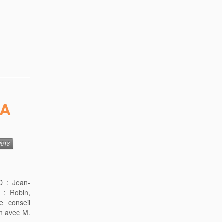
CA
2018
D : Jean-
 : Robin,
 conseil
on avec M.