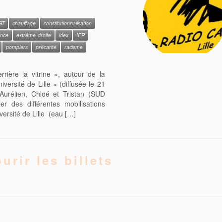
GT
chauffage
constitutionnalisation
ence
extrême-droite
idex
IEP
pompiers
précarité
racisme
rière la vitrine », autour de la
iversité de Lille » (diffusée le 21
Aurélien, Chloé et Tristan (SUD
r des différentes mobilisations
versité de Lille (eau […]
urir les billets