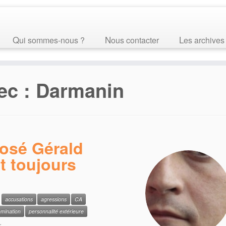
Qui sommes-nous ?
Nous contacter
Les archives
ec :
Darmanin
posé Gérald
 toujours
c
accusations
agressions
CA
mination
personnalité extérieure
.