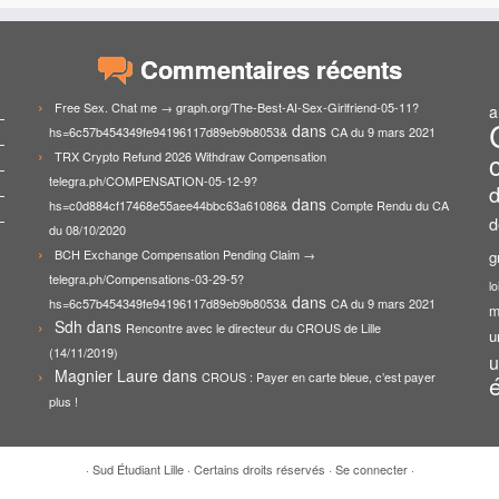
Commentaires récents
Free Sex. Chat me → graph.org/The-Best-AI-Sex-Girlfriend-05-11?
a
dans
hs=6c57b454349fe94196117d89eb9b8053&
CA du 9 mars 2021
TRX Crypto Refund 2026 Withdraw Compensation
telegra.ph/COMPENSATION-05-12-9?
d
dans
hs=c0d884cf17468e55aee44bbc63a61086&
Compte Rendu du CA
d
du 08/10/2020
BCH Exchange Compensation Pending Claim →
g
telegra.ph/Compensations-03-29-5?
lo
dans
hs=6c57b454349fe94196117d89eb9b8053&
CA du 9 mars 2021
m
Sdh
dans
Rencontre avec le directeur du CROUS de Lille
u
(14/11/2019)
u
Magnier Laure
dans
CROUS : Payer en carte bleue, c’est payer
plus !
·
Sud Étudiant Lille
·
Certains droits réservés
·
Se connecter
·