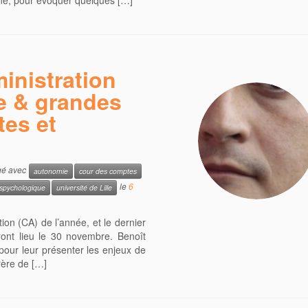
ne, pour évoquer quelques […]
inistration
me & grandes
tes et
gé avec
autonomie
cour des comptes
le
6
 spychologique
université de Lille
tion (CA) de l’année, et le dernier
uront lieu le 30 novembre. Benoît
 pour leur présenter les enjeux de
frère de […]