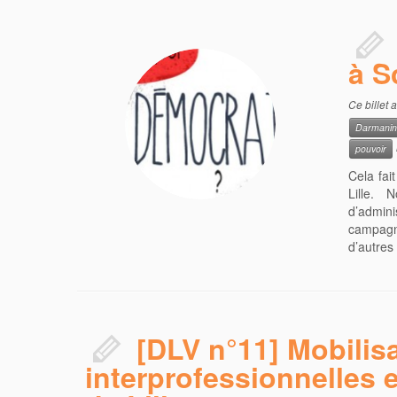
à S
Ce billet 
Darmani
pouvoir
Cela fai
Lille. 
d’admin
campagn
d’autres
[DLV n°11] Mobilis
interprofessionnelles e