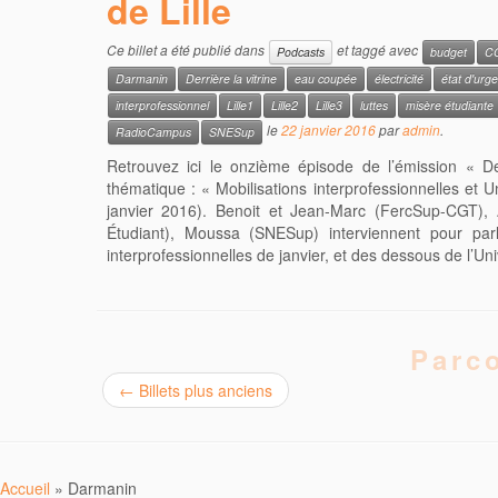
de Lille
Ce billet a été publié dans
et taggé avec
Podcasts
budget
C
Darmanin
Derrière la vitrine
eau coupée
électricité
état d'urg
interprofessionnel
Lille1
Lille2
Lille3
luttes
misère étudiante
le
22 janvier 2016
par
admin
.
RadioCampus
SNESup
Retrouvez ici le onzième épisode de l’émission « Der
thématique : « Mobilisations interprofessionnelles et Un
janvier 2016). Benoit et Jean-Marc (FercSup-CGT), 
Étudiant), Moussa (SNESup) interviennent pour parle
interprofessionnelles de janvier, et des dessous de l’Uni
Parco
←
Billets plus anciens
Accueil
»
Darmanin