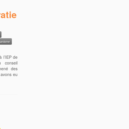
atie
banisme
à l’IEP de
u conseil
 mené des
 avons eu