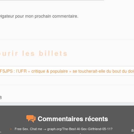
avigateur pour mon prochain commentaire.
urir les billets
JPS : l’UFR « critique & populaire » se toucherait-elle du bout du do
8
Commentaires récents
Free Sex. Chat me → graph.org/The-Best-AI-Sex-Girlfriend-05-11?
a