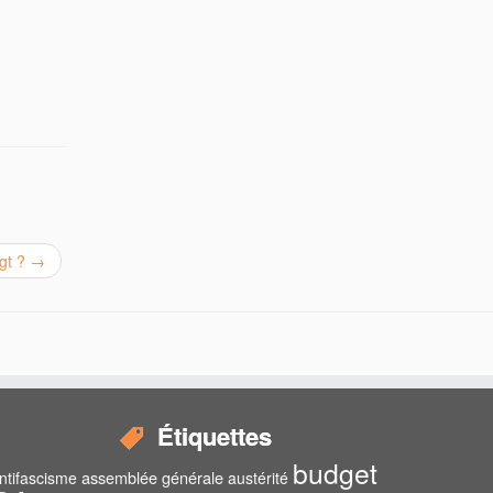
igt ?
→
Étiquettes
budget
assemblée générale
ntifascisme
austérité