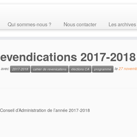
Qui sommes-nous ?
Nous contacter
Les archives
 revendications 2017-2018
é avec
le
27 novemb
2017-2018
cahier de revenications
élections CA
programme
u Conseil d’Administration de l’année 2017-2018