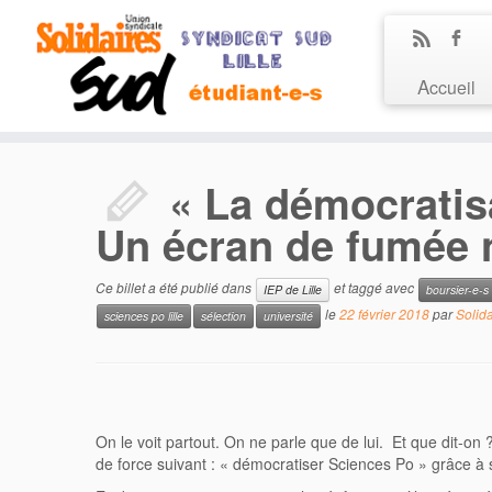
Accueil
« La démocratisa
Un écran de fumée 
Ce billet a été publié dans
et taggé avec
IEP de Lille
boursier-e-s
le
22 février 2018
par
Solida
sciences po lille
sélection
université
On le voit partout. On ne parle que de lui. Et que dit-on 
de force suivant : « démocratiser Sciences Po » grâce 