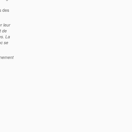
ns des
r leur
t de
es. La
nc se
ignement