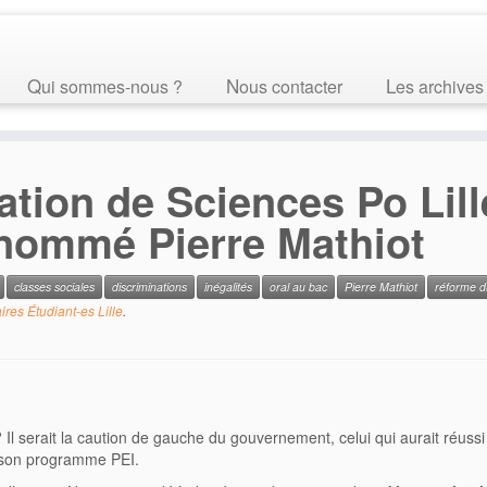
Qui sommes-nous ?
Nous contacter
Les archives
tion de Sciences Po Lill
nommé Pierre Mathiot
classes sociales
discriminations
inégalités
oral au bac
Pierre Mathiot
réforme d
ires Étudiant-es Lille
.
? Il serait la caution de gauche du gouvernement, celui qui aurait réussi 
à son programme PEI.