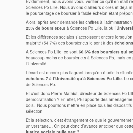
Evidemment, nous avons voulu vérifier ce qu’il en était 
Sciences Po Lille. Nous avions d’ailleurs d’ores et déjà
le pourcentage de boursier à faible échelon étant prépon
Alors, après avoir demandé les chiffres à l’administration
25% de boursier.e.s
à Sciences Po Lille, là où l’
Univers
Et les différences sociales s’accroissent encore lorsqu’on
majorité (54.7%) des boursier.e.s le sont à des
échelons
A Sciences Po Lille, ce sont
66,6% des boursiers qui s
beaucoup moins de boursier.e.s à Sciences Po, mais en pl
l’Université.
L’écart est encore plus flagrant lorsqu’on étudie la situat
échelons 7 à l’Université qu’à Sciences Po Lille
. Le c
de Sciences Po.
Et c’est donc Pierre Mathiot, directeur de Sciences Po L
démocratisation ? En effet, PEI apporte des aménagemen
bois. Nous pourrions mettre en place tous les dispositifs 
sélection.
Et la sélection, c’est étrangement ce que le gouvernemen
universitaire… On peut donc d’avance anticiper que cette 
justice sociale nulle part
?