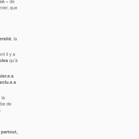
ion
» de
nier, que
ersité
, la
t il y a
bles
qu’à
ier.e.s
xclu.e.s
 la
mbe de
a
 partout,