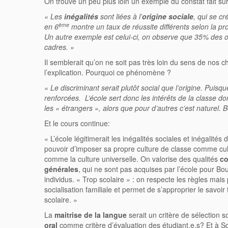
On trouve un peu plus loin un exemple du constat fait sur
« Les
inégalités
sont liées à l’
origine sociale
, qui se c
ème
en 6
montre un taux de réussite différents selon la pro
Un autre exemple est celui-ci, on observe que 35% des 
cadres. »
Il semblerait qu’on ne soit pas très loin du sens de nos 
l’explication. Pourquoi ce phénomène ?
« Le discriminant serait plutôt social que l’origine. Puisqu
renforcées. L’école sert donc les intérêts de la classe d
les « étrangers », alors que pour d’autres c’est naturel.
Et le cours continue:
« L’école légitimerait les inégalités sociales et inégalités
pouvoir d’imposer sa propre culture de classe comme cultu
comme la culture universelle. On valorise des qualités
co
générales
, qui ne sont pas acquises par l’école pour Bou
individus. « Trop scolaire » : on respecte les règles mais 
socialisation familiale et permet de s’approprier le savoir 
scolaire. »
La
maitrise de la langue
serait un critère de sélection s
oral
comme critère d’évaluation des étudiant.e.s? Et à S