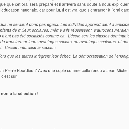
qué que cet oral sera préparé et il arrivera sans doute à nous expliquer
ucation nationale, car pour lui, il est vrai que s’entrainer à l’oral da
vidus ne seraient donc pas égaux. Les individus apprendraient à anticipe
nfants de milieux scolaires, même s’ils réussissent, s’autocensureraien
Ils n’ont pas été socialisés comme ça. L’école sert les classes dominant
 de transformer leurs avantages sociaux en avantages scolaires, et do
 L’école naturalise le social.
»
alors que les autres intègrent leur échec. La démocratisation de l’ense
bon Pierre Bourdieu ? Avec une copie comme celle rendu à Jean Michel
c’est sûr.
:
non à la sélection
!