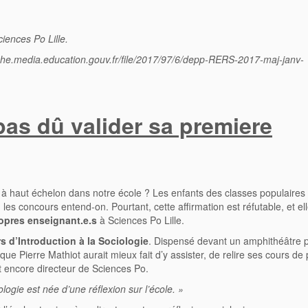
iences Po Lille.
cache.media.education.gouv.fr/file/2017/97/6/depp-RERS-2017-maj-janv-
 pas dû valider sa premiere
s à haut échelon dans notre école ? Les enfants des classes populaires
les concours entend-on. Pourtant, cette affirmation est réfutable, et el
opres
enseignant.e.s
à Sciences Po Lille.
s d’Introduction à la Sociologie
. Dispensé devant un amphithéâtre p
ue Pierre Mathiot aurait mieux fait d’y assister, de relire ses cours de
it encore directeur de Sciences Po.
ologie est née d’une réflexion sur l’école. »