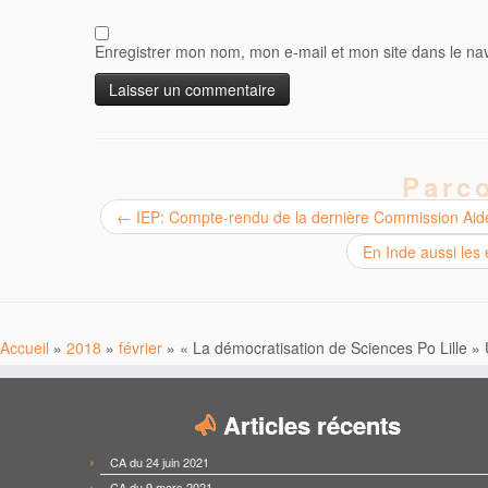
Enregistrer mon nom, mon e-mail et mon site dans le n
Parco
←
IEP: Compte-rendu de la dernière Commission Aide
En Inde aussi les 
Accueil
»
2018
»
février
»
« La démocratisation de Sciences Po Lille 
Articles récents
CA du 24 juin 2021
CA du 9 mars 2021