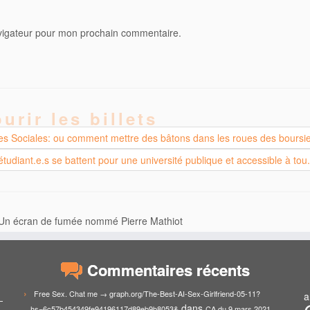
avigateur pour mon prochain commentaire.
urir les billets
s Sociales: ou comment mettre des bâtons dans les roues des boursie
étudiant.e.s se battent pour une université publique et accessible à tou
» Un écran de fumée nommé Pierre Mathiot
Commentaires récents
Free Sex. Chat me → graph.org/The-Best-AI-Sex-Girlfriend-05-11?
a
dans
hs=6c57b454349fe94196117d89eb9b8053&
CA du 9 mars 2021