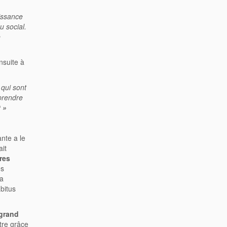
aissance
u social.
e
nsuite à
 qui sont
pprendre
 »
ante a le
ait
ures
es
la
abitus
 grand
tre grâce