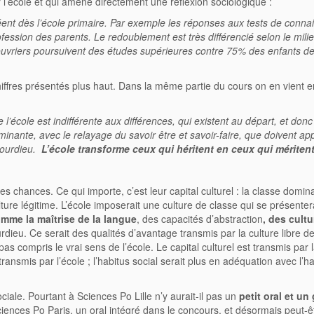
 l’école et qui amène directement une réflexion sociologique :
réent dès l’école primaire. Par exemple les réponses aux tests de conn
fession des parents. Le redoublement est très différencié selon le milie
ouvriers poursuivent des études supérieures contre 75% des enfants d
chiffres présentés plus haut. Dans la même partie du cours on en vient e
e l’école est indifférente aux différences, qui existent au départ, et donc
ominante, avec le relayage du savoir être et savoir-faire, que doivent a
 Bourdieu.
L’école transforme ceux qui héritent en ceux qui méritent
 des chances. Ce qui importe, c’est leur capital culturel : la classe domin
re légitime. L’école imposerait une culture de classe qui se présenter
mme la maîtrise de la langue
, des capacités d’abstraction
, des cult
rdieu. Ce serait des qualités d’avantage transmis par la culture libre d
pas compris le vrai sens de l’école. Le capital culturel est transmis par 
transmis par l’école ; l’habitus social serait plus en adéquation avec l’h
ociale. Pourtant à Sciences Po Lille n’y aurait-il pas un
petit oral et un
ciences Po Paris, un oral intégré dans le concours, et désormais peut-ê