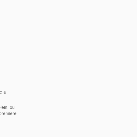
le a
lein, ou
 première