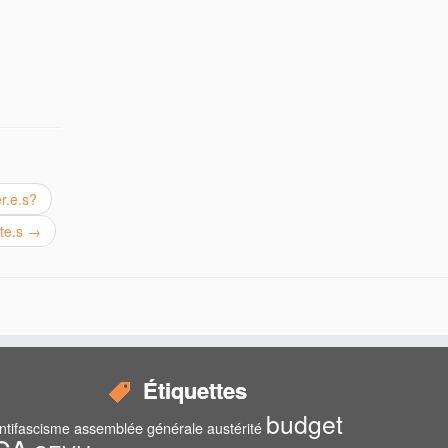
r.e.s?
.te.s
→
Étiquettes
budget
assemblée générale
ntifascisme
austérité