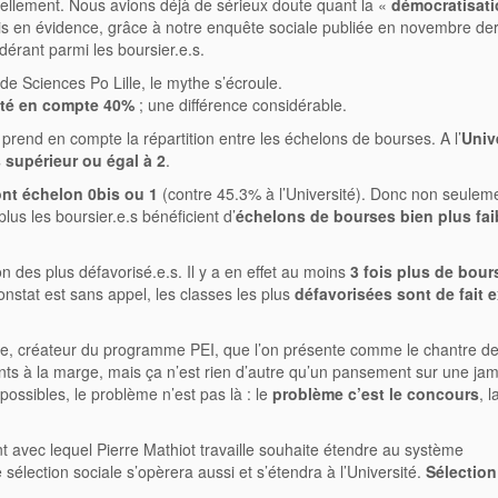
réellement. Nous avions déjà de sérieux doute quant la «
démocratisat
 mis en évidence, grâce à notre enquête sociale publiée en novembre der
dérant parmi les boursier.e.s.
 de Sciences Po Lille, le mythe s’écroule.
ité en compte 40%
; une différence considérable.
 prend en compte la répartition entre les échelons de bourses. A l’
Univ
 supérieur ou égal à 2
.
ont échelon 0bis ou 1
(contre 45.3% à l’Université). Donc non seulemen
us les boursier.e.s bénéficient d’
échelons de bourses bien plus fai
ion des plus défavorisé.e.s. Il y a en effet au moins
3 fois plus de bours
onstat est sans appel, les classes les plus
défavorisées sont de fait e
ille, créateur du programme PEI, que l’on présente comme le chantre de
ts à la marge, mais ça n’est rien d’autre qu’un pansement sur une ja
possibles, le problème n’est pas là : le
problème c’est le concours
, l
t avec lequel Pierre Mathiot travaille souhaite étendre au système
sélection sociale s’opèrera aussi et s’étendra à l’Université.
Sélection