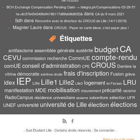
08/10/2020
BCH Exchange Compensation Pending Claim → telegra.ph/Compensations-03-29-5?
dans
hs=6c57b454349fe94196117d89eb9b8053&
CA du 9 mars 2021
Sdh
dans
Rencontre avec le directeur du CROUS de Lille (14/11/2019)
Magnier Laure
dans
CROUS : Payer en carte bleue, c’est payer plus !
Étiquettes
CA
budget
assemblée générale
antifascisme
austérité
compte-rendu
CEVU
CommUE
commission recherche
CROUS
conseil d'administration
comUE
Derrière la
CPE
frais d'inscription
démocratie
Fusion
vitrine
grève
extrême-droite
IEP
Lille1
Lille2
LRU
idex
logement
Lille
Lille3
loi Fioraso
mobilisation
manifestation
MDE
précarité
mouvement
racisme
RadioCampus
résidence universitaire
sélection
UFR
subventions
sexisme
élections
université de Lille
élection
UNEF
université
·
Sud Étudiant Lille
·
Certains droits réservés
·
Se connecter
·
Retour haut de page