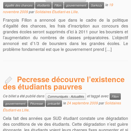
le
19
égalité des chances
étudiants
Fillon
gouvernement
Sarkozy
novembre 2009
par
Solidaires Étudiant-es Lille
.
François Fillon a annoncé que dans le cadre de la politique
d’égalité des chances, les frais d’inscription aux concours des
grandes écoles seront supprimés d’ici à 2011 pour les boursiers et
l’augmentation du nombres de classes préparatoires. L’objectif
annoncé est d’1/3 de boursiers dans les grandes écoles. Le
problème fondamental est que le gouvernement prend […]
Pecresse découvre l’existence
des étudiants pauvres
Ce billet a été publié dans
et taggé avec
Communiqués - Actualités
Fillon
le
24 septembre 2009
par
Solidaires
gouvernement
Pécresse
précarité
Étudiant-es Lille
.
Cela fait des années que SUD étudiant constate une dégradation
des conditions de vie des étudiants. Cette dégradation n’est guère
étonnante, les étudiants voient leurs charges fixes augmenter et si