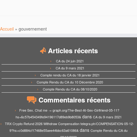
Accueil
»
gouvernement
Articles récents
CA du 24 juin 2021
CA du 9 mars 2021
Compte rendu du CA du 18 janvier 2021
Compte Rendu du CA du 10 Décembre 2020
Compte Rendu du CA du 08/10/2020
Commentaires récents
Free Sex. Chat me → graph.org/The-Best-AI-Sex-Girlfriend-05-11?
dans
hs=6c57b454349fe94196117d89eb9b8053&
CA du 9 mars 2021
TRX Crypto Refund 2026 Withdraw Compensation telegra.ph/COMPENSATION-05-12-
dans
9?hs=c0d884cf17468e55aee44bbc63a61086&
Compte Rendu du CA du