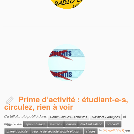
Prime d’activité : étudiant-e-s,
circulez, rien à voir
Ce billet a été publié dans
et
Communiqués - Actualités
Dossiers - Analyses
taggé avec
apprentissage
bourses
emploi
étudiant salarié
précarité
le
26 avril 2015
par
prime d'activité
régime de sécurité sociale étudiant
stages