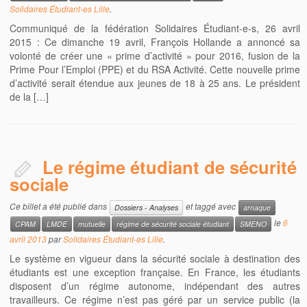
Solidaires Étudiant-es Lille
.
Communiqué de la fédération Solidaires Étudiant-e-s, 26 avril
2015 : Ce dimanche 19 avril, François Hollande a annoncé sa
volonté de créer une « prime d’activité » pour 2016, fusion de la
Prime Pour l’Emploi (PPE) et du RSA Activité. Cette nouvelle prime
d’activité serait étendue aux jeunes de 18 à 25 ans. Le président
de la […]
Le régime étudiant de sécurité
sociale
Ce billet a été publié dans
et taggé avec
Dossiers - Analyses
arnaque
le
6
CPAM
LMDE
mutuelle
régime de sécurité sociale étudiant
SMENO
avril 2013
par
Solidaires Étudiant-es Lille
.
Le système en vigueur dans la sécurité sociale à destination des
étudiants est une exception française. En France, les étudiants
disposent d’un régime autonome, indépendant des autres
travailleurs. Ce régime n’est pas géré par un service public (la