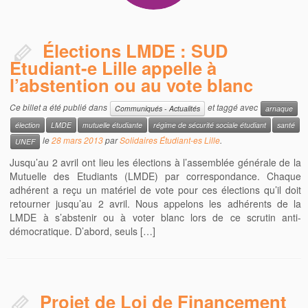
Élections LMDE : SUD
Etudiant-e Lille appelle à
l’abstention ou au vote blanc
Ce billet a été publié dans
et taggé avec
Communiqués - Actualités
arnaque
élection
LMDE
mutuelle étudiante
régime de sécurité sociale étudiant
santé
le
28 mars 2013
par
Solidaires Étudiant-es Lille
.
UNEF
Jusqu’au 2 avril ont lieu les élections à l’assemblée générale de la
Mutuelle des Etudiants (LMDE) par correspondance. Chaque
adhérent a reçu un matériel de vote pour ces élections qu’il doit
retourner jusqu’au 2 avril. Nous appelons les adhérents de la
LMDE à s’abstenir ou à voter blanc lors de ce scrutin anti-
démocratique. D’abord, seuls […]
Projet de Loi de Financement