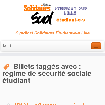
Syndicat Solidaires Étudiant-e-s Lille
Accueil
Billets taggés avec :
Qui sommes-nous ?
régime de sécurité sociale
Nous contacter
étudiant
Les archives