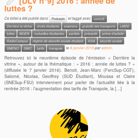
[DLV n°9] 2016 : année de
luttes ?
Ce billet a été publié dans
et taggé avec
Podcasts
comUE
Derrière la vitrine
droits étudiants
examens
gratuité des transports
LMDE
luttes
MGEN
mutuelles étudiantes
partiels
précarité
prime d'activité
RadioCampus
régime de sécurité sociale étudiant
RSA
sécurité sociale
le
8 janvier 2016
par
admin
.
SMENO
SMIC
tarifs
transpole
Retrouvez ici le neuvième épisode de l’émission « Derrière la
vitrine », autour de la thématique : « 2016 : année de luttes ? »
(diffusée le 7 janvier 2016). Benoit, Jean-Marc (FercSup-CGT),
Salomé, Nicolas, Geoffrey (SUD Étudiant), Moussa et Claire
(SNESup-FSU) interviennent pour parler de l’actualité liée à la
rentrée 2016 : l’augmentation des tarifs de Transpole, la […]