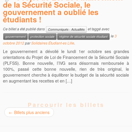
de la Sécurité Sociale, le
gouvernement a oublié les
étudiants !
Ce billet a été publié dans
et taggé avec
Communiqués - Actualités
le
3
gouvernement
protection sociale
régime de sécurité sociale étudiant
octobre 2012
par
Solidaires Étudiant-es Lille
.
Le gouvernement a dévoilé le lundi 1er octobre ses grandes
orientations du Projet de Loi de Financement de la Sécurité Sociale
(PLFSS). Bonne nouvelle, l’IVG sera désormais remboursée à
100%, passé cette bonne nouvelle, rien de très original, le
gouvernement cherche à équilibrer le budget de la sécurité sociale
en augmentant les recettes et en […]
Parcourir les billets
←
Billets plus anciens