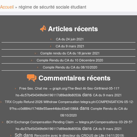
Accueil
»
régime de sécurité sociale étudiant
Articles récents
CA du 24 juin 2021
CA du 9 mars 2021
Compte rendu du CA du 18 janvier 2021
Compte Rendu du CA du 10 Décembre 2020
Compte Rendu du CA du 08/10/2020
Commentaires récents
Free Sex. Chat me → graph.org/The-Best-AI-Sex-Girlfriend-05-11?
dans
hs=6c57b454349fe94196117d89eb9b8053&
CA du 9 mars 2021
TRX Crypto Refund 2026 Withdraw Compensation telegra.ph/COMPENSATION-05-12-
dans
9?hs=c0d884cf17468e55aee44bbc63a61086&
Compte Rendu du CA du
08/10/2020
BCH Exchange Compensation Pending Claim → telegra.ph/Compensations-03-29-5?
dans
hs=6c57b454349fe94196117d89eb9b8053&
CA du 9 mars 2021
Sdh
dans
Rencontre avec le directeur du CROUS de Lille (14/11/2019)