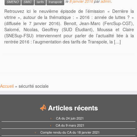
le
8 janvier 2016
par
admin
.
SMENO
SMIC
tarifs
transpole
Retrouvez ici le neuvième épisode de l’émission « Derrière la
vitrine », autour de la thématique : « 2016 : année de luttes ? »
(diffusée le 7 janvier 2016). Benoit, Jean-Marc (FercSup-CGT),
Salomé, Nicolas, Geoffrey (SUD Étudiant), Moussa et Claire
(SNESup-FSU) interviennent pour parler de l’actualité liée à la
rentrée 2016 : l’augmentation des tarifs de Transpole, la […]
Accueil
»
sécurité sociale
Articles récents
CA du 24 juin 2021
CA du 9 mars 2021
Compte rendu du CA du 18 janvier 2021