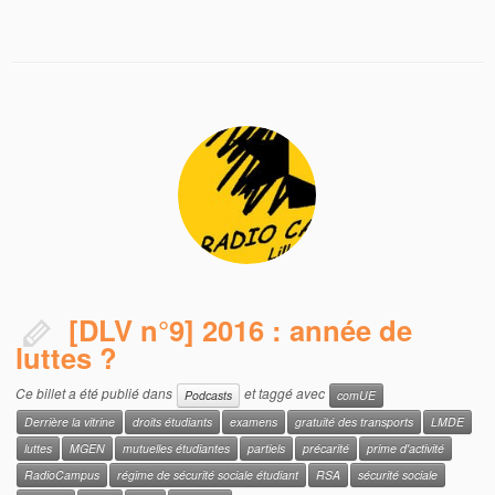
[DLV n°9] 2016 : année de
luttes ?
Ce billet a été publié dans
et taggé avec
Podcasts
comUE
Derrière la vitrine
droits étudiants
examens
gratuité des transports
LMDE
luttes
MGEN
mutuelles étudiantes
partiels
précarité
prime d'activité
RadioCampus
régime de sécurité sociale étudiant
RSA
sécurité sociale