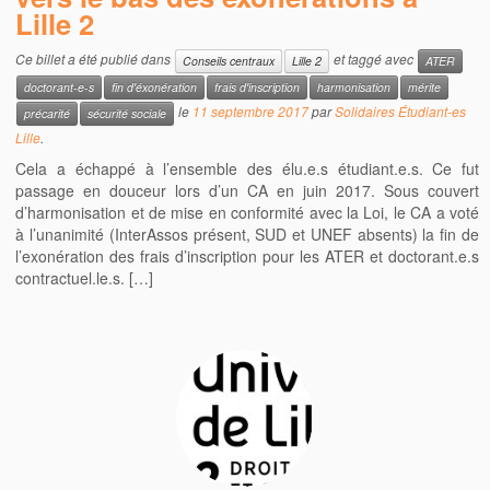
Lille 2
Ce billet a été publié dans
et taggé avec
Conseils centraux
Lille 2
ATER
doctorant-e-s
fin d'éxonération
frais d'inscription
harmonisation
mérite
le
11 septembre 2017
par
Solidaires Étudiant-es
précarité
sécurité sociale
Lille
.
Cela a échappé à l’ensemble des élu.e.s étudiant.e.s. Ce fut
passage en douceur lors d’un CA en juin 2017. Sous couvert
d’harmonisation et de mise en conformité avec la Loi, le CA a voté
à l’unanimité (InterAssos présent, SUD et UNEF absents) la fin de
l’exonération des frais d’inscription pour les ATER et doctorant.e.s
contractuel.le.s. […]