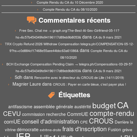
Compte Rendu du CA du 10 Décembre 2020
Compte Rendu du CA du 08/10/2020
Commentaires récents
Free Sex. Chat me → graph.org/The-Best-AI-Sex-Girlfriend-05-11?
dans
hs=6c57b454349fe94196117d89eb9b8053&
CA du 9 mars 2021
TRX Crypto Refund 2026 Withdraw Compensation telegra.ph/COMPENSATION-05-12-
dans
9?hs=c0d884cf17468e55aee44bbc63a61086&
Compte Rendu du CA du
08/10/2020
BCH Exchange Compensation Pending Claim → telegra.ph/Compensations-03-29-5?
dans
hs=6c57b454349fe94196117d89eb9b8053&
CA du 9 mars 2021
Sdh
dans
Rencontre avec le directeur du CROUS de Lille (14/11/2019)
Magnier Laure
dans
CROUS : Payer en carte bleue, c’est payer plus !
Étiquettes
CA
budget
assemblée générale
antifascisme
austérité
compte-rendu
CEVU
CommUE
commission recherche
CROUS
conseil d'administration
comUE
Derrière la
CPE
frais d'inscription
démocratie
Fusion
vitrine
grève
extrême-droite
IEP